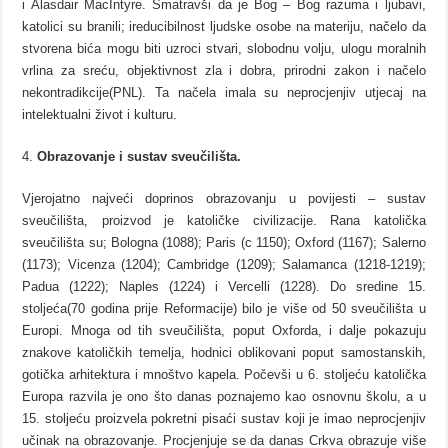
i Alasdair MacIntyre. Smatravši da je Bog – Bog razuma i ljubavi,
katolici su branili; ireducibilnost ljudske osobe na materiju, načelo da
stvorena bića mogu biti uzroci stvari, slobodnu volju, ulogu moralnih
vrlina za sreću, objektivnost zla i dobra, prirodni zakon i načelo
nekontradikcije(PNL). Ta načela imala su neprocjenjiv utjecaj na
intelektualni život i kulturu.
Obrazovanje i sustav sveučilišta.
Vjerojatno najveći doprinos obrazovanju u povijesti – sustav
sveučilišta, proizvod je katoličke civilizacije. Rana katolička
sveučilišta su; Bologna (1088); Paris (c 1150); Oxford (1167); Salerno
(1173); Vicenza (1204); Cambridge (1209); Salamanca (1218-1219);
Padua (1222); Naples (1224) i Vercelli (1228). Do sredine 15.
stoljeća(70 godina prije Reformacije) bilo je više od 50 sveučilišta u
Europi. Mnoga od tih sveučilišta, poput Oxforda, i dalje pokazuju
znakove katoličkih temelja, hodnici oblikovani poput samostanskih,
gotička arhitektura i mnoštvo kapela. Počevši u 6. stoljeću katolička
Europa razvila je ono što danas poznajemo kao osnovnu školu, a u
15. stoljeću proizvela pokretni pisaći sustav koji je imao neprocjenjiv
učinak na obrazovanje. Procjenjuje se da danas Crkva obrazuje više