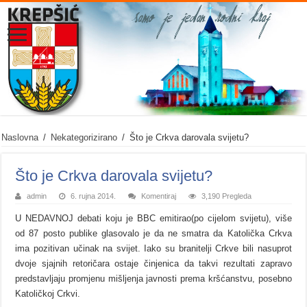
Naslovna
/
Nekategorizirano
/
Što je Crkva darovala svijetu?
Što je Crkva darovala svijetu?
admin
6. rujna 2014.
Komentiraj
3,190 Pregleda
U NEDAVNOJ debati koju je BBC emitirao(po cijelom svijetu), više
od 87 posto publike glasovalo je da ne smatra da Katolička Crkva
ima pozitivan učinak na svijet. Iako su branitelji Crkve bili nasuprot
dvoje sjajnih retoričara ostaje činjenica da takvi rezultati zapravo
predstavljaju promjenu mišljenja javnosti prema kršćanstvu, posebno
Katoličkoj Crkvi.