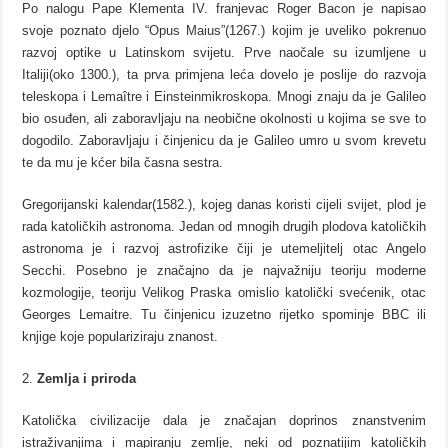
Po nalogu Pape Klementa IV. franjevac Roger Bacon je napisao
svoje poznato djelo “Opus Maius”(1267.) kojim je uveliko pokrenuo
razvoj optike u Latinskom svijetu. Prve naočale su izumljene u
Italiji(oko 1300.), ta prva primjena leća dovelo je poslije do razvoja
teleskopa i Lemaître i Einsteinmikroskopa. Mnogi znaju da je Galileo
bio osuđen, ali zaboravljaju na neobične okolnosti u kojima se sve to
dogodilo. Zaboravljaju i činjenicu da je Galileo umro u svom krevetu
te da mu je kćer bila časna sestra.
Gregorijanski kalendar(1582.), kojeg danas koristi cijeli svijet, plod je
rada katoličkih astronoma. Jedan od mnogih drugih plodova katoličkih
astronoma je i razvoj astrofizike čiji je utemeljitelj otac Angelo
Secchi. Posebno je značajno da je najvažniju teoriju moderne
kozmologije, teoriju Velikog Praska omislio katolički svećenik, otac
Georges Lemaitre. Tu činjenicu izuzetno rijetko spominje BBC ili
knjige koje populariziraju znanost.
Zemlja i priroda
Katolička civilizacije dala je značajan doprinos znanstvenim
istraživanjima i mapiranju zemlje, neki od poznatijim katoličkih