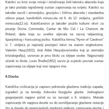
Katolici su kroz svoje misije i istraživanja širili latinsku abecedu koja
je tako postala najrašireniji sustav zapisivanja na svijetu. Katolici su
također razvili i armenijsku, gruzijsku i čirlićnu abecedu i standardna
stilove poput; karolinških minuscula od 9. do 12. stoljeća, gotičkih
miniscula(12.st). Katoličanstvo je također pružilo kulturni okvir za
pisanje Divina Commedia, Cantar de Mio Cid i La Chanson de
Roland, djela koja su uvelike utjecala na razvoj talijanskog,
španjolskog i francuskog jezika. Katolička himna,”Hymn of Cædmon”
iz 7. stoljeća je najstariji postojeći tekst na starom engleskome.
Valentin Hauy(1822), brat Abbe Hauya(svećenika koji je utemeljio
kristalografiju), usnovao je prvu školu za slijepe osobe. Najpoznatiji
učenik te škole, Louis Braille(1852) razvio je svjetski poznati sustav
zapisivanja za slijepe koji nosi njegovo ime.
8.Glazba
Katolička civilizacija je zapravo pokrenula glazbenu tradiciju zapada,
izgradeći je na temelju židovske liturgijske glazbe. Jednoglasni
gregorijanski napjevi počeli su se razvijati u 6. stoljeću. Metode
zapisivanje tih napjeva dovele su do osmišljavanja glazbene notacije
što je dovelo do neprocjenjivih prednosti prilikom zapisivanja glazbe i