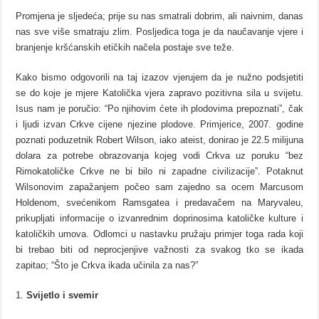
Promjena je sljedeća; prije su nas smatrali dobrim, ali naivnim, danas
nas sve više smatraju zlim. Posljedica toga je da naučavanje vjere i
branjenje kršćanskih etičkih načela postaje sve teže.
Kako bismo odgovorili na taj izazov vjerujem da je nužno podsjetiti
se do koje je mjere Katolička vjera zapravo pozitivna sila u svijetu.
Isus nam je poručio: “Po njihovim ćete ih plodovima prepoznati”, čak
i ljudi izvan Crkve cijene njezine plodove. Primjerice, 2007. godine
poznati poduzetnik Robert Wilson, iako ateist, donirao je 22.5 milijuna
dolara za potrebe obrazovanja kojeg vodi Crkva uz poruku “bez
Rimokatoličke Crkve ne bi bilo ni zapadne civilizacije”. Potaknut
Wilsonovim zapažanjem počeo sam zajedno sa ocem Marcusom
Holdenom, svećenikom Ramsgatea i predavačem na Maryvaleu,
prikupljati informacije o izvanrednim doprinosima katoličke kulture i
katoličkih umova. Odlomci u nastavku pružaju primjer toga rada koji
bi trebao biti od neprocjenjive važnosti za svakog tko se ikada
zapitao; “Što je Crkva ikada učinila za nas?”
Svijetlo i svemir