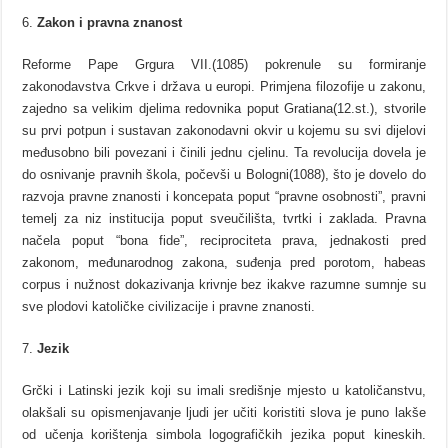
Zakon i pravna znanost
Reforme Pape Grgura VII.(1085) pokrenule su formiranje
zakonodavstva Crkve i država u europi. Primjena filozofije u zakonu,
zajedno sa velikim djelima redovnika poput Gratiana(12.st.), stvorile
su prvi potpun i sustavan zakonodavni okvir u kojemu su svi dijelovi
međusobno bili povezani i činili jednu cjelinu. Ta revolucija dovela je
do osnivanje pravnih škola, počevši u Bologni(1088), što je dovelo do
razvoja pravne znanosti i koncepata poput “pravne osobnosti”, pravni
temelj za niz institucija poput sveučilišta, tvrtki i zaklada. Pravna
načela poput “bona fide”, reciprociteta prava, jednakosti pred
zakonom, međunarodnog zakona, suđenja pred porotom, habeas
corpus i nužnost dokazivanja krivnje bez ikakve razumne sumnje su
sve plodovi katoličke civilizacije i pravne znanosti.
Jezik
Grčki i Latinski jezik koji su imali središnje mjesto u katoličanstvu,
olakšali su opismenjavanje ljudi jer učiti koristiti slova je puno lakše
od učenja korištenja simbola logografičkih jezika poput kineskih.