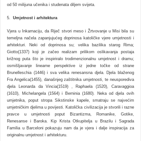
od 50 milijuna učenika i studenata diljem svijeta.
Umjetnost i arhitektura
Vjera u Inkarnaciju, da Riječ stvori meso i Žrtvovanje u Misi bila su
temeljna načela zapanjujućeg doprinosa katoličke vjere umjetnosti i
arhitekturi. Neki od doprinosa su; velika bazilika starog Rima;
Giotto(1337) koji je začeo realizam prilikom oslikavanja postaja
križnog puta što je inspiriralo trodimenzionalnu umjetnost i dramu;
osmišljavanje linearne perspektive iz jedne točke od strane
Brunelleschia (1446) i sva velika renesansna djela. Djela blaženog
Fra Angelica(1455), današnjeg zaštitnika umjetnosti, te neusporediva
djela Leonarda da Vincia(1519) , Raphaela (1520), Caravaggioa
(1610), Michelangela (1564) i Berninia (1680). Neka od djela ovih
umjetnika, poput stropa Sikstinske kapele, smatraju se najvećim
umjetničkim djelima u povijesti. Katolička civilizacija je stvorili i razne
pravce u umjetnosti poput Bizantizma, Romanike, Gotike,
Renesanse i Baroka. Kip Krista Otkupitelja u Brazilu i Sagrada
Familia u Barceloni pokazuju nam da je vjera i dalje inspiracija za
originalnu umjetnost i arhitekturu.