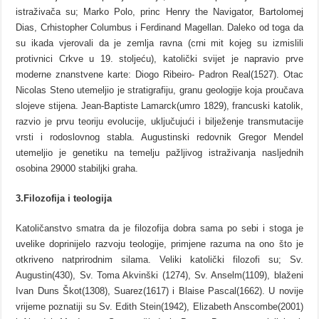
istraživača su; Marko Polo, princ Henry the Navigator, Bartolomej
Dias, Crhistopher Columbus i Ferdinand Magellan. Daleko od toga da
su ikada vjerovali da je zemlja ravna (crni mit kojeg su izmislili
protivnici Crkve u 19. stoljeću), katolički svijet je napravio prve
moderne znanstvene karte: Diogo Ribeiro- Padron Real(1527). Otac
Nicolas Steno utemeljio je stratigrafiju, granu geologije koja proučava
slojeve stijena. Jean-Baptiste Lamarck(umro 1829), francuski katolik,
razvio je prvu teoriju evolucije, uključujući i bilježenje transmutacije
vrsti i rodoslovnog stabla. Augustinski redovnik Gregor Mendel
utemeljio je genetiku na temelju pažljivog istraživanja nasljednih
osobina 29000 stabiljki graha.
3.Filozofija i teologija
Katoličanstvo smatra da je filozofija dobra sama po sebi i stoga je
uvelike doprinijelo razvoju teologije, primjene razuma na ono što je
otkriveno natprirodnim silama. Veliki katolički filozofi su; Sv.
Augustin(430), Sv. Toma Akvinški (1274), Sv. Anselm(1109), blaženi
Ivan Duns Škot(1308), Suarez(1617) i Blaise Pascal(1662). U novije
vrijeme poznatiji su Sv. Edith Stein(1942), Elizabeth Anscombe(2001)