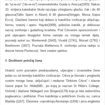
do “ut-re-mi” (“do-re-mi”) mnemotehnike Guida iz Arezza(1003). Nakon
10. stoljeća katedralne škole razvijaju višeglasnu glazbu, čak i do 40
glasova(Tallis Spem in Alium) ili 60 glasova(Striggio, Missa Sopra
Ecco). Glazbeni žanrovi koji dolaze iz katoličke civilizacije uključuju;
himnu, oratorij i operu. Haydn(1809), pobožan katolik, je oblikovao
razvoj simfonije i gudačkog kvarteta. Pod Crkvenim sponzorstvom i
pod utjecajem liturgijske forme nastala su mnoga remek djela,
poznatiji autori su; Monteverdi (1643), Vivaldi (1741), Mozart (1791) i
Beethoven (1827). Poznata Mahlerova 8. simfonija uzima radnju iz
drevne himne Pentecost, Veni creator spiritus.
Društveni položaj žena
Unatoč svim poznatim predrasudama, utjecajne i izvanredne žene
jedan su od temelja katoličke civilizacije. Crkva je štovala i proglasila
svetim mnoge žene, uključujući i nedavne “Doktore Crkve” i slavne
časne poput Sv. Hilde(680., po kojoj je nazvan St Hilda’s College,
Oxford) i blažene Hildegard von Bingen(1179) koja je bila redovnička
poglavarica i polihistar. Prve katolkinje u političkom životu su; carica
Matilda (1167), Eleonora -vojvotkinja Akvitanije (1204) i prva engleska