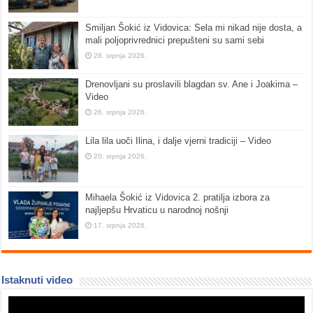
Smiljan Šokić iz Vidovica: Sela mi nikad nije dosta, a
mali poljoprivrednici prepušteni su sami sebi
28. srpnja 2026.
Drenovljani su proslavili blagdan sv. Ane i Joakima –
Video
26. srpnja 2026.
Lila lila uoči Ilina, i dalje vjerni tradiciji – Video
20. srpnja 2026.
Mihaela Šokić iz Vidovica 2. pratilja izbora za
najljepšu Hrvaticu u narodnoj nošnji
17. srpnja 2026.
Istaknuti video