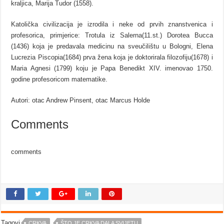
kraljica, Marija Tudor (1558).
Katolička civilizacija je izrodila i neke od prvih znanstvenica i
profesorica, primjerice: Trotula iz Salerna(11.st.) Dorotea Bucca
(1436) koja je predavala medicinu na sveučilištu u Bologni, Elena
Lucrezia Piscopia(1684) prva žena koja je doktorirala filozofiju(1678) i
Maria Agnesi (1799) koju je Papa Benedikt XIV. imenovao 1750.
godine profesoricom matematike.
Autori: otac Andrew Pinsent, otac Marcus Holde
Comments
comments
Tagovi
CRKVA
ŠTO JE CRKVA DALA SVIJETU