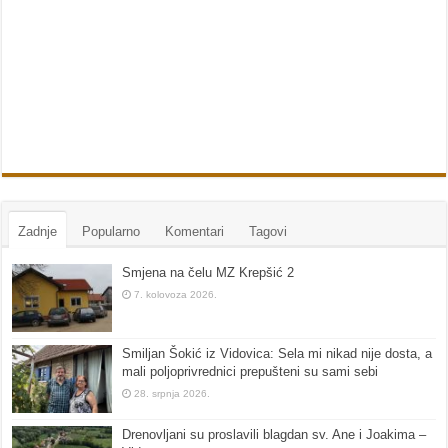
Zadnje
Popularno
Komentari
Tagovi
Smjena na čelu MZ Krepšić 2
7. kolovoza 2026.
Smiljan Šokić iz Vidovica: Sela mi nikad nije dosta, a
mali poljoprivrednici prepušteni su sami sebi
28. srpnja 2026.
Drenovljani su proslavili blagdan sv. Ane i Joakima –