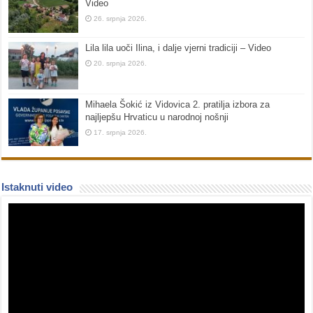
Video
26. srpnja 2026.
Lila lila uoči Ilina, i dalje vjerni tradiciji – Video
20. srpnja 2026.
Mihaela Šokić iz Vidovica 2. pratilja izbora za
najljepšu Hrvaticu u narodnoj nošnji
17. srpnja 2026.
Istaknuti video