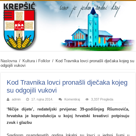
Naslovna
/
Kultura i Folklor
/
Kod Travnika lovci pronašli dječaka kojeg su
odgojili vukovi
Kod Travnika lovci pronašli dječaka kojeg
su odgojili vukovi
admin
17. rujna 2014.
Komentiraj
3,337 Pregleda
‘Ničije dijete’, redateljski prvijenac 39-godišnjeg Ršumovića,
hrvatska je koprodukcija u kojoj hrvatski kreativci potpisuju
zvuk i glazbu
Sredinom osamdesetih godina lokalni su lovci u jednoj šumi u