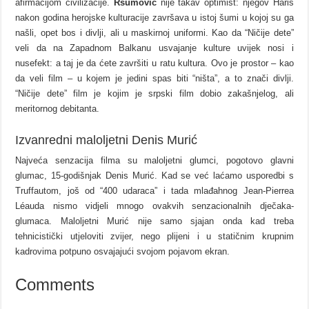
afirmacijom civilizacije.
Ršumović
nije takav optimist: njegov Haris
nakon godina herojske kulturacije završava u istoj šumi u kojoj su ga
našli, opet bos i divlji, ali u maskirnoj uniformi. Kao da “Ničije dete”
veli da na Zapadnom Balkanu usvajanje kulture uvijek nosi i
nusefekt: a taj je da ćete završiti u ratu kultura. Ovo je prostor – kao
da veli film – u kojem je jedini spas biti “ništa”, a to znači divlji.
“Ničije dete” film je kojim je srpski film dobio zakašnjelog, ali
meritornog debitanta.
Izvanredni maloljetni Denis Murić
Najveća senzacija filma su maloljetni glumci, pogotovo glavni
glumac, 15-godišnjak Denis Murić. Kad se već laćamo usporedbi s
Truffautom, još od “400 udaraca” i tada mlađahnog Jean-Pierrea
Léauda nismo vidjeli mnogo ovakvih senzacionalnih dječaka-
glumaca. Maloljetni Murić nije samo sjajan onda kad treba
tehnicistički utjeloviti zvijer, nego plijeni i u statičnim krupnim
kadrovima potpuno osvajajući svojom pojavom ekran.
Comments