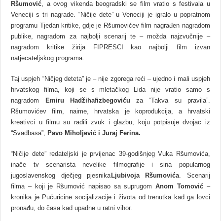
Ršumović
, a ovog vikenda beogradski se film vratio s festivala u
Veneciji s tri nagrade. “Ničije dete” u Veneciji je igralo u popratnom
programu Tjedan kritike, gdje je Ršumovićev film nagrađen nagradom
publike, nagradom za najbolji scenarij te – možda najzvučnije –
nagradom kritike žirija FIPRESCI kao najbolji film izvan
natjecateljskog programa.
Taj uspjeh “Ničjeg deteta” je – nije zgorega reći – ujedno i mali uspjeh
hrvatskog filma, koji se s mletačkog Lida nije vratio samo s
nagradom
Emiru
Hadžihafizbegoviću
za “Takva su pravila”.
Ršumovićev film, naime, hrvatska je koprodukcija, a hrvatski
kreativci u filmu su radili zvuk i glazbu, koju potpisuje dvojac iz
“Svadbasa”,
Pavo Miholjević i Juraj Ferina.
“Ničije dete” redateljski je prvijenac 39-godišnjeg Vuka Ršumovića,
inače tv scenarista nevelike filmografije i sina popularnog
jugoslavenskog dječjeg pjesnika
Ljubivoja
Ršumovića
. Scenarij
filma – koji je Ršumović napisao sa suprugom
Anom
Tomović
–
kronika je Pućuricine socijalizacije i života od trenutka kad ga lovci
pronađu, do časa kad upadne u ratni vihor.