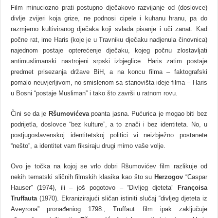
Film minuciozno prati postupno dječakovo razvijanje od (doslovce)
divlje zvijeri koja grize, ne podnosi cipele i kuhanu hranu, pa do
razmjerno kultiviranog dječaka koji svlada pisanje i uči zanat. Kad
počne rat, ime Haris (koje je u Travniku dječaku nadjenula činovnica)
najednom postaje opterećenje dječaku, kojeg počnu zlostavljati
antimuslimanski nastrojeni srpski izbjeglice. Haris zatim postaje
predmet prisezanja države BiH, a na koncu filma – faktografski
pomalo neuvjerljivom, no smislenom sa stanovišta ideje filma – Haris
u Bosni “postaje Musliman” i tako što završi u ratnom rovu.
Čini se da je
Ršumovićeva
poanta jasna. Pućurica je mogao biti bez
podrijetla, doslovce “bez kulture”, a to znači i bez identiteta. No, u
postjugoslavenskoj identitetskoj politici vi neizbježno postanete
“nešto”, a identitet vam fiksiraju drugi mimo vaše volje.
Ovo je točka na kojoj se vrlo dobri Ršumovićev film razlikuje od
nekih tematski sličnih filmskih klasika kao što su
Herzogov
“Caspar
Hauser” (1974), ili – još pogotovo – “Divljeg djeteta”
Françoisa
Truffauta
(1970). Ekranizirajući sličan istiniti slučaj “divljeg djeteta iz
Aveyrona” pronađeniog 1798., Truffaut film ipak zaključuje