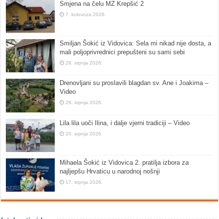
Smjena na čelu MZ Krepšić 2
7. kolovoza 2026.
Smiljan Šokić iz Vidovica: Sela mi nikad nije dosta, a
mali poljoprivrednici prepušteni su sami sebi
28. srpnja 2026.
Drenovljani su proslavili blagdan sv. Ane i Joakima –
Video
26. srpnja 2026.
Lila lila uoči Ilina, i dalje vjerni tradiciji – Video
20. srpnja 2026.
Mihaela Šokić iz Vidovica 2. pratilja izbora za
najljepšu Hrvaticu u narodnoj nošnji
17. srpnja 2026.