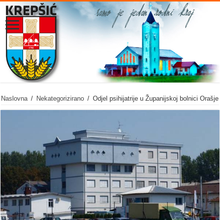
Naslovna
/
Nekategorizirano
/
Odjel psihijatrije u Županijskoj bolnici Orašje