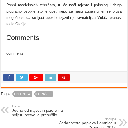
Pored medicinskih tehničara, tu će naći mjesto i psiholog i drugo
propratno osoblje što je opet lijepo za našu županiju jer se pruža
mogućnost da se ljudi uposle, izjavila je ravnateljica Vukić, prenosi
radio Orašje.
Comments
comments
Tagovi
BOLNICA
ORAŠJE
Nazad
Jedno od najvećih jezera na
svijetu posve je presušilo
Naprijed
Jedanaesta poplava Lomnice u
Drenovi u 2014