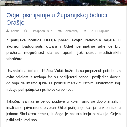
Odjel psihijatrije u Županijskoj bolnici
Orašje
admin
1. listopada 2014.
Komentiraj
5,271 Pregleda
Županijska bolnica Orašje pored svojih redovnih odjela, u
skorijoj budućnosti, otvara i Odjel psihijatrije gdje će biti
pružena mogućnost da se uposli još deset medicinskih
tehničara.
Ravnateljica bolnice, Ružica Vukić kaže da su prepoznali potrebu za
ovim odjelom iz razloga što su poslijeratni period i posljedice dovele
do toga da imamo ljude sa posttraumatskim ratnim sindromom koji
trebaju psihijatrijsku i psihološku pomoć.
Također, iza nas je period poplave u kojem smo se dobro snašli, i
imali smo privremeno otvoreni Odjel psihijatrije koji je funkcionirao u
jednom školskom centru, iz čega je nastala ideja osnivanja Odjela
psihijatrije kod nas.