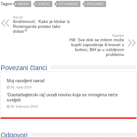
Tagovi
HRVATI
JURČIĆ
OTVORENO
PRGOMET
Nazad
Ibrahimović: ‘Kako je klošar iz
Rosengarda postao tako
dobar?’
Naprijed
Hill: Sve dok se mitom može
kupiti zaposlenje ili krevet u
bolnici, BiH je u ozbiljnom
problemu
Povezani članci
Moj raseljeni narod
26. rujna 2014.
‘Gastarbajterski raj’ uvodi novinu koja se mnogima neće
svidjeti
30. kolovoza 2014.
Odgovori