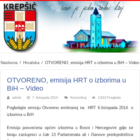
Naslovna
/
Hrvatska
/
OTVORENO, emisija HRT o izborima u BiH – Video
OTVORENO, emisija HRT o izborima u
BiH – Video
admin
7. listopada 2014.
Komentiraj
3,819 Pregleda
Pogledajte emisiju Otvoreno emitiranoj na HRT 6.listopada 2014. o
izborima u BiH
Emisija posvećena općim izborima u Bosni i Hercegovini gdje se
biraju zastupnici u čak 13 Parlamenata ali i članove predsjedništva