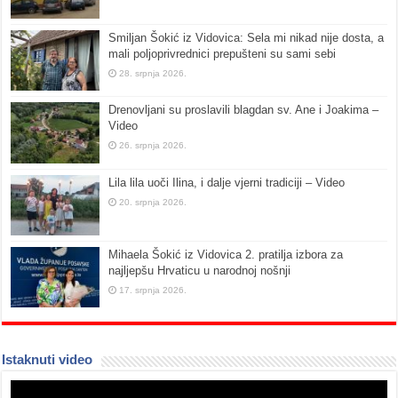
Smiljan Šokić iz Vidovica: Sela mi nikad nije dosta, a
mali poljoprivrednici prepušteni su sami sebi
28. srpnja 2026.
Drenovljani su proslavili blagdan sv. Ane i Joakima –
Video
26. srpnja 2026.
Lila lila uoči Ilina, i dalje vjerni tradiciji – Video
20. srpnja 2026.
Mihaela Šokić iz Vidovica 2. pratilja izbora za
najljepšu Hrvaticu u narodnoj nošnji
17. srpnja 2026.
Istaknuti video