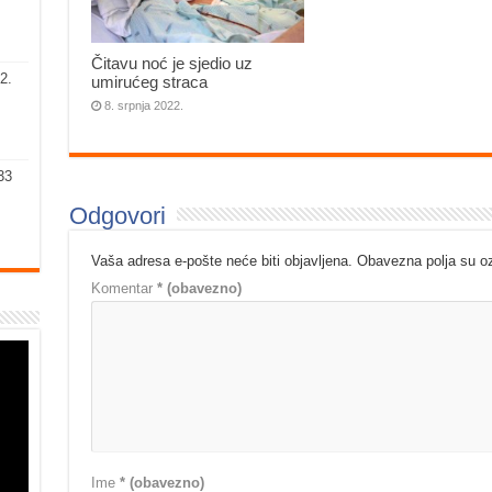
Čitavu noć je sjedio uz
2.
umirućeg straca
8. srpnja 2022.
33
Odgovori
Vaša adresa e-pošte neće biti objavljena.
Obavezna polja su 
Komentar
* (obavezno)
Ime
* (obavezno)