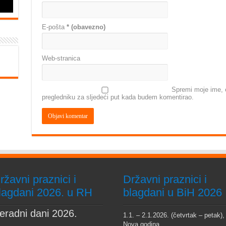
E-pošta
* (obavezno)
Web-stranica
Spremi moje ime, e
pregledniku za sljedeći put kada budem komentirao.
ržavni praznici i
Državni praznici i
lagdani 2026. u RH
blagdani u BiH 2026
eradni dani 2026.
1.1. – 2.1.2026. (četvrtak – petak),
Nova godina