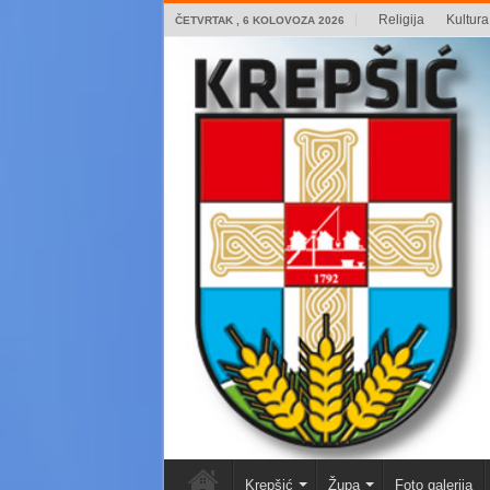
Religija
Kultura 
ČETVRTAK , 6 KOLOVOZA 2026
Krepšić
Župa
Foto galerija