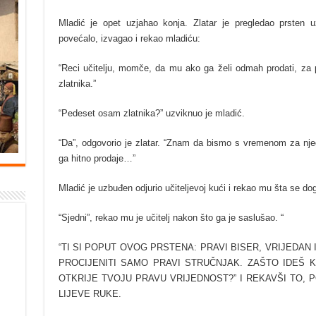
Mladić je opet uzjahao konja. Zlatar je pregledao prsten 
povećalo, izvagao i rekao mladiću:
“Reci učitelju, momče, da mu ako ga želi odmah prodati, za
zlatnika.”
“Pedeset osam zlatnika?” uzviknuo je mladić.
“Da”, odgovorio je zlatar. “Znam da bismo s vremenom za njeg
ga hitno prodaje…”
Mladić je uzbuđen odjurio učiteljevoj kući i rekao mu šta se dog
“Sjedni”, rekao mu je učitelj nakon što ga je saslušao. “
“TI SI POPUT OVOG PRSTENA: PRAVI BISER, VRIJEDAN
PROCIJENITI SAMO PRAVI STRUČNJAK. ZAŠTO IDEŠ 
OTKRIJE TVOJU PRAVU VRIJEDNOST?” I REKAVŠI TO, 
LIJEVE RUKE.