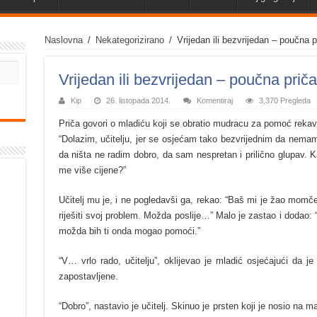
Naslovna
/
Nekategorizirano
/
Vrijedan ili bezvrijedan – poučna p
Vrijedan ili bezvrijedan – poučna priča
Kip
26. listopada 2014.
Komentiraj
3,370 Pregleda
Priča govori o mladiću koji se obratio mudracu za pomoć rekav
“Dolazim, učitelju, jer se osjećam tako bezvrijednim da nemam
da ništa ne radim dobro, da sam nespretan i prilično glupav. 
me više cijene?”
Učitelj mu je, i ne pogledavši ga, rekao: “Baš mi je žao mom
riješiti svoj problem. Možda poslije…” Malo je zastao i dodao: “
možda bih ti onda mogao pomoći.”
“V… vrlo rado, učitelju”, oklijevao je mladić osjećajući da j
zapostavljene.
“Dobro”, nastavio je učitelj. Skinuo je prsten koji je nosio na m