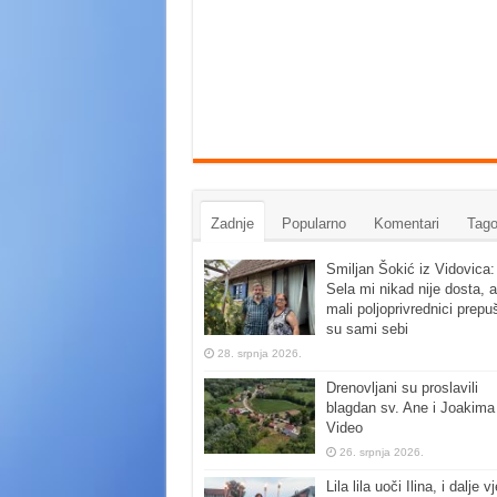
Zadnje
Popularno
Komentari
Tago
Smiljan Šokić iz Vidovica:
Sela mi nikad nije dosta, a
mali poljoprivrednici prepu
su sami sebi
28. srpnja 2026.
Drenovljani su proslavili
blagdan sv. Ane i Joakima
Video
26. srpnja 2026.
Lila lila uoči Ilina, i dalje vj