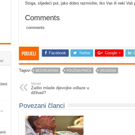
Stoga, slijedeći put, jako dobro razmislite, tko Vas ili neki Vaš
Comments
comments
Facebook
Twitter
Google +
Podijeli
vi
Tagovi
BEZVRIJEDNA
POUČNA PRIČA
VRIJEDNA
Nazad
šteni
Zašto mlade djevojke odlaze u
džihad?
Povezani članci
 –
erni