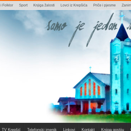
i Folklor
Sport
Knjiga žalosti
Lovci iz Krepšića
Priče i pjesme
Zaniml
TV Krepšić
Telefonski imenik
Linkovi
Kontakt
Knjiga gostiju