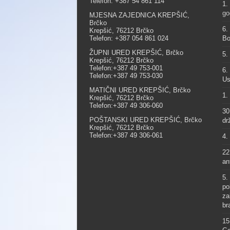
Telefon: +387 54 861 114
1.
go
MJESNA ZAJEDNICA KREPŠIĆ,
Brčko
6.
Krepšić, 76212 Brčko
Telefon: +387 054 861 024
Bo
ŽUPNI URED KREPŠIĆ, Brčko
5.
Krepšić, 76212 Brčko
Telefon:+387 49 753-001
6.
Telefon:+387 49 753-030
Us
MATIČNI URED KREPŠIĆ, Brčko
1.
Krepšić, 76212 Brčko
Telefon:+387 49 306-060
30
POŠTANSKI URED KREPŠIĆ, Brčko
dr
Krepšić, 76212 Brčko
Telefon:+387 49 306-061
4.
22
an
5.
po
za
br
15