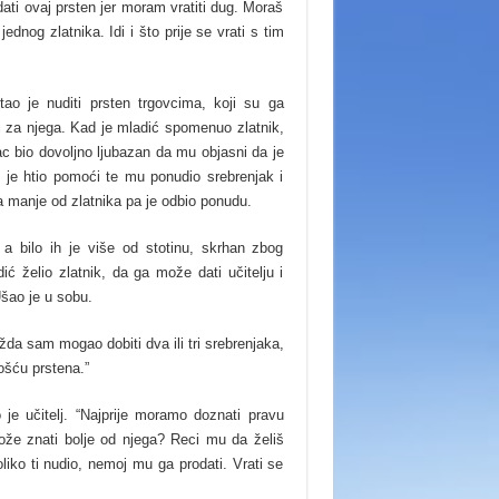
dati ovaj prsten jer moram vratiti dug. Moraš
ednog zlatnika. Idi i što prije se vrati s tim
tao je nuditi prsten trgovcima, koji su ga
i za njega. Kad je mladić spomenuo zlatnik,
rac bio dovoljno ljubazan da mu objasni da je
 je htio pomoći te mu ponudio srebrenjak i
a manje od zlatnika pa je odbio ponudu.
 a bilo ih je više od stotinu, skrhan zbog
 želio zlatnik, da ga može dati učitelju i
Ušao je u sobu.
ožda sam mogao dobiti dva ili tri srebrenjaka,
ošću prstena.”
 je učitelj. “Najprije moramo doznati pravu
može znati bolje od njega? Reci mu da želiš
oliko ti nudio, nemoj mu ga prodati. Vrati se