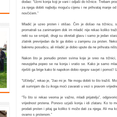
dodao: “Uzmi konja koji je vani i odjaši do tržnice. Trebam pro
za njega dobiti najbolju moguću cijenu i ne prihvataj manje od j
novčićem.”
Mladić je uzeo prsten i otišao. Čim je došao na tržnicu, s
promatrali sa zanimanjem dok im mladić nije rekao koliko traž
neki su se smijali, drugi su okretali glavu i samo je jedan sta
zlatnik prevrijedan da bi ga dobio u zamjenu za prsten. Neko
bakrenu posudicu, ali mladić je dobio upute da ne prihvata ništ
Nakon što je ponudio prsten svima koje je sreo na tržnici,
neuspjeha popeo se na konja i vratio se. Kako je samo mladić
riješiti ga brige kako bi napokon dobio njegov savjet i pomoć! 
“Učitelju”, rekao je, “žao mi je. Ne mogu dobiti to što tražiš. M
ali sumnjam da ću ikoga moći zavarati u vezi s pravom vrijedn
“To što si rekao veoma je važno, mladi prijatelju”, odgovorio
vrijednost prstena. Ponovo uzjaši konja i idi zlataru. Ko to 
prodati prsten i pitaj ga koliko ti može dati za njega. Ali ma k
ovamo s prstenom.”