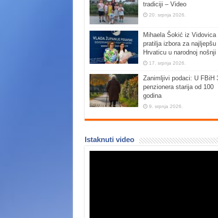
tradiciji – Video
20. srpnja 2026.
Mihaela Šokić iz Vidovica 
pratilja izbora za najljepšu
Hrvaticu u narodnoj nošnji
17. srpnja 2026.
Zanimljivi podaci: U FBiH 
penzionera starija od 100
godina
9. srpnja 2026.
Istaknuti video