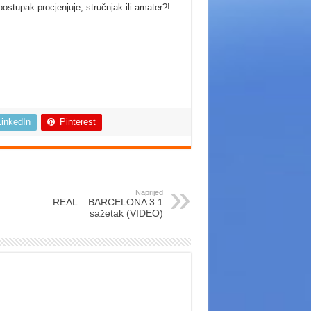
 postupak procjenjuje, stručnjak ili amater?!
LinkedIn
Pinterest
Naprijed
REAL – BARCELONA 3:1
sažetak (VIDEO)