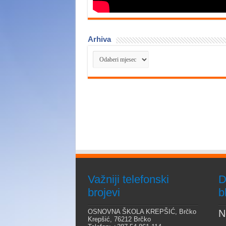
Arhiva
Arhiva
Važniji telefonski
D
brojevi
b
OSNOVNA ŠKOLA KREPŠIĆ, Brčko
N
Krepšić, 76212 Brčko