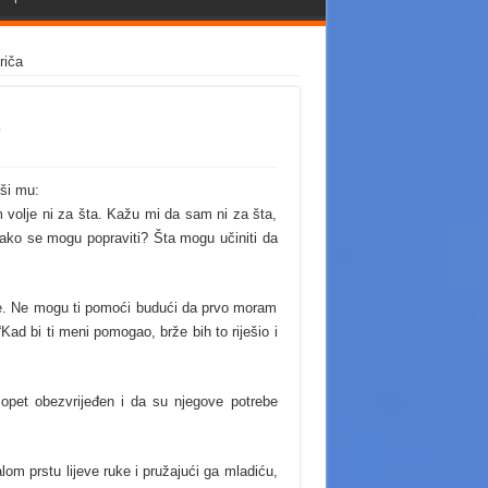
riča
ši mu:
 volje ni za šta. Kažu mi da sam ni za šta,
Kako se mogu popraviti? Šta mogu učiniti da
če. Ne mogu ti pomoći budući da prvo moram
Kad bi ti meni pomogao, brže bih to riješio i
e opet obezvrijeđen i da su njegove potrebe
alom prstu lijeve ruke i pružajući ga mladiću,