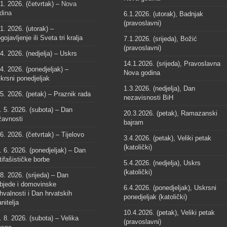
 1. 2026. (četvrtak) –
Nova
dina
6.1.2026. (utorak), Badnjak
(pravoslavni)
 1. 2026. (utorak) –
gojavljenje ili Sveta tri kralja
7.1.2026. (srijeda), Božić
(pravoslavni)
 4. 2026. (nedjelja) – Uskrs
14.1.2026. (srijeda), Pravoslavna
 4. 2026. (ponedjeljak) –
Nova godina
krsni ponedjeljak
1.3.2026. (nedjelja), Dan
 5. 2026. (petak) – Praznik rada
nezavisnosti BiH
. 5. 2026. (subota) – Dan
20.3.2026. (petak), Ramazanski
žavnosti
bajram
 6. 2026. (četvrtak) – Tijelovo
3.4.2026. (petak), Veliki petak
(katolički)
. 6. 2026. (ponedjeljak) – Dan
tifašističke borbe
5.4.2026. (nedjelja), Uskrs
(katolički)
 8. 2026. (srijeda) – Dan
bjede i domovinske
6.4.2026. (ponedjeljak), Uskrsni
hvalnosti i Dan hrvatskih
ponedjeljak (katolički)
anitelja
10.4.2026. (petak), Veliki petak
. 8. 2026. (subota) – Velika
(pravoslavni)