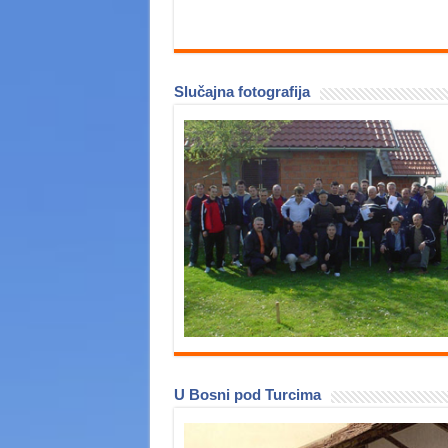
Slučajna fotografija
U Bosni pod Turcima