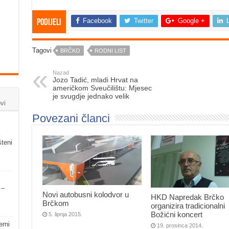
Facebook
Twitter
Google +
Podijeli
Tagovi
BRČKO
RODNI LIST
Nazad
Jozo Tadić, mladi Hrvat na
američkom Sveučilištu: Mjesec
je svugdje jednako velik
vi
Povezani članci
šteni
 –
Novi autobusni kolodvor u
HKD Napredak Brčko
Brčkom
organizira tradicionalni
Božićni koncert
5. lipnja 2015.
erni
19. prosinca 2014.