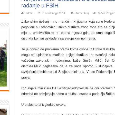
rađanje u FBiH
admin
7. studenoga 2014.
Komentiraj
3,776 Pregle
Zakonskim rješenjima o matičnim knjigama koja su u Federac
pogođeni su stanovnici Brčko distrikta zbog toga što se činj
mjestu prebivališta, a ne prema mjestu gdje se smrt dogodi
distrikta koji su usklađeni sa evropskim normama.
To je dovelo do problema prema kome osobe iz Brčko distrikta k
mogu biti upisane u matične knjige distrikta, jer ovdašnji zak
važećim zakonskim rješenjima, kaže Siniša Milić, šef Odj
distrikta.Milić naglašava da je za sada sporno 6 slučajeva,
razrješenju problema od Savjeta ministara, Vlade Federacije
prava.
Iz Savjeta ministara BiH je stigao odgovor da će oni predložit
odredba ne primjenjuje samo u slučaju osoba s područja Brčko d
U praksi to bi izgledalo ovako: