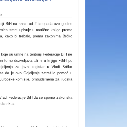
da
iji BiH na snazi od 2.listopada ove godine
enica smrti upisuje u matične knjige prema
la, kako bi trebalo, prema zakonima Brčko
oje su umrle na teritoriji Federacije BiH ne
on to ne dozvoljava, ali ni u knjige FBiH po
eljenja za javni registar u Vladi Brčko
 te da je ovo Odjeljenje zatražilo pomoć u
, Europske komisije, ombudsmena za ljudska
i Vladi Federacije BiH da se sporna zakonska
istrikta.