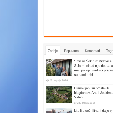
Zadnje
Popularno
Komentari
Tago
Smiljan Šokić iz Vidovica:
Sela mi nikad nije dosta, a
mali poljoprivrednici prepu
su sami sebi
28. srpnja 2026.
Drenovljani su proslavili
blagdan sv. Ane i Joakima
Video
26. srpnja 2026.
Lila lila uoči Ilina, i dalje vj