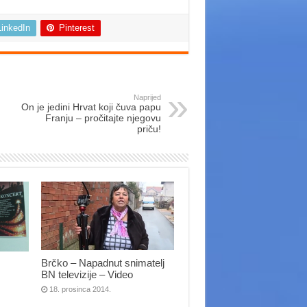
LinkedIn
Pinterest
Naprijed
On je jedini Hrvat koji čuva papu
Franju – pročitajte njegovu
priču!
Brčko – Napadnut snimatelj
BN televizije – Video
18. prosinca 2014.