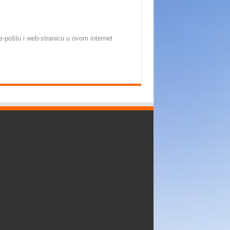
-poštu i web-stranicu u ovom internet