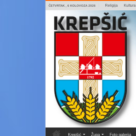
Religija
Kultura 
ČETVRTAK , 6 KOLOVOZA 2026
Krepšić
Župa
Foto galerija