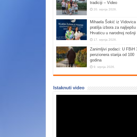
tradiciji – Video
20. srpnja 2026.
Mihaela Šokić iz Vidovica 
pratilja izbora za najljepšu
Hrvaticu u narodnoj nošnji
17. srpnja 2026.
Zanimljivi podaci: U FBiH 
penzionera starija od 100
godina
9. srpnja 2026.
Istaknuti video