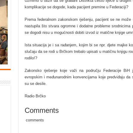
Uzmimo u obzir da se građani Distrikta često liječe u drugim
komplikacije se dogode, kada pacijent premine u Federaciji?
Prema federalnom zakonskom rješenju, pacijent se ne može upi
nastupila što stvara ogromne i dodatne probleme srodnicima p
se dogodi nisu u mogućnosti dobiti izvod iz matične knjige umrli
Ista situacija je i sa rađanjem, kojim bi se npr. djete majke ko
slučaju da se rodi u Brčkom trebalo upisati u matičnu knjigu ro
rodilo!?
Zakonsko rješenje koje važi na području Federacije BiH
evropskim i međunarodnim konvencijama koje predviđaju da s
su se desile.
Radio Brčko
Comments
comments