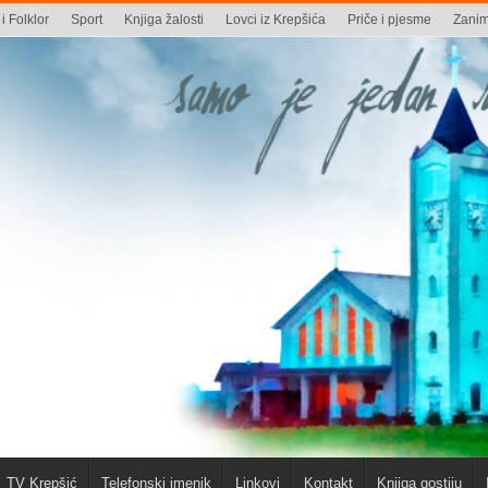
i Folklor
Sport
Knjiga žalosti
Lovci iz Krepšića
Priče i pjesme
Zaniml
TV Krepšić
Telefonski imenik
Linkovi
Kontakt
Knjiga gostiju