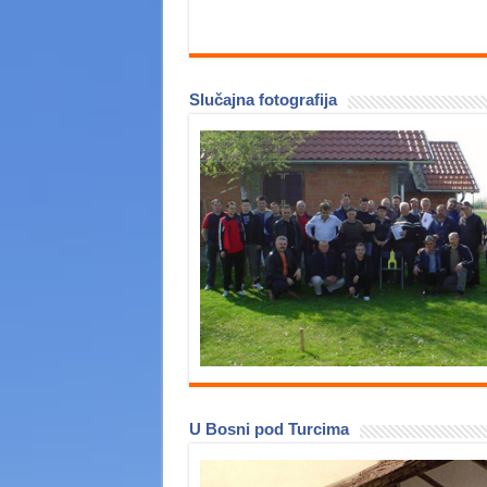
Slučajna fotografija
U Bosni pod Turcima