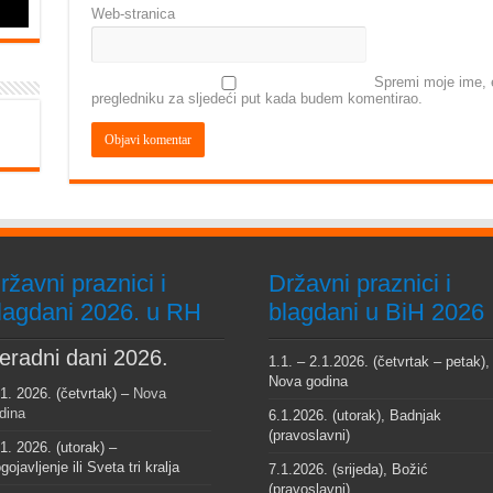
Web-stranica
Spremi moje ime, e
pregledniku za sljedeći put kada budem komentirao.
ržavni praznici i
Državni praznici i
lagdani 2026. u RH
blagdani u BiH 2026
eradni dani 2026.
1.1. – 2.1.2026. (četvrtak – petak),
Nova godina
 1. 2026. (četvrtak) –
Nova
dina
6.1.2026. (utorak), Badnjak
(pravoslavni)
 1. 2026. (utorak) –
gojavljenje ili Sveta tri kralja
7.1.2026. (srijeda), Božić
(pravoslavni)