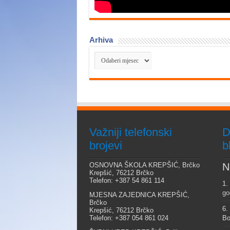
Arhiva
Arhiva
Važniji telefonski
D
brojevi
b
OSNOVNA ŠKOLA KREPŠIĆ, Brčko
N
Krepšić, 76212 Brčko
Telefon: +387 54 861 114
1.
go
MJESNA ZAJEDNICA KREPŠIĆ,
Brčko
6.
Krepšić, 76212 Brčko
Telefon: +387 054 861 024
Bo