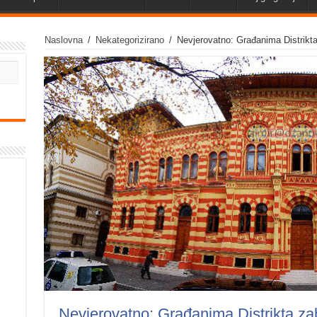
Naslovna
/
Nekategorizirano
/
Nevjerovatno: Građanima Distrikta
Nevjerovatno: Građanima Distrikta za