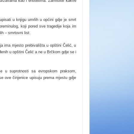
 državama kao i entitetima. Zamislite kakve
sati u knjigu umrlih u općini gdje je smrt
reminulog, koji pored sve tragedije koja im
h – smrtovni list.
ja ima mjesto prebivališta u opštini Čelić, u
đenih u opštini Čelić a ne u Brčkom gdje se i
 je u suprotnosti sa evropskom praksom,
e ove činjenice upisuju prema mjestu gdje