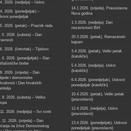
 4. 2026. (nedjelja) – Uskrs
14.1.2026. (srijeda), Pravoslavna
 4. 2026. (ponedjeljak) –
Nova godina
krsni ponedjeljak
1.3.2026. (nedjelja), Dan
 5. 2026. (petak) – Praznik rada
nezavisnosti BiH
. 5. 2026. (subota) – Dan
20.3.2026. (petak), Ramazanski
žavnosti
bajram
 6. 2026. (četvrtak) – Tijelovo
3.4.2026. (petak), Veliki petak
(katolički)
. 6. 2026. (ponedjeljak) – Dan
tifašističke borbe
5.4.2026. (nedjelja), Uskrs
(katolički)
 8. 2026. (srijeda) – Dan
bjede i domovinske
6.4.2026. (ponedjeljak), Uskrsni
hvalnosti i Dan hrvatskih
ponedjeljak (katolički)
anitelja
10.4.2026. (petak), Veliki petak
. 8. 2026. (subota) – Velika
(pravoslavni)
spa
12.4.2026. (nedjelja), Uskrs
 11. 2026. (nedjelja) – Svi sveti
(pravoslavni)
. 11. 2026. (srijeda) – Dan
13.4.2026. (ponedjeljak), Uskrsni
ećanja na žrtve Domovinskog
ponedjeljak (pravoslavni)