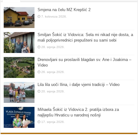
Smjena na čelu MZ Krepšić 2
7. kolovoza 2026.
Smiljan Šokić iz Vidovica: Sela mi nikad nije dosta, a
mali poljoprivrednici prepušteni su sami sebi
28. srpnja 2026.
Drenovljani su proslavili blagdan sv. Ane i Joakima –
Video
26. srpnja 2026.
Lila lila uoči Ilina, i dalje vjerni tradiciji – Video
20. srpnja 2026.
Mihaela Šokić iz Vidovica 2. pratilja izbora za
najljepšu Hrvaticu u narodnoj nošnji
17. srpnja 2026.