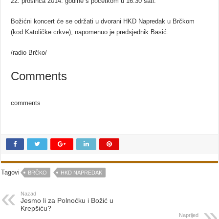
22. prosinca 2014. godine s početkom u 16.30 sati.
Božićni koncert će se održati u dvorani HKD Napredak u Brčkom
(kod Katoličke crkve), napomenuo je predsjednik Basić.
/radio Brčko/
Comments
comments
Tagovi
BRČKO
HKD NAPREDAK
Nazad
Jesmo li za Polnoćku i Božić u
Krepšiću?
Naprijed