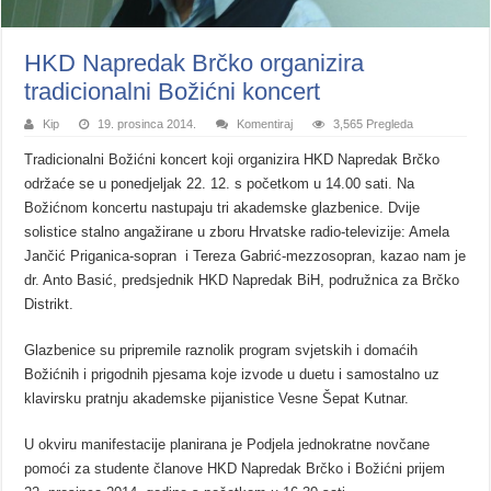
HKD Napredak Brčko organizira
tradicionalni Božićni koncert
Kip
19. prosinca 2014.
Komentiraj
3,565 Pregleda
Tradicionalni Božićni koncert koji organizira HKD Napredak Brčko
održaće se u ponedjeljak 22. 12. s početkom u 14.00 sati. Na
Božićnom koncertu nastupaju tri akademske glazbenice. Dvije
solistice stalno angažirane u zboru Hrvatske radio-televizije: Amela
Jančić Priganica-sopran i Tereza Gabrić-mezzosopran, kazao nam je
dr. Anto Basić, predsjednik HKD Napredak BiH, podružnica za Brčko
Distrikt.
Glazbenice su pripremile raznolik program svjetskih i domaćih
Božićnih i prigodnih pjesama koje izvode u duetu i samostalno uz
klavirsku pratnju akademske pijanistice Vesne Šepat Kutnar.
U okviru manifestacije planirana je Podjela jednokratne novčane
pomoći za studente članove HKD Napredak Brčko i Božićni prijem