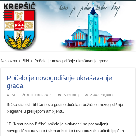
Naslovna
/
BiH
/
Počelo je novogodišnje ukrašavanje grada
Počelo je novogodišnje ukrašavanje
grada
Kip
5. prosinca 2014.
Komentiraj
3,302 Pregleda
Brčko distrikt BiH će i ove godine dočekati božićne i novogodišnje
blagdane u prelijepom ambijentu.
JP ”Komunalno Brčko” počelo je aktivnosti na postavljanju
novogodišnje rasvjete i ukrasa koji će i ove praznike učiniti ljepšim. I