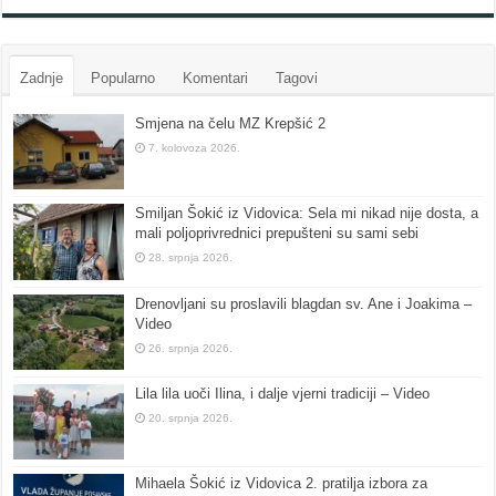
Zadnje
Popularno
Komentari
Tagovi
Smjena na čelu MZ Krepšić 2
7. kolovoza 2026.
Smiljan Šokić iz Vidovica: Sela mi nikad nije dosta, a
mali poljoprivrednici prepušteni su sami sebi
28. srpnja 2026.
Drenovljani su proslavili blagdan sv. Ane i Joakima –
Video
26. srpnja 2026.
Lila lila uoči Ilina, i dalje vjerni tradiciji – Video
20. srpnja 2026.
Mihaela Šokić iz Vidovica 2. pratilja izbora za