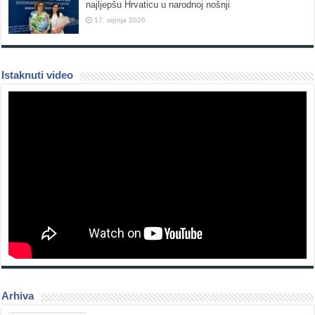
najljepšu Hrvaticu u narodnoj nošnji
17. srpnja 2026.
Istaknuti video
Arhiva