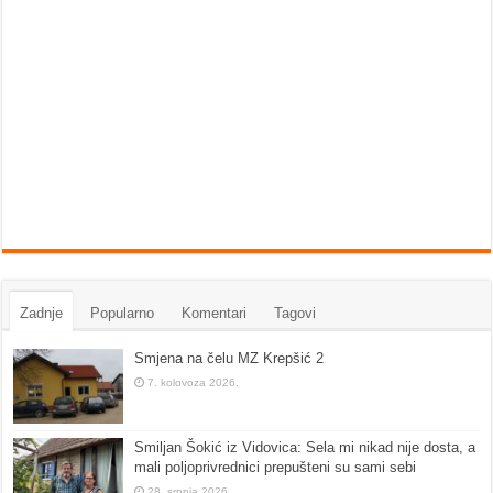
Zadnje
Popularno
Komentari
Tagovi
Smjena na čelu MZ Krepšić 2
7. kolovoza 2026.
Smiljan Šokić iz Vidovica: Sela mi nikad nije dosta, a
mali poljoprivrednici prepušteni su sami sebi
28. srpnja 2026.