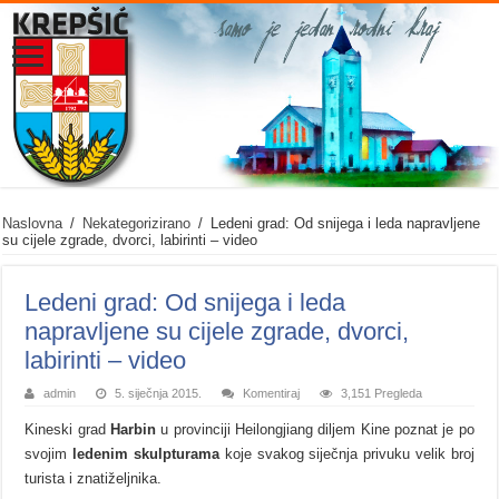
Naslovna
/
Nekategorizirano
/
Ledeni grad: Od snijega i leda napravljene
su cijele zgrade, dvorci, labirinti – video
Ledeni grad: Od snijega i leda
napravljene su cijele zgrade, dvorci,
labirinti – video
admin
5. siječnja 2015.
Komentiraj
3,151 Pregleda
Kineski grad
Harbin
u provinciji Heilongjiang diljem Kine poznat je po
svojim
ledenim skulpturama
koje svakog siječnja privuku velik broj
turista i znatiželjnika.