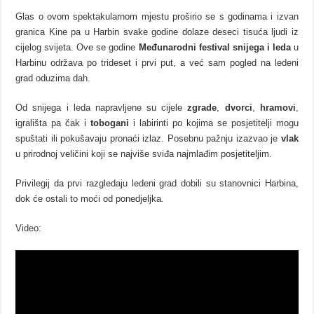
Glas o ovom spektakularnom mjestu proširio se s godinama i izvan
granica Kine pa u Harbin svake godine dolaze deseci tisuća ljudi iz
cijelog svijeta. Ove se godine
Međunarodni festival snijega i leda
u
Harbinu održava po trideset i prvi put, a već sam pogled na ledeni
grad oduzima dah.
Od snijega i leda napravljene su cijele
zgrade
,
dvorci
,
hramovi
,
igrališta pa čak i
tobogani
i labirinti po kojima se posjetitelji mogu
spuštati ili pokušavaju pronaći izlaz. Posebnu pažnju izazvao je
vlak
u prirodnoj veličini koji se najviše sviđa najmlađim posjetiteljim.
Privilegij da prvi razgledaju ledeni grad dobili su stanovnici Harbina,
dok će ostali to moći od ponedjeljka
.
Video: