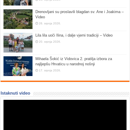
Drenovljani su proslavili blagdan sv. Ane i Joakima –
Video
26. srpnja 2026.
Lila lila uoči Ilina, i dalje vjerni tradiciji – Video
20. srpnja 2026.
Mihaela Šokić iz Vidovica 2. pratilja izbora za
najljepšu Hrvaticu u narodnoj nošnji
17. srpnja 2026.
Istaknuti video