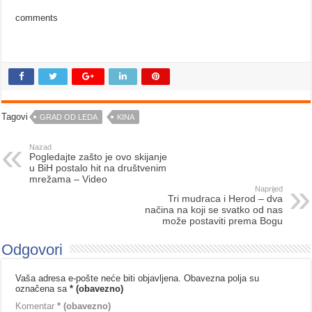
comments
Tagovi
GRAD OD LEDA
KINA
Nazad
Pogledajte zašto je ovo skijanje
u BiH postalo hit na društvenim
mrežama – Video
Naprijed
Tri mudraca i Herod – dva
načina na koji se svatko od nas
može postaviti prema Bogu
Odgovori
Vaša adresa e-pošte neće biti objavljena.
Obavezna polja su
označena sa
* (obavezno)
Komentar
* (obavezno)