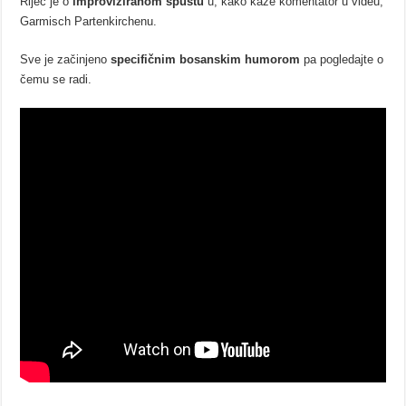
Riječ je o
improviziranom spustu
u, kako kaže komentator u videu,
Garmisch Partenkirchenu.
Sve je začinjeno
specifičnim bosanskim humorom
pa pogledajte o
čemu se radi.