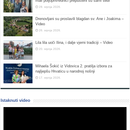
mali poljoprivrednici prepušteni su sami sebi
28. srpnja 2026.
Drenovljani su proslavili blagdan sv. Ane i Joakima –
Video
26. srpnja 2026.
Lila lila uoči Ilina, i dalje vjerni tradiciji – Video
20. srpnja 2026.
Mihaela Šokić iz Vidovica 2. pratilja izbora za
najljepšu Hrvaticu u narodnoj nošnji
17. srpnja 2026.
Istaknuti video