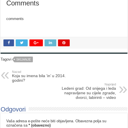
Comments
comments
Tagovi
SKIJANJE
Nazad
Koja su imena bila ‘in’ u 2014.
godini?
Naprijed
Ledeni grad: Od snijega i leda
napravljene su cijele zgrade,
dvorci, labirinti – video
Odgovori
Vaša adresa e-pošte neće biti objavljena.
Obavezna polja su
označena sa
* (obavezno)