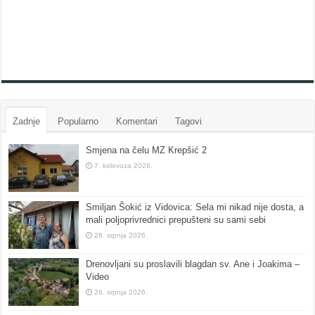
Zadnje
Popularno
Komentari
Tagovi
Smjena na čelu MZ Krepšić 2
7. kolovoza 2026.
Smiljan Šokić iz Vidovica: Sela mi nikad nije dosta, a
mali poljoprivrednici prepušteni su sami sebi
28. srpnja 2026.
Drenovljani su proslavili blagdan sv. Ane i Joakima –
Video
26. srpnja 2026.