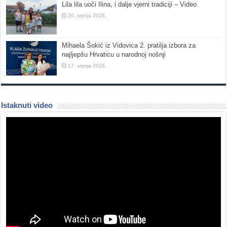
Lila lila uoči Ilina, i dalje vjerni tradiciji – Video
20. srpnja 2026.
Mihaela Šokić iz Vidovica 2. pratilja izbora za
najljepšu Hrvaticu u narodnoj nošnji
17. srpnja 2026.
Istaknuti video