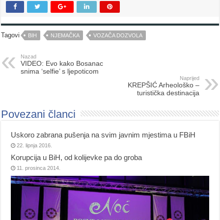
Tagovi
BIH
NJEMAČKA
VOZAČA DOZVOLA
Nazad
VIDEO: Evo kako Bosanac
snima ‘selfie’ s ljepoticom
Naprijed
KREPŠIĆ Arheološko –
turistička destinacija
Povezani članci
Uskoro zabrana pušenja na svim javnim mjestima u FBiH
22. lipnja 2016.
Korupcija u BiH, od kolijevke pa do groba
11. prosinca 2014.