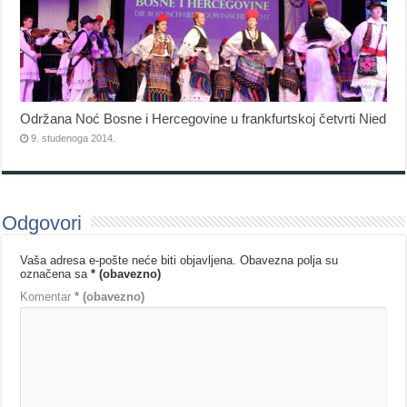
Održana Noć Bosne i Hercegovine u frankfurtskoj četvrti Nied
9. studenoga 2014.
Odgovori
Vaša adresa e-pošte neće biti objavljena.
Obavezna polja su
označena sa
* (obavezno)
Komentar
* (obavezno)