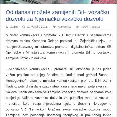
Od danas možete zamijeniti BiH vozačku
dozvolu za Njemačku vozačku dozvolu
admin
11. veljače 2015.
Komentiraj
4,024 Pregleda
Ministar komunikacija i prometa BiH Damir Hadžić i parlamentarna
državna tajnica Katherina Reiche potpisali su Zajedničku izjavu o
namjeri Saveznog ministarstva prometa i digitalne infrastrukture SR
Njemačke i Ministarstva komunikacija i prometa BiH o postupku
zamjene vozačkih dozvola.
„Ministarstvo komunikacija i prometa BiH okončalo je još jedan
važan projekat od kojeg će direktnu korist imati građani Bosne i
Hercegovine”, rekao je ministar komunikacija i prometa BiH Damir
Hadžić, potvrdivši da je izjava stupila na snagu nakon potpisivanja.
Na ovaj način olakšava se zamjena vozačkih dozvola osobama koje
posjeduju valjanu vozačku dozvolu za putnička motorna vozila i
moticikla, koju izdaju mjerodavna tijela u Bosni i Hercegovini,
odnosno SR Njemačkoj. Građani svoje vozačke dozvole mogu
zamijeniti bez polaganja dodatnog teorijskog ili praktičnog ispita