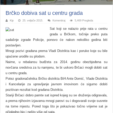
Brčko dobiva sat u centru grada
Kip
25. veljače 2015.
Komentiraj
5,469 Pregleda
Sat koji se nalazio prije rata u centru
grada u Brčkom, točnije preko puta
sadašnje zgrade Policije, ponovo će nakon nekoliko godina biti
postavljen.
Mnogi pozivi građana prema Vladi Distrikta kao i poruke koje su bile
upućene urodile su plodom.
Naime, u rebalansu budžeta za 2014. godinu obezbjeđena su
novčana sredstva za tu namjenu, te bi uskoro Brčaci mogli dobiti sat
u centru grada.
Potez gradonačelnika Brčko distrikta BiH Ante Domić, Vlade Distrikta
i Kancelarije za upravljanje javnom imovinom će sigurno dobiti
pozitivan rezultat kod građana Distrikta.
Stariji Brčaci dobro pamte sat ispred kojeg su se druženja odigravala,
a prema njihovim izjavama mnogi parovi su i dogovarali svoje susrete
na tome mjestu. Pored toga što je pokazivao točno vrijeme sat je
očigledno bio i nešto više od sata.