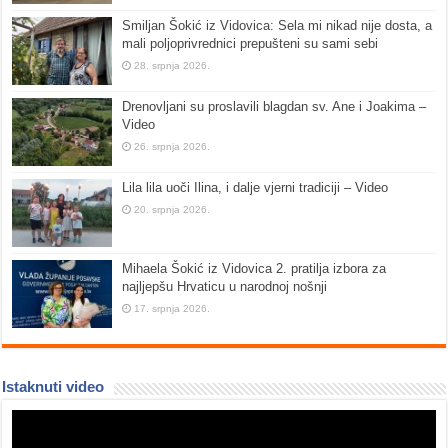
Smiljan Šokić iz Vidovica: Sela mi nikad nije dosta, a
mali poljoprivrednici prepušteni su sami sebi
28. srpnja 2026.
Drenovljani su proslavili blagdan sv. Ane i Joakima –
Video
26. srpnja 2026.
Lila lila uoči Ilina, i dalje vjerni tradiciji – Video
20. srpnja 2026.
Mihaela Šokić iz Vidovica 2. pratilja izbora za
najljepšu Hrvaticu u narodnoj nošnji
17. srpnja 2026.
Istaknuti video