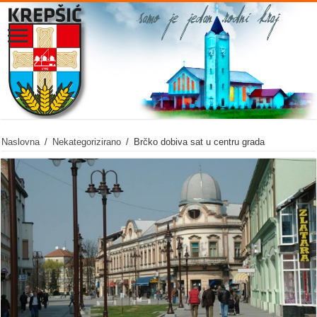
Naslovna
/
Nekategorizirano
/
Brčko dobiva sat u centru grada