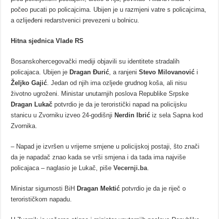
počeo pucati po policajcima. Ubijen je u razmjeni vatre s policajcima,
a ozlijeđeni redarstvenici prevezeni u bolnicu.
Hitna sjednica Vlade RS
Bosanskohercegovački mediji objavili su identitete stradalih
policajaca. Ubijen je
Dragan Đurić
, a ranjeni
Stevo Milovanović
i
Željko Gajić
. Jedan od njih ima ozljede grudnog koša, ali nisu
životno ugroženi. Ministar unutarnjih poslova Republike Srpske
Dragan Lukač
potvrdio je da je teroristički napad na policijsku
stanicu u Zvorniku izveo 24-godišnji
Nerdin Ibrić
iz sela Sapna kod
Zvornika.
– Napad je izvršen u vrijeme smjene u policijskoj postaji, što znači
da je napadač znao kada se vrši smjena i da tada ima najviše
policajaca – naglasio je Lukač, piše
Vecernji.ba
.
Ministar sigurnosti BiH
Dragan Mektić
potvrdio je da je riječ o
terorističkom napadu.