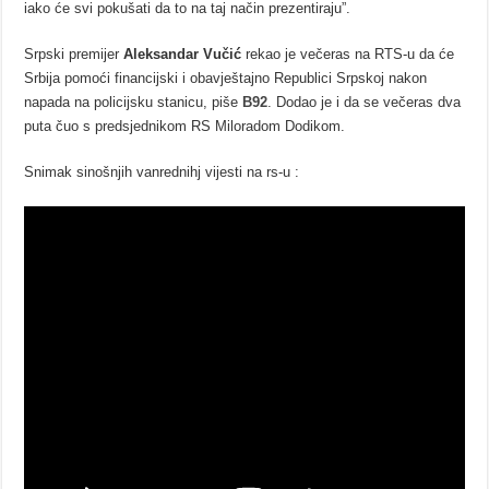
iako će svi pokušati da to na taj način prezentiraju”.
Srpski premijer
Aleksandar Vučić
rekao je večeras na RTS-u da će
Srbija pomoći financijski i obavještajno Republici Srpskoj nakon
napada na policijsku stanicu, piše
B92
. Dodao je i da se večeras dva
puta čuo s predsjednikom RS Miloradom Dodikom.
Snimak sinošnjih vanrednihj vijesti na rs-u :