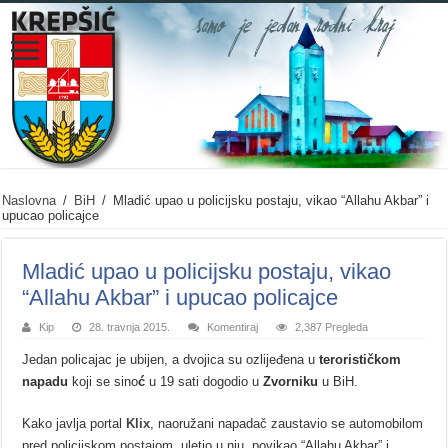
Naslovna
/
BiH
/
Mladić upao u policijsku postaju, vikao “Allahu Akbar” i
upucao policajce
Mladić upao u policijsku postaju, vikao
“Allahu Akbar” i upucao policajce
Kip
28. travnja 2015.
Komentiraj
2,387 Pregleda
Jedan policajac je ubijen, a dvojica su ozlijeđena u
terorističkom
napadu
koji se sino
ć
u 19 sati dogodio u
Zvorniku
u BiH.
Kako javlja portal
Klix
, naoružani napadač zaustavio se automobilom
pred policijskom postajom, uletio u nju, povikao “Allahu Akbar” i