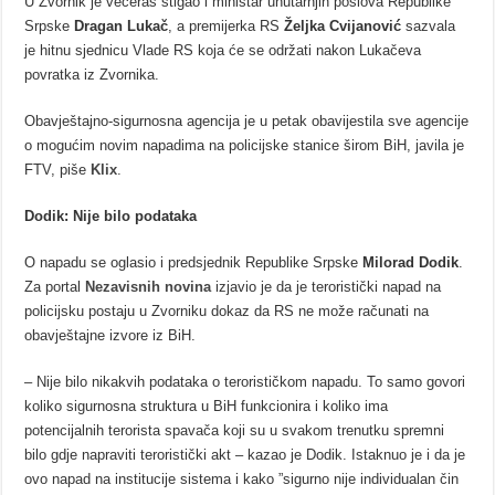
U Zvornik je večeras stigao i ministar unutarnjih poslova Republike
Srpske
Dragan Lukač
, a premijerka RS
Željka Cvijanović
sazvala
je hitnu sjednicu Vlade RS koja će se održati nakon Lukačeva
povratka iz Zvornika.
Obavještajno-sigurnosna agencija je u petak obavijestila sve agencije
o mogućim novim napadima na policijske stanice širom BiH, javila je
FTV, piše
Klix
.
Dodik: Nije bilo podataka
O napadu se oglasio i predsjednik Republike Srpske
Milorad Dodik
.
Za portal
Nezavisnih novina
izjavio je da je teroristički napad na
policijsku postaju u Zvorniku dokaz da RS ne može računati na
obavještajne izvore iz BiH.
– Nije bilo nikakvih podataka o terorističkom napadu. To samo govori
koliko sigurnosna struktura u BiH funkcionira i koliko ima
potencijalnih terorista spavača koji su u svakom trenutku spremni
bilo gdje napraviti teroristički akt – kazao je Dodik. Istaknuo je i da je
ovo napad na institucije sistema i kako ”sigurno nije individualan čin