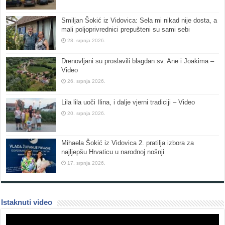
Smiljan Šokić iz Vidovica: Sela mi nikad nije dosta, a
mali poljoprivrednici prepušteni su sami sebi
28. srpnja 2026.
Drenovljani su proslavili blagdan sv. Ane i Joakima –
Video
26. srpnja 2026.
Lila lila uoči Ilina, i dalje vjerni tradiciji – Video
20. srpnja 2026.
Mihaela Šokić iz Vidovica 2. pratilja izbora za
najljepšu Hrvaticu u narodnoj nošnji
17. srpnja 2026.
Istaknuti video