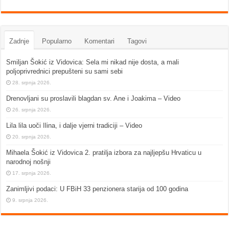
Zadnje
Popularno
Komentari
Tagovi
Smiljan Šokić iz Vidovica: Sela mi nikad nije dosta, a mali
poljoprivrednici prepušteni su sami sebi
28. srpnja 2026.
Drenovljani su proslavili blagdan sv. Ane i Joakima – Video
26. srpnja 2026.
Lila lila uoči Ilina, i dalje vjerni tradiciji – Video
20. srpnja 2026.
Mihaela Šokić iz Vidovica 2. pratilja izbora za najljepšu Hrvaticu u
narodnoj nošnji
17. srpnja 2026.
Zanimljivi podaci: U FBiH 33 penzionera starija od 100 godina
9. srpnja 2026.