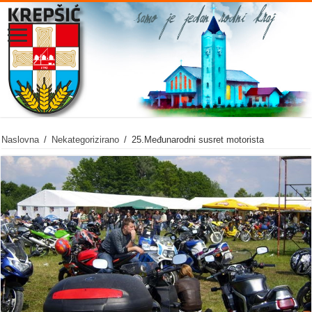
Naslovna
/
Nekategorizirano
/
25.Međunarodni susret motorista