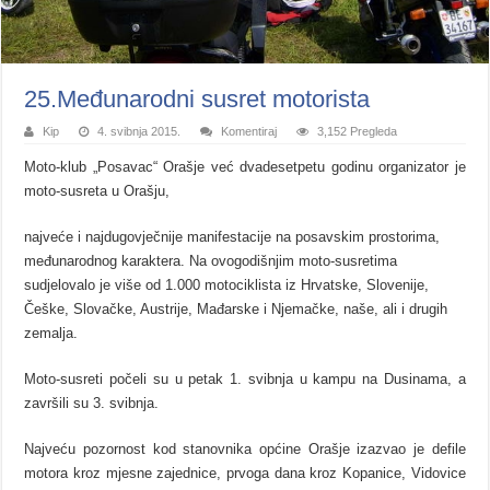
25.Međunarodni susret motorista
Kip
4. svibnja 2015.
Komentiraj
3,152 Pregleda
Moto-klub „Posavac“ Orašje već dvadesetpetu godinu organizator je
moto-susreta u Orašju,
najveće i najdugovječnije manifestacije na posavskim prostorima,
međunarodnog karaktera. Na ovogodišnjim moto-susretima
sudjelovalo je više od 1.000 motociklista iz Hrvatske, Slovenije,
Češke, Slovačke, Austrije, Mađarske i Njemačke, naše, ali i drugih
zemalja.
Moto-susreti počeli su u petak 1. svibnja u kampu na Dusinama, a
završili su 3. svibnja.
Najveću pozornost kod stanovnika općine Orašje izazvao je defile
motora kroz mjesne zajednice, prvoga dana kroz Kopanice, Vidovice