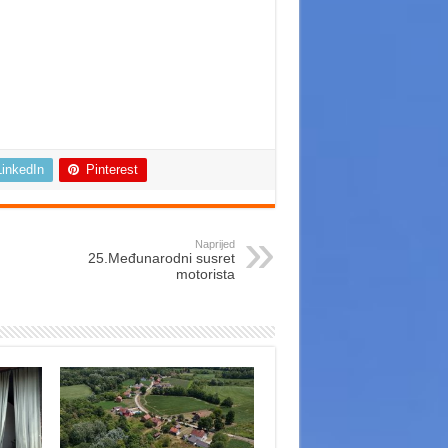
LinkedIn
Pinterest
Naprijed
25.Međunarodni susret
motorista