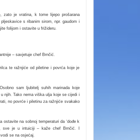
, zato je vratina, k tome lijepo prošarana
o pljeskavice s ribanim sirom, npr. gaudom i
e folijom i ostavite u frižideru.
antnije – savjetuje chef Brnčić.
lca te ražnjiće od piletine i povrća koje je
 Osobno sam ljubitelj suhih marinada koje
njih. Tako nema viška ulja koje se cijedi i
ti, no povrće i piletinu za ražnjiće svakako
a ostavite na sobnoj temperaturi da ‘dođe k
sve je u intuiciji – kaže chef Brnčić. I
vodi se na osjećaj.