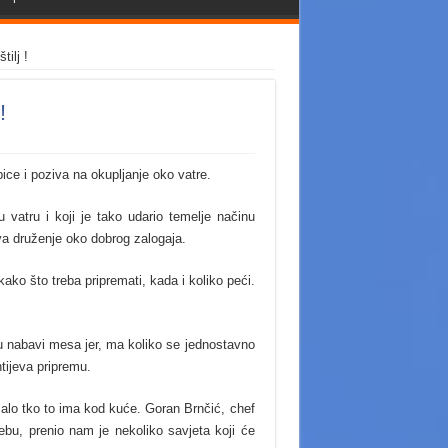
ilj !
!
ce i poziva na okupljanje oko vatre.
vatru i koji je tako udario temelje načinu
va druženje oko dobrog zalogaja.
kako što treba pripremati, kada i koliko peći.
ko u nabavi mesa jer, ma koliko se jednostavno
tijeva pripremu.
malo tko to ima kod kuće. Goran Brnčić, chef
bu, prenio nam je nekoliko savjeta koji će