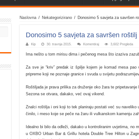
Naslovna
/
Nekategorizirano
/
Donosimo 5 savjeta za savršen rošt
Donosimo 5 savjeta za savršen roštilj 
Kip
30. travnja 2015.
Komentiraj
3,602 Pregleda
Ima nešto u tom mirisu dima i pečenog mesa što izaziva zazubi
Za sve je “kriv” predak iz špilje kojem je komad mesa pao u 
pripreme koji ne poznaje granice i svuda u svijetu podrazumije
Roštiljada je prava prilika za druženje oko žara te pripetavanje 
Sezona se otvara, dakako, već ovaj vikend.
Znalci roštilja i oni koji to tek planiraju postati već su naveli
činilo, i meso koje se peče na žaru ili vulkanskom kamenju zah
Idealno bi bilo da odleži, dakako u kontroliranim uvjetima, no 
u OXBO Urban Bar & Grillu hotela Double Tree Hilton u Zagre