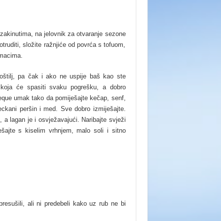
 zakinutima, na jelovnik za otvaranje sezone
otruditi, složite ražnjiće od povrća s tofuom,
umacima.
oštilj, pa čak i ako ne uspije baš kao ste
 koja će spasiti svaku pogrešku, a dobro
beque umak tako da pomiješajte kečap, senf,
jeckani peršin i med. Sve dobro izmiješajte.
 a lagan je i osvježavajući. Naribajte svježi
šajte s kiselim vrhnjem, malo soli i sitno
resušili, ali ni predebeli kako uz rub ne bi