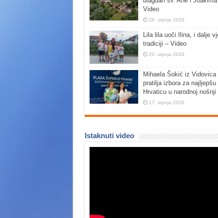
blagdan sv. Ane i Joakima
Video
26. srpnja 2026.
Lila lila uoči Ilina, i dalje vj
tradiciji – Video
20. srpnja 2026.
Mihaela Šokić iz Vidovica 
pratilja izbora za najljepšu
Hrvaticu u narodnoj nošnji
17. srpnja 2026.
Istaknuti video