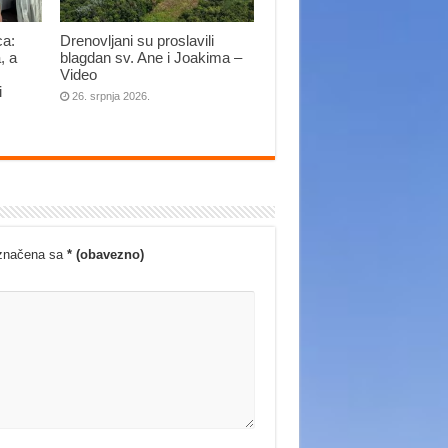
ca:
Drenovljani su proslavili
, a
blagdan sv. Ane i Joakima –
Video
i
26. srpnja 2026.
označena sa
* (obavezno)