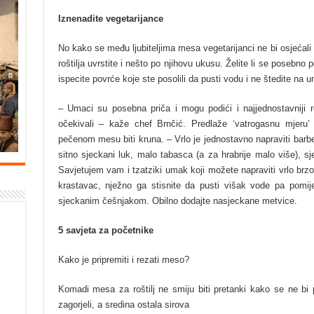
Iznenadite vegetarijance
No kako se među ljubiteljima mesa vegetarijanci ne bi osjećali
roštilja uvrstite i nešto po njihovu ukusu. Želite li se posebno p
ispecite povrće koje ste posolili da pusti vodu i ne štedite na 
– Umaci su posebna priča i mogu podići i najjednostavniji r
očekivali – kaže chef Brnčić. Predlaže ‘vatrogasnu mjeru’
pečenom mesu biti kruna. – Vrlo je jednostavno napraviti bar
sitno sjeckani luk, malo tabasca (a za hrabrije malo više), s
Savjetujem vam i tzatziki umak koji možete napraviti vrlo brzo,
krastavac, nježno ga stisnite da pusti višak vode pa pomije
sjeckanim češnjakom. Obilno dodajte nasjeckane metvice.
5 savjeta za početnike
Kako je pripremiti i rezati meso?
Komadi mesa za roštilj ne smiju biti pretanki kako se ne bi p
zagorjeli, a sredina ostala sirova