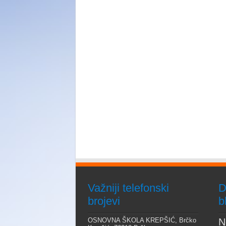
Važniji telefonski
D
brojevi
b
OSNOVNA ŠKOLA KREPŠIĆ, Brčko
N