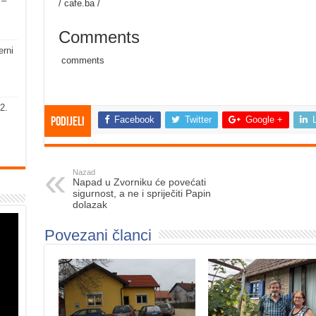
 –
/ cafe.ba /
Comments
erni
comments
2.
Facebook
Twitter
Google +
Podijeli
Nazad
Napad u Zvorniku će povećati
sigurnost, a ne i spriječiti Papin
dolazak
Povezani članci