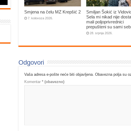
Smjena na čelu MZ Krepšić 2
Smiljan Šokić iz Vidovi
Sela mi nikad nije dosta
7. kolovoza 2026.
mali poljoprivrednici
prepušteni su sami seb
28. srpnja 2026.
Odgovori
Vaša adresa e-pošte neće biti objavljena.
Obavezna polja su 
Komentar
* (obavezno)