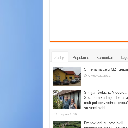
Zadnje
Popularno
Komentari
Tago
Smjena na čelu MZ Krepši
7. kolovoza 2026.
Smiljan Šokić iz Vidovica:
Sela mi nikad nije dosta, a
mali poljoprivrednici prepu
su sami sebi
28. srpnja 2026.
Drenovljani su proslavili