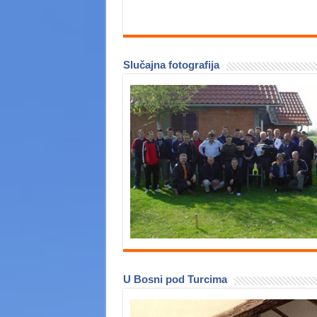
Slučajna fotografija
U Bosni pod Turcima