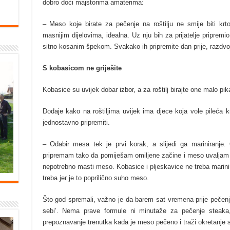
dobro doći majstorima amaterima:
– Meso koje birate za pečenje na roštilju ne smije biti krto
masnijim dijelovima, idealna. Uz nju bih za prijatelje pripremi
sitno kosanim špekom. Svakako ih pripremite dan prije, razdvojit
S kobasicom ne griješite
Kobasice su uvijek dobar izbor, a za roštilj birajte one malo pik
Dodaje kako na roštiljima uvijek ima djece koja vole pileća kri
jednostavno pripremiti.
– Odabir mesa tek je prvi korak, a slijedi ga mariniranje.
pripremam tako da pomiješam omiljene začine i meso uvaljam u 
nepotrebno masti meso. Kobasice i pljeskavice ne treba marinira
treba jer je to poprilično suho meso.
Što god spremali, važno je da barem sat vremena prije pečenj
sebi’. Nema prave formule ni minutaže za pečenje steaka, 
prepoznavanje trenutka kada je meso pečeno i traži okretanje s