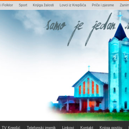
i Folklor
Sport
Knjiga žalosti
Lovci iz Krepšića
Priče i pjesme
Zaniml
TV Krepšić
Telefonski imenik
Linkovi
Kontakt
Knjiga gostiju