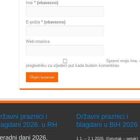
Ime
* (obavezno)
E-pošta
* (obavezno)
Web-stranica
Spremi moje ime, e
pregledniku za sljedeći put kada budem komentirao.
ržavni praznici i
Državni praznici i
lagdani 2026. u RH
blagdani u BiH 2026
eradni dani 2026.
1.1. – 2.1.2026. (četvrtak – petak),