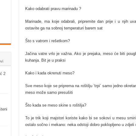
Kako odabrati pravu marinadu ?
Marinade, ma koje odabrali, pripremite dan prije i u njih uv
ostavite ga na sobnoj temperaturi barem sat
Što s vatrom i rešetkom?
Jačina vatre vrlo je važna. Ako je prejaka, meso će biti pougl
kuhanja. Bit je u praksi
vi
Kako i kada okrenuti meso?
ć 2
Sve meso koje se priprema na roštilju ‘trpi’ samo jedno okretan
meso može samo presušiti
Što kada se meso skine s roštilja?
šteni
To je trik koji majstori koriste kako bi se sokovi u mesu smir
ostalo sočno i mekano: neka odstoji dobro poklopljeno u zdjeli