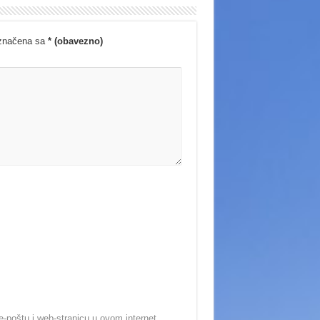
označena sa
* (obavezno)
-poštu i web-stranicu u ovom internet