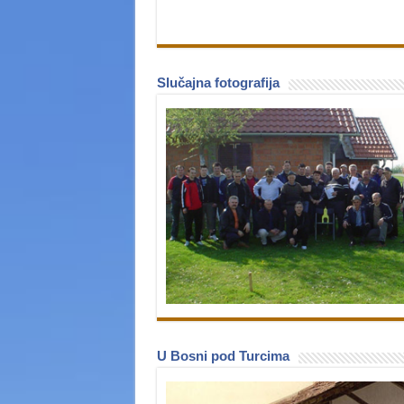
Slučajna fotografija
U Bosni pod Turcima