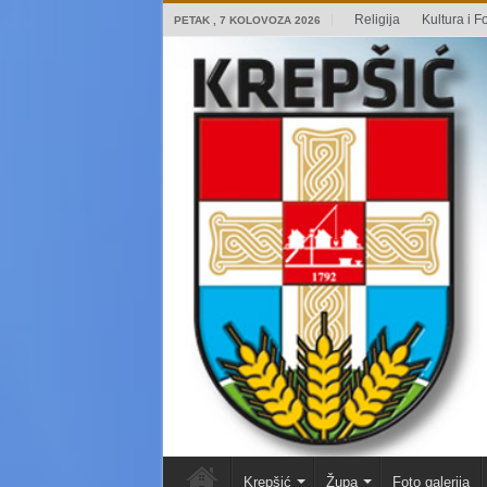
Religija
Kultura i Fo
PETAK , 7 KOLOVOZA 2026
Krepšić
Župa
Foto galerija