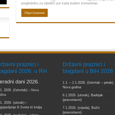
pregledniku za sljedeći put kada budem komentirao.
ržavni praznici i
Državni praznici i
lagdani 2026. u RH
blagdani u BiH 2026
eradni dani 2026.
1.1. – 2.1.2026. (četvrtak – petak),
Nova godina
 1. 2026. (četvrtak) –
Nova
dina
6.1.2026. (utorak), Badnjak
(pravoslavni)
 1. 2026. (utorak) –
gojavljenje ili Sveta tri kralja
7.1.2026. (srijeda), Božić
(pravoslavni)