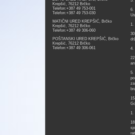
5.
Krepšić, 76212 Brčko
Telefon:+387 49 753-001
6.
Telefon:+387 49 753-030
Us
MATIČNI URED KREPŠIĆ, Brčko
1.
Krepšić, 76212 Brčko
Telefon:+387 49 306-060
30
POŠTANSKI URED KREPŠIĆ, Brčko
dr
Krepšić, 76212 Brčko
Telefon:+387 49 306-061
4.
22
an
5.
po
za
br
15
Go
1.
18
sj
ra