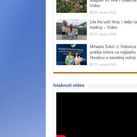
blagdan sv. Ane i Joakima
Video
26. srpnja 2026.
Lila lila uoči Ilina, i dalje vj
tradiciji – Video
20. srpnja 2026.
Mihaela Šokić iz Vidovica 
pratilja izbora za najljepšu
Hrvaticu u narodnoj nošnji
17. srpnja 2026.
Istaknuti video