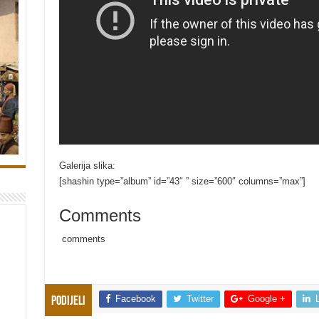
Galerija slika:
[shashin type=”album” id=”43″ ” size=”600″ columns=”max”]
Comments
comments
Facebook
Twitter
Google +
Podijeli