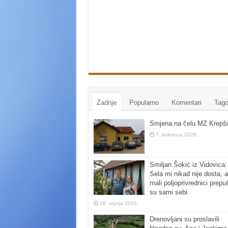
Zadnje
Popularno
Komentari
Tago
Smjena na čelu MZ Krepši
7. kolovoza 2026.
Smiljan Šokić iz Vidovica:
Sela mi nikad nije dosta, a
mali poljoprivrednici prepu
su sami sebi
28. srpnja 2026.
Drenovljani su proslavili