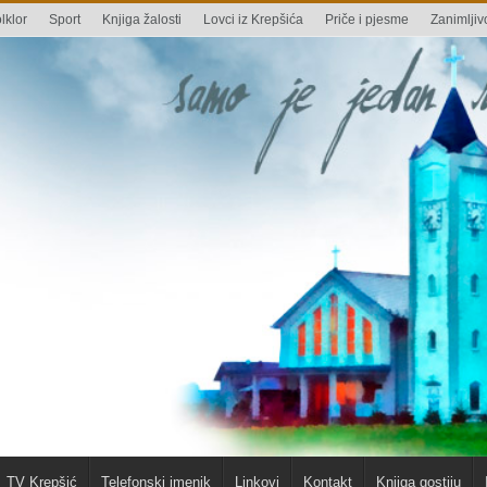
lklor
Sport
Knjiga žalosti
Lovci iz Krepšića
Priče i pjesme
Zanimljivo
TV Krepšić
Telefonski imenik
Linkovi
Kontakt
Knjiga gostiju