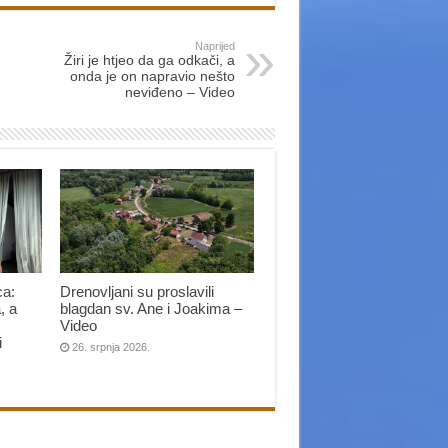
Naprijed
Žiri je htjeo da ga odkači, a
onda je on napravio nešto
neviđeno – Video
ca:
Drenovljani su proslavili
, a
blagdan sv. Ane i Joakima –
Video
i
26. srpnja 2026.