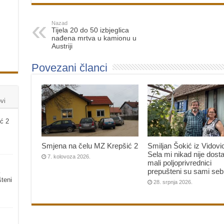
Nazad
Tijela 20 do 50 izbjeglica
nađena mrtva u kamionu u
Austriji
Povezani članci
vi
ć 2
Smjena na čelu MZ Krepšić 2
Smiljan Šokić iz Vidovi
Sela mi nikad nije dosta
7. kolovoza 2026.
mali poljoprivrednici
prepušteni su sami seb
šteni
28. srpnja 2026.