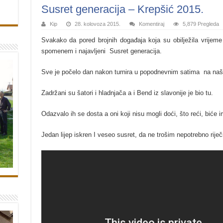
Susret generacija – Krepšić 2015.
Kip
28. kolovoza 2015.
Komentiraj
5,879 Pregleda
Svakako da pored brojnih događaja koja su obilježila vrij
spomenem i najavljeni Susret generacija.
Sve je počelo dan nakon turnira u popodnevnim satima na našem
Zadržani su šatori i hladnjača a i Bend iz slavonije je bio tu.
Odazvalo ih se dosta a oni koji nisu mogli doći, što reći, biće i
Jedan lijep iskren I veseo susret, da ne trošim nepotrebno riječ