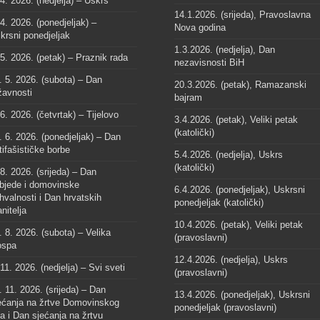
 4. 2026. (nedjelja) – Uskrs
14.1.2026. (srijeda), Pravoslavna
 4. 2026. (ponedjeljak) –
Nova godina
krsni ponedjeljak
1.3.2026. (nedjelja), Dan
 5. 2026. (petak) – Praznik rada
nezavisnosti BiH
. 5. 2026. (subota) – Dan
20.3.2026. (petak), Ramazanski
žavnosti
bajram
 6. 2026. (četvrtak) – Tijelovo
3.4.2026. (petak), Veliki petak
(katolički)
. 6. 2026. (ponedjeljak) – Dan
tifašističke borbe
5.4.2026. (nedjelja), Uskrs
(katolički)
 8. 2026. (srijeda) – Dan
bjede i domovinske
6.4.2026. (ponedjeljak), Uskrsni
hvalnosti i Dan hrvatskih
ponedjeljak (katolički)
anitelja
10.4.2026. (petak), Veliki petak
. 8. 2026. (subota) – Velika
(pravoslavni)
spa
12.4.2026. (nedjelja), Uskrs
 11. 2026. (nedjelja) – Svi sveti
(pravoslavni)
. 11. 2026. (srijeda) – Dan
13.4.2026. (ponedjeljak), Uskrsni
ećanja na žrtve Domovinskog
ponedjeljak (pravoslavni)
ta i Dan sjećanja na žrtvu