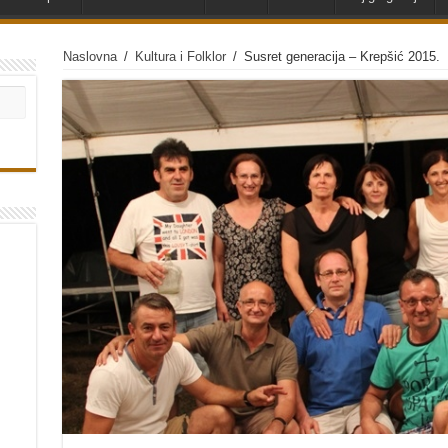
Naslovna
/
Kultura i Folklor
/
Susret generacija – Krepšić 2015.