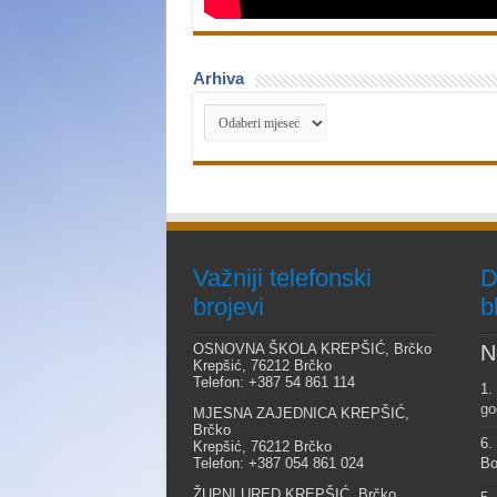
Arhiva
Arhiva
Važniji telefonski
D
brojevi
b
OSNOVNA ŠKOLA KREPŠIĆ, Brčko
N
Krepšić, 76212 Brčko
Telefon: +387 54 861 114
1.
go
MJESNA ZAJEDNICA KREPŠIĆ,
Brčko
6.
Krepšić, 76212 Brčko
Telefon: +387 054 861 024
Bo
ŽUPNI URED KREPŠIĆ, Brčko