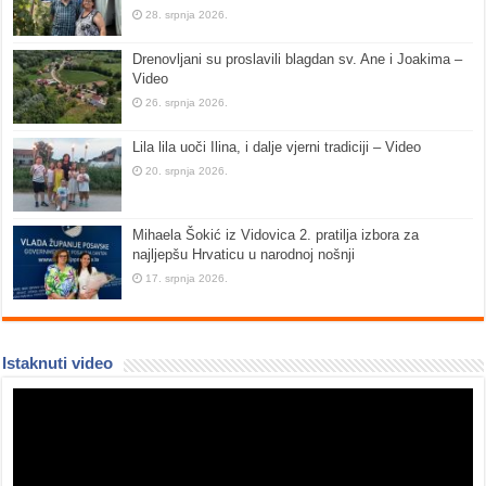
28. srpnja 2026.
Drenovljani su proslavili blagdan sv. Ane i Joakima –
Video
26. srpnja 2026.
Lila lila uoči Ilina, i dalje vjerni tradiciji – Video
20. srpnja 2026.
Mihaela Šokić iz Vidovica 2. pratilja izbora za
najljepšu Hrvaticu u narodnoj nošnji
17. srpnja 2026.
Istaknuti video