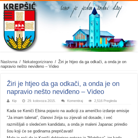
Naslovna
/
Nekategorizirano
/
Žiri je htjeo da ga odkači, a onda je on
napravio nešto neviđeno – Video
Žiri je htjeo da ga odkači, a onda je on
napravio nešto neviđeno – Video
Kip
29. kolovoza 2015.
Komentiraj
2,516 Pregleda
Kada se Keniči Ebina pojavio na audiciji za američko izdanje emisije
“Ja imam talenat”, članovi žirija su zijevali od dosade, i već
razmišljali o sledećem kandidatu, a onda je maleni Japanac priredio
šou koji će se godinama prepričavati!
Malo je reći da je Keniči doktorirao poteze iz “Matriksa”, jer kada