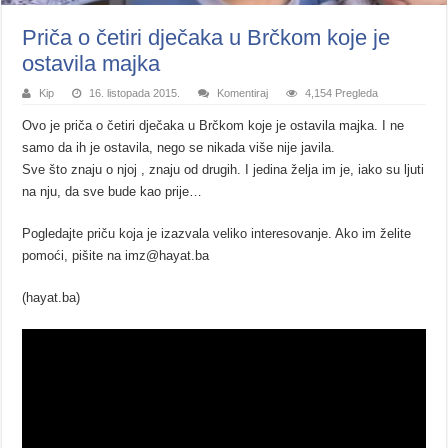
Priča o četiri dječaka u Brčkom koje je
ostavila majka
Kip
16. listopada 2015.
Komentiraj
4,154 Pregleda
Ovo je priča o četiri dječaka u Brčkom koje je ostavila majka. I ne
samo da ih je ostavila, nego se nikada više nije javila.
Sve što znaju o njoj , znaju od drugih. I jedina želja im je, iako su ljuti
na nju, da sve bude kao prije…
Pogledajte priču koja je izazvala veliko interesovanje. Ako im želite
pomoći, pišite na imz@hayat.ba
(hayat.ba)