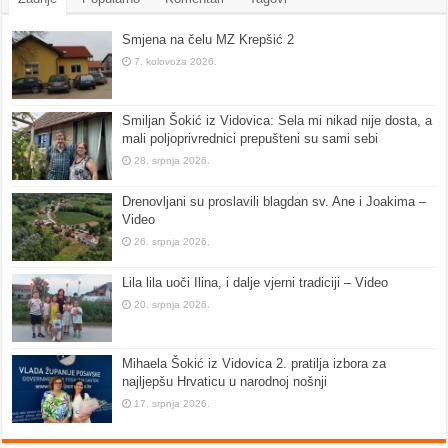
Smjena na čelu MZ Krepšić 2
7. kolovoza 2026.
Smiljan Šokić iz Vidovica: Sela mi nikad nije dosta, a
mali poljoprivrednici prepušteni su sami sebi
28. srpnja 2026.
Drenovljani su proslavili blagdan sv. Ane i Joakima –
Video
26. srpnja 2026.
Lila lila uoči Ilina, i dalje vjerni tradiciji – Video
20. srpnja 2026.
Mihaela Šokić iz Vidovica 2. pratilja izbora za
najljepšu Hrvaticu u narodnoj nošnji
17. srpnja 2026.