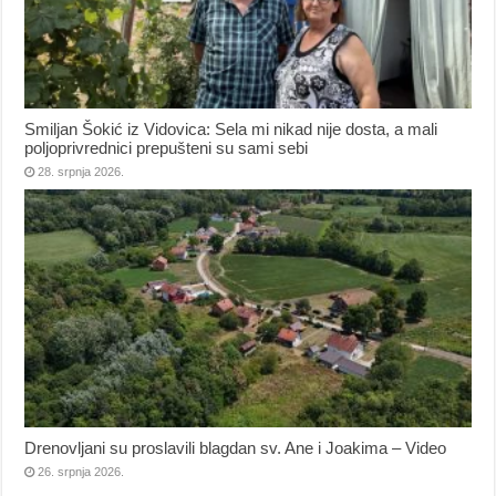
Smiljan Šokić iz Vidovica: Sela mi nikad nije dosta, a mali
poljoprivrednici prepušteni su sami sebi
28. srpnja 2026.
Drenovljani su proslavili blagdan sv. Ane i Joakima – Video
26. srpnja 2026.