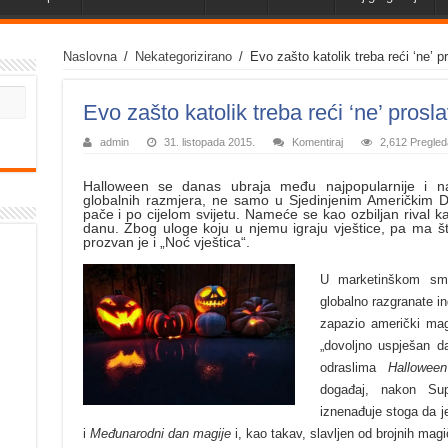
Naslovna
/
Nekategorizirano
/
Evo zašto katolik treba reći ‘ne’ pr
Evo zašto katolik treba reći ‘ne’ prosla
admin
31. listopada 2015.
Komentiraj
2,612 Pregled
Halloween se danas ubraja među najpopularnije i naj
globalnih razmjera, ne samo u Sjedinjenim Američkim D
pače i po cijelom svijetu. Nameće se kao ozbiljan rival ka
danu. Zbog uloge koju u njemu igraju vještice, pa ma 
prozvan je i „Noć vještica“.
U marketinškom smi
globalno razgranate i
zapazio američki ma
„dovoljno uspješan d
odraslima
Halloween
događaj, nakon Su
iznenađuje stoga da 
i
Međunarodni dan magije
i, kao takav, slavljen od brojnih magič