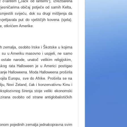
 o’lantern
(„Jack od lanterni“), izrezbarena
jesničarima običaj potječe od samih Kelta,
 smjestili svijeću, dok su drugi mišljenja da
jetljavala put do vještičjih kovena (sjela).
je, otkrićem Amerike.
h zemalja, osobito Irske i Škotske u kojima
gli su u Ameriku masovno i uspjeli, ne samo
 ostale narode, unatoč velikim religijskim,
skog rata Halloween
je u Americi postigao
vanje Halloweena. Moda Halloweena proširila
ojila Europu, sve do Afrike. Proširila se na
liju, Novi Zeland, čak i konzervativnu Kinu i
eksplozivnog širenja stoje veliki ekonomski
izirana osobito od strane antiglobalističkih
akonom pojedinih zemalja jednakopravna svim