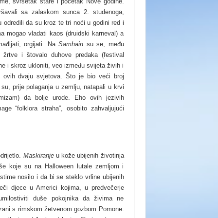
 zime, svršetak stare i početak Nove godine.
avršavali sa zalaskom sunca 2. studenoga,
 odredili da su kroz te tri noći u godini red i
a mogao vladati kaos (druidski karneval) a
ađijati, orgijati. Na
Samhain
su se, među
e žrtve i štovalo duhove predaka (festival
 ne i skroz ukloniti, veo između svijeta živih i
ovih dvaju svjetova. Što je bio veći broj
 su, prije polaganja u zemlju, natapali u krvi
nimizam) da bolje urode. Eho ovih jezivih
age “folklora straha”, osobito zahvaljujući
drijetlo.
Maskiranje
u kože ubijenih životinja
duše koje su na Halloween lutale zemljom i
stime nosilo i da bi se steklo vrline ubijenih
iječi djece u Americi kojima, u predvečerje
milostiviti duše pokojnika da živima ne
ezani s rimskom žetvenom gozbom Pomone.