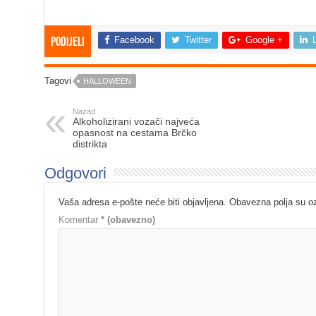
Facebook
Twitter
Google +
Podijeli
Tagovi
HALLOWEEN
Nazad
Alkoholizirani vozači najveća
opasnost na cestama Brčko
distrikta
Odgovori
Vaša adresa e-pošte neće biti objavljena.
Obavezna polja su 
Komentar
* (obavezno)