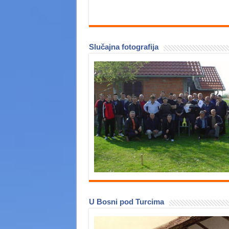
Slučajna fotografija
U Bosni pod Turcima