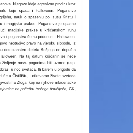
 članova. Njegove ideje agresivno prodiru kroz
, među koje spada i Halloween. Poganstvo
rijehu, nauk o spasenju po Isusu Kristu i
ju i magijske prakse. Poganstvo je opasno
ajući magijske prakse u kršćanskom ruhu
tva i poganstva čemu pridonosi i Halloween.
govo neotuđivo pravo na vjersku slobodu, iz
ninu dostojanstvo djeteta Božjega ne dopušta
 Halloween. Na taj datum kršćanin se neće
 življenje među poganima biti uzorno (usp.
obrazi u noć svetaca. Ili barem u prigodu da
uše u Čistilištu, i otkrivamo živote svetaca
ljivostima Zloga, koji na njihove mladenačke
mjernice na početku trećega tisućljeća
, GK,