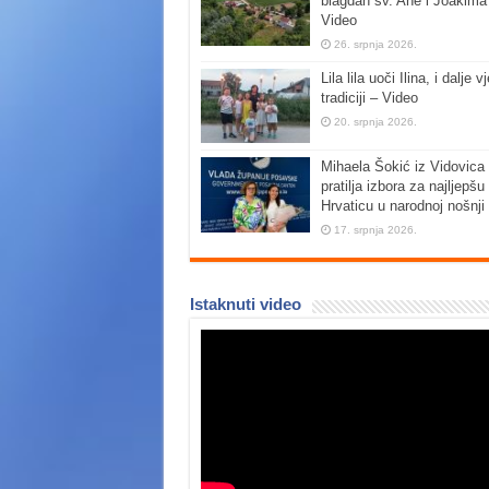
blagdan sv. Ane i Joakima
Video
26. srpnja 2026.
Lila lila uoči Ilina, i dalje vj
tradiciji – Video
20. srpnja 2026.
Mihaela Šokić iz Vidovica 
pratilja izbora za najljepšu
Hrvaticu u narodnoj nošnji
17. srpnja 2026.
Istaknuti video