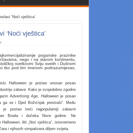
oslavi ‘Noći vještica’
vi ‘Noći vještica’
a
komercijaliziranije poganske praznike
ržavama, nego i na starom kontinentu,
toličkoj svetkovini Sviju svetih i Dušnom
što tko pod tim imenom podrazumijevao,
slu Halloween je postao unosan posao
ndustrije zabave. Kako je svojedobno zgodno
gazin A
dvertising Age
,
Halloween
je posao
a ga se i Djed Božićnjak prestraši“. Među
je postao treći najpopularniji zabavni
per Bowla i dočeka Nove godine. Ne
je
Halloween
, iliti „Noć vještica“, istovremeno
ara i njihovih simpatizera diljem svijeta.