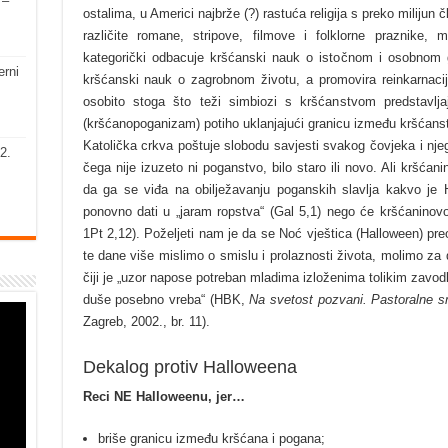
 –
ostalima, u Americi najbrže (?) rastuća religija s preko milijun
različite romane, stripove, filmove i folklorne praznike
kategorički odbacuje kršćanski nauk o istočnom i osobnom g
erni
kršćanski nauk o zagrobnom životu, a promovira reinkarnaci
osobito stoga što teži simbiozi s kršćanstvom predstavlj
(kršćanopoganizam) potiho uklanjajući granicu između kršćans
Katolička crkva poštuje slobodu savjesti svakog čovjeka i nje
2.
čega nije izuzeto ni poganstvo, bilo staro ili novo. Ali kršća
da ga se viđa na obilježavanju poganskih slavlja kakvo je
ponovno dati u „jaram ropstva“ (Gal 5,1) nego će kršćaninovo
1Pt 2,12). Poželjeti nam je da se Noć vještica (Halloween) pre
te dane više mislimo o smislu i prolaznosti života, molimo za d
čiji je „uzor napose potreban mladima izloženima tolikim zavod
duše posebno vreba“ (HBK,
Na svetost pozvani. Pastoralne s
Zagreb, 2002., br. 11).
Dekalog protiv Halloweena
Reci NE Halloweenu, jer…
briše granicu između kršćana i pogana;