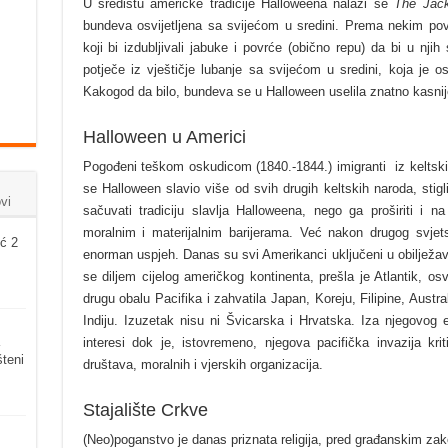
U središtu američke tradicije Halloweena nalazi se
The Jack
bundeva osvijetljena sa svijećom u sredini. Prema nekim pov
koji bi izdubljivali jabuke i povrće (obično repu) da bi u njih
potječe iz vještičje lubanje sa svijećom u sredini, koja je osv
Kakogod da bilo, bundeva se u Halloween
uselila znatno kasni
Halloween u Americi
Pogođeni teškom oskudicom (1840.-1844.) imigranti iz keltski
se Halloween slavio više od svih drugih keltskih naroda, sti
vi
sačuvati tradiciju slavlja Halloweena, nego ga proširiti i na
moralnim i materijalnim barijerama. Već nakon drugog svjet
ć 2
enorman uspjeh. Danas su svi Amerikanci uključeni u obilježa
se diljem cijelog američkog kontinenta, prešla je Atlantik, osv
drugu obalu Pacifika i zahvatila Japan, Koreju, Filipine, Austra
Indiju. Izuzetak nisu ni Švicarska i Hrvatska. Iza njegovog 
interesi dok je, istovremeno, njegova pacifička invazija krit
šteni
društava, moralnih i vjerskih organizacija.
Stajalište Crkve
(Neo)poganstvo je danas priznata religija, pred građanskim z