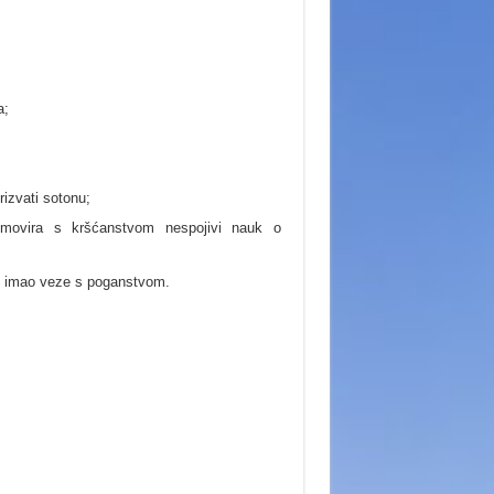
a;
rizvati sotonu;
promovira s kršćanstvom nespojivi nauk o
 bi imao veze s poganstvom.