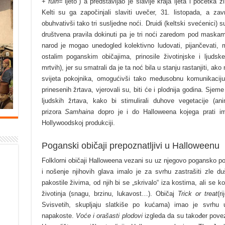
+
fuin
=“ljeto“) a predstavljao je slavlje kraja ljeta i početka
Kelti su ga započinjali slaviti uvečer, 31. listopada, a z
obuhvativši tako tri susljedne noći. Druidi (keltski svećenici) su
društvena pravila dokinuti pa je tri noći zaredom pod maskam
narod je mogao unedogled kolektivno ludovati, pijančevati, m
ostalim poganskim običajima, prinosile životinjske i ljudsk
mrtvih), jer su smatrali da je ta noć bila u stanju rastanjiti, ako
svijeta pokojnika, omogućivši tako međusobnu komunikaciju 
prinesenih žrtava, vjerovali su, biti će i plodnija godina. Sjeme
ljudskih žrtava, kako bi stimulirali duhove vegetacije (a
prizora
Samhaina
dopro je i do Halloweena
kojega prati im
Hollywoodskoj produkciji.
Poganski običaji prepoznatljivi u Halloweenu
Folklorni običaji Halloweena vezani su uz njegovo pogansko po
i nošenje njihovih glava imalo je za svrhu zastrašiti zle 
pakostile živima, od njih bi se „skrivalo“ iza kostima, ali se ko
životinja (snagu, brzinu, lukavost…). Običaj
Trick or treat
(r
Svisvetih, skupljaju slatkiše po kućama) imao je svrhu u
napakoste.
Voće i orašasti plodovi
izgleda da su također pov