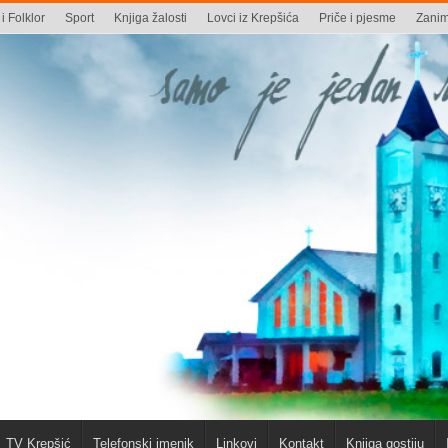
i Folklor
Sport
Knjiga žalosti
Lovci iz Krepšića
Priče i pjesme
Zaniml
TV Krepšić
Telefonski imenik
Linkovi
Kontakt
Knjiga gostiju