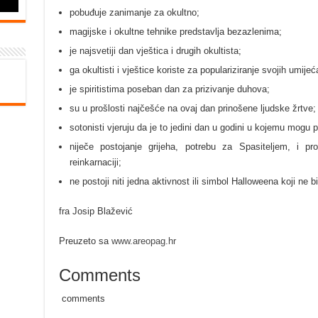
pobuđuje zanimanje za okultno;
magijske i okultne tehnike predstavlja bezazlenima;
je najsvetiji dan vještica i drugih okultista;
ga okultisti i vještice koriste za populariziranje svojih umijeć
je spiritistima poseban dan za prizivanje duhova;
su u prošlosti najčešće na ovaj dan prinošene ljudske žrtve;
sotonisti vjeruju da je to jedini dan u godini u kojemu mogu p
niječe postojanje grijeha, potrebu za Spasiteljem, i 
reinkarnaciji;
ne postoji niti jedna aktivnost ili simbol Halloweena koji ne
fra Josip Blažević
Preuzeto sa
www.areopag.hr
Comments
comments