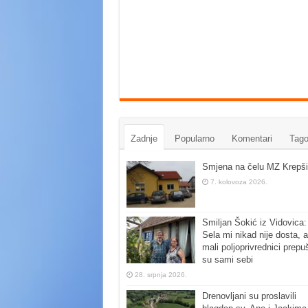
Zadnje
Popularno
Komentari
Tago
Smjena na čelu MZ Krepši
7. kolovoza 2026.
Smiljan Šokić iz Vidovica:
Sela mi nikad nije dosta, a
mali poljoprivrednici prepu
su sami sebi
28. srpnja 2026.
Drenovljani su proslavili