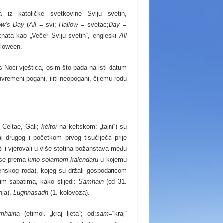
 iz katoličke svetkovine Sviju svetih,
low’s Day
(
All
= svi;
Hallow
= svetac;
Day
=
oznata kao „Večer Sviju svetih“, engleski
All
lloween.
s Noći vještica, osim što pada na isti datum
uvremeni pogani, iliti neopogani, čijemu rodu
. Celtae, Gali;
kéltoi
na keltskom: „tajni“) su
j drugog i početkom prvog tisućljeća prije
ti i vjerovali u više stotina božanstava među
u se prema
luno-solarnom kalendaru
u kojemu
enskog roda), kojeg su držali gospodaricom
njim sabatima, kako slijedi:
Samhain
(od 31.
nja),
Lughnasadh
(1. kolovoza).
mhaina
(etimol. „kraj ljeta“; od:
sam=
“kraj“