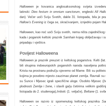
Halloween
je kovanica anglosaksonskog svijeta izvedena
latinski:
Dies festum in omnium sanctorum
, engleski
All Hal
dan). Večer uoči Sviju Svetih, dakle 31. listopada, bila je p
Hallow’s Evening
iz čega se, skraćivanjem, iznjedrio pojam Ha
Halloween, kao noć uoči Sviju svetih, nema ništa zajedničkog 
kada i poganski keltski praznik
Samhain
kojeg obilježavaju i s
pripadaju i vještice.
Povijest Halloweena
Halloween je praznik preuzet iz keltskog poganstva. Kelti (lat
bili skupina indoeuropskih poganskih naroda naseljena potkra
Krista na prostranu području sjeverno od Marne. Bili su politeis
kojima je posebno mjesto zauzimao planet zemlja. Ravnali s
su Sunce i Mjesec igrali specifične uloge. Osobito Mjesec (ž
plodnosti Zemlje i žene, i slavili ga/ju četirima velikim godiš
listopada do 2. studenoga),
Imbolc
(1. veljače),
Beltane
(1. svib
Halloween se razvio iz spomenutog keltskog praznika
Sa