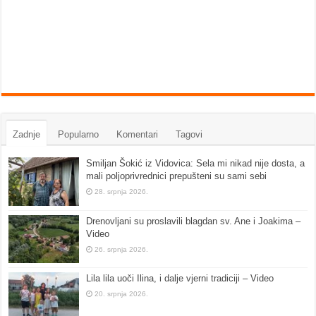
Zadnje
Popularno
Komentari
Tagovi
Smiljan Šokić iz Vidovica: Sela mi nikad nije dosta, a
mali poljoprivrednici prepušteni su sami sebi
28. srpnja 2026.
Drenovljani su proslavili blagdan sv. Ane i Joakima –
Video
26. srpnja 2026.
Lila lila uoči Ilina, i dalje vjerni tradiciji – Video
20. srpnja 2026.