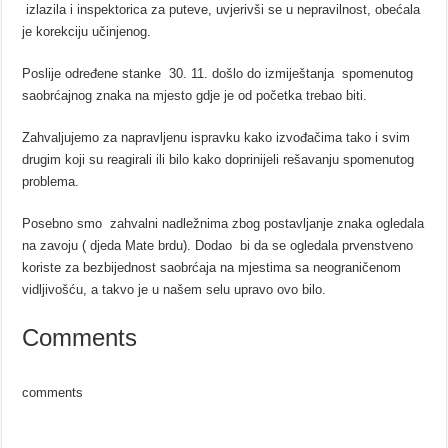
izlazila i inspektorica za puteve, uvjerivši se u nepravilnost, obećala
je korekciju učinjenog.
Poslije određene stanke 30. 11. došlo do izmiještanja spomenutog
saobrćajnog znaka na mjesto gdje je od početka trebao biti.
Zahvaljujemo za napravljenu ispravku kako izvođačima tako i svim
drugim koji su reagirali ili bilo kako doprinijeli rešavanju spomenutog
problema.
Posebno smo zahvalni nadležnima zbog postavljanje znaka ogledala
na zavoju ( djeda Mate brdu). Dodao bi da se ogledala prvenstveno
koriste za bezbijednost saobrćaja na mjestima sa neograničenom
vidljivošću, a takvo je u našem selu upravo ovo bilo.
Comments
comments