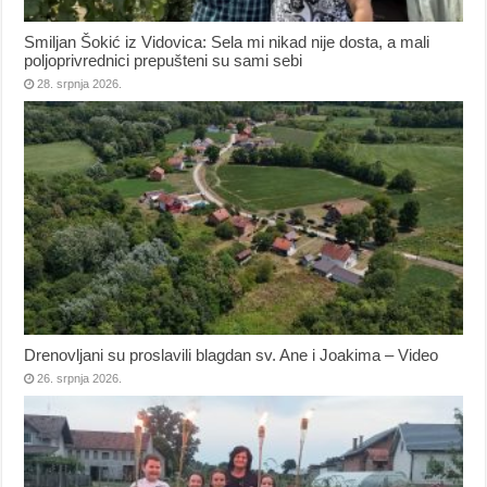
Smiljan Šokić iz Vidovica: Sela mi nikad nije dosta, a mali
poljoprivrednici prepušteni su sami sebi
28. srpnja 2026.
Drenovljani su proslavili blagdan sv. Ane i Joakima – Video
26. srpnja 2026.