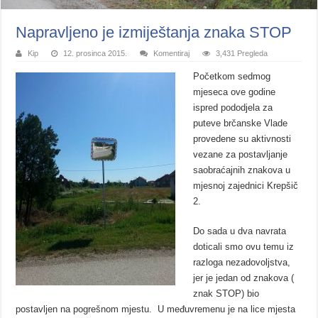
Napravljeno je izmiještanja znaka STOP
Kip
12. prosinca 2015.
Komentiraj
3,431 Pregleda
Početkom sedmog
mjeseca ove godine
ispred pododjela za
puteve brčanske Vlade
provedene su aktivnosti
vezane za postavljanje
saobraćajnih znakova u
mjesnoj zajednici Krepšič
2.
Do sada u dva navrata
doticali smo ovu temu iz
razloga nezadovoljstva,
jer je jedan od znakova (
znak STOP) bio
postavljen na pogrešnom mjestu. U međuvremenu je na lice mjesta