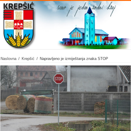
Naslovna
/
Krepšić
/
Napravljeno je izmiještanja znaka STOP