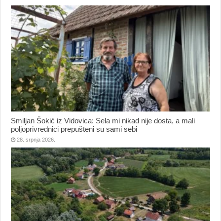
Smiljan Šokić iz Vidovica: Sela mi nikad nije dosta, a mali
poljoprivrednici prepušteni su sami sebi
28. srpnja 2026.