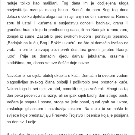
raduje toliko kao mališani. Tog dana im je dodijeljena uloga
navjestitelja rođenja malog Isusa. Budući da nam Bog tog dana
dolazi u obliku djeteta uloga naših najmanjih se čini savršena. Rano u
zoru bi ustali i kućama u susjedstvu donosili badnjak, granu ili
grančicu hrasta koju bi predhodnog dana, ili na Badnjak u ranu zoru,
donijeli iz šume. Zastali bi pred svakom kućom i ponavljali pjesmicu
„Badnjak na kuću, Bog i Božić u kuću“, na što bi domačin izašao na
vrata, a oni bi u svojoj ulozi prvih čestitara govorili „sretno Badnje
jutro“. Prije su domačini djecu darivali jabukama, orasima i
slatkišima, no, danas se sve češće daje novac.
Navečer bi se cijela obitelj okupila u kući. Domaćin bi svetom vodom
blagoslivljao svakog člana obitelji i poškropio sve prostorije kuće.
Nakon toga bi svi sjeli za stol, pomolili se, pa večerali. Mnogi na taj
dan peku pečenicu na ražnju ali se ipak cijeli badnji dan strogo posti.
Večera je bogata i posna, stoga se jede posni, gusti grah sa lukom,
zaslađuje gibanicom i nazdravlja rakijom. Na stolu bi se našle tri
svijeće koje predstavljaju Presveto Trojstvo i pšenica koja je posijana
na dan sv. Lucije.
Badnji dan bi se završio misom polnoćkom, a s njom počelo veselje