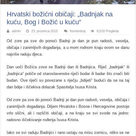
Hrvatski božićni običaji: „Badnjak na
kuću, Bog i Božić u kuću“
admin
23. prosinca 2015.
Komentiraj
9,018 Pregleda
Od zore pa sve do ponoći Badnji je dan je pun radosti, veselja,
običaja i zanimljivih događanja, a u mom rodnom kraju ovom se danu
najviše raduju djeca.
Dan uoči Božića zove se Badnji dan ili Badnjica. Riječ „badnjak“ ili
„badnjica“ potiče od staroslavenske riječi bodar ili badar što znači biti
budan. Ove riječi su povezane s riječju „bdijeti“ budući da se na taj
dan bdije i iščekiva dolazak Spasitelja Isusa Krista.
Od zore pa sve do ponoći Badnji je dan pun radosti, veselja, običaja i
zanimljivih događanja. Diljem Hrvatske i Bosne i Hercegovine postoje
vrlo slični, ali i različiti običaji, a na kraju se svi svode na jedno:
radosno iščekivanje rođenja Isusa Krista.
Iako se svi raduju Badnjici i rano ustaju na misu zornicu, nitko se ne