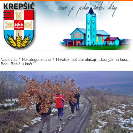
Naslovna
/
Nekategorizirano
/
Hrvatski božićni običaji: „Badnjak na kuću,
Bog i Božić u kuću“