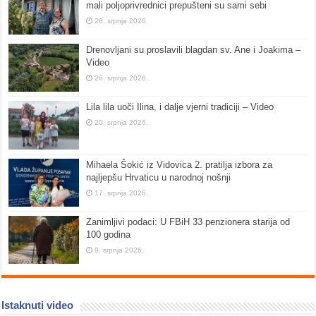
mali poljoprivrednici prepušteni su sami sebi
28. srpnja 2026.
Drenovljani su proslavili blagdan sv. Ane i Joakima –
Video
26. srpnja 2026.
Lila lila uoči Ilina, i dalje vjerni tradiciji – Video
20. srpnja 2026.
Mihaela Šokić iz Vidovica 2. pratilja izbora za
najljepšu Hrvaticu u narodnoj nošnji
17. srpnja 2026.
Zanimljivi podaci: U FBiH 33 penzionera starija od
100 godina
9. srpnja 2026.
Istaknuti video