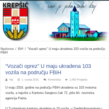
Naslovna
/
BiH
/
“Vozači oprez” U maju ukradena 103 vozila na području
FBiH
“Vozači oprez” U maju ukradena 103
vozila na području FBiH
Kip
1. srpnja 2016.
Komentiraj
2,455 Pregleda
U maju 2016. godine na području FBiH ukradena su 103 motorna
vozila, a najviše u Kantonu Sarajevo čak 72, piše bh. novinska
agencija Patria.
U Tuzlanskom kantonu ukradeno je 10 vozila, u Srednjobosanskom i