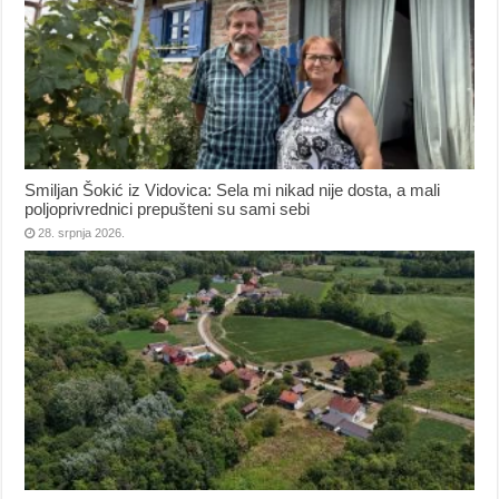
Smiljan Šokić iz Vidovica: Sela mi nikad nije dosta, a mali
poljoprivrednici prepušteni su sami sebi
28. srpnja 2026.