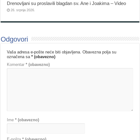
Drenovljani su proslavili blagdan sv. Ane i Joakima – Video
26. srpnja 2026.
Odgovori
Vaša adresa e-pošte neće biti objavljena.
Obavezna polja su
označena sa
* (obavezno)
Komentar
* (obavezno)
Ime
* (obavezno)
E-pošta
* (obavezno)