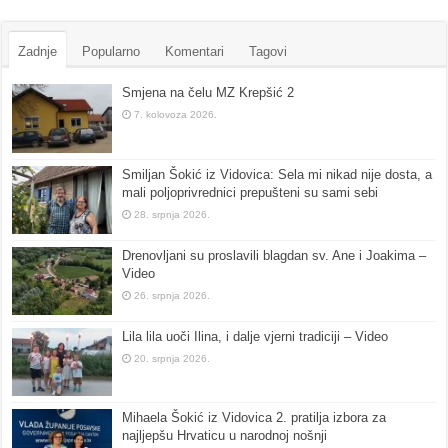
Zadnje
Popularno
Komentari
Tagovi
Smjena na čelu MZ Krepšić 2
7. kolovoza 2026.
Smiljan Šokić iz Vidovica: Sela mi nikad nije dosta, a
mali poljoprivrednici prepušteni su sami sebi
28. srpnja 2026.
Drenovljani su proslavili blagdan sv. Ane i Joakima –
Video
26. srpnja 2026.
Lila lila uoči Ilina, i dalje vjerni tradiciji – Video
20. srpnja 2026.
Mihaela Šokić iz Vidovica 2. pratilja izbora za
najljepšu Hrvaticu u narodnoj nošnji