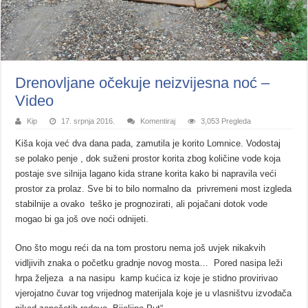
Drenovljane očekuje neizvijesna noć –
Video
Kip
17. srpnja 2016.
Komentiraj
3,053 Pregleda
Kiša koja već dva dana pada, zamutila je korito Lomnice. Vodostaj
se polako penje , dok suženi prostor korita zbog količine vode koja
postaje sve silnija lagano kida strane korita kako bi napravila veći
prostor za prolaz. Sve bi to bilo normalno da privremeni most izgleda
stabilnije a ovako teško je prognozirati, ali pojačani dotok vode
mogao bi ga još ove noći odnijeti.
Ono što mogu reći da na tom prostoru nema još uvjek nikakvih
vidljivih znaka o početku gradnje novog mosta… Pored nasipa leži
hrpa željeza a na nasipu kamp kućica iz koje je stidno provirivao
vjerojatno čuvar tog vrijednog materijala koje je u vlasništvu izvođača