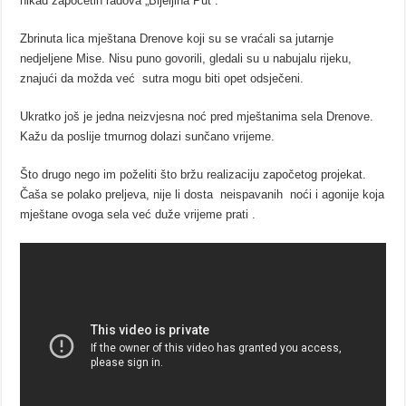
nikad započetih radova „Bijeljina Put“.
Zbrinuta lica mještana Drenove koji su se vraćali sa jutarnje
nedjeljene Mise. Nisu puno govorili, gledali su u nabujalu rijeku,
znajući da možda već sutra mogu biti opet odsječeni.
Ukratko još je jedna neizvjesna noć pred mještanima sela Drenove.
Kažu da poslije tmurnog dolazi sunčano vrijeme.
Što drugo nego im poželiti što bržu realizaciju započetog projekat.
Čaša se polako preljeva, nije li dosta neispavanih noći i agonije koja
mještane ovoga sela već duže vrijeme prati .