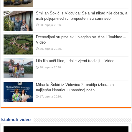
Smiljan Šokić iz Vidovica: Sela mi nikad nije dosta, a
mali poljoprivrednici prepušteni su sami sebi
28. srpnja 2026.
Drenovljani su proslavili blagdan sv. Ane i Joakima –
Video
26. srpnja 2026.
Lila lila uoči Ilina, i dalje vjerni tradiciji – Video
20. srpnja 2026.
Mihaela Šokić iz Vidovica 2. pratilja izbora za
najljepšu Hrvaticu u narodnoj nošnji
17. srpnja 2026.
Istaknuti video