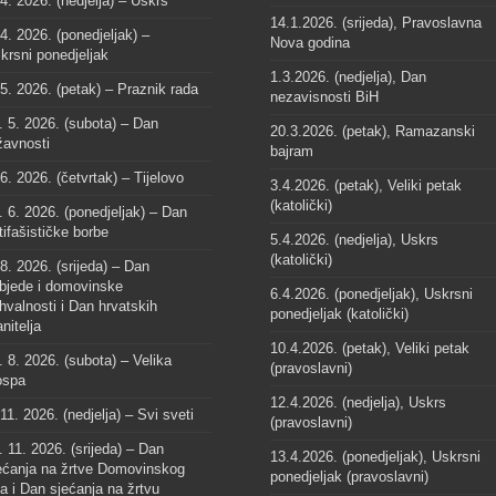
 4. 2026. (nedjelja) – Uskrs
14.1.2026. (srijeda), Pravoslavna
 4. 2026. (ponedjeljak) –
Nova godina
krsni ponedjeljak
1.3.2026. (nedjelja), Dan
 5. 2026. (petak) – Praznik rada
nezavisnosti BiH
. 5. 2026. (subota) – Dan
20.3.2026. (petak), Ramazanski
žavnosti
bajram
 6. 2026. (četvrtak) – Tijelovo
3.4.2026. (petak), Veliki petak
(katolički)
. 6. 2026. (ponedjeljak) – Dan
tifašističke borbe
5.4.2026. (nedjelja), Uskrs
(katolički)
 8. 2026. (srijeda) – Dan
bjede i domovinske
6.4.2026. (ponedjeljak), Uskrsni
hvalnosti i Dan hrvatskih
ponedjeljak (katolički)
anitelja
10.4.2026. (petak), Veliki petak
. 8. 2026. (subota) – Velika
(pravoslavni)
spa
12.4.2026. (nedjelja), Uskrs
 11. 2026. (nedjelja) – Svi sveti
(pravoslavni)
. 11. 2026. (srijeda) – Dan
13.4.2026. (ponedjeljak), Uskrsni
ećanja na žrtve Domovinskog
ponedjeljak (pravoslavni)
ta i Dan sjećanja na žrtvu