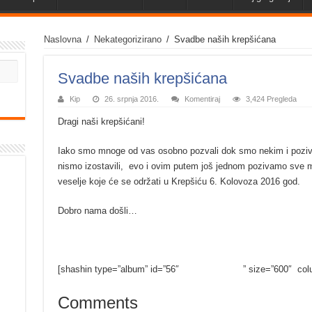
Naslovna
/
Nekategorizirano
/
Svadbe naših krepšićana
Svadbe naših krepšićana
Kip
26. srpnja 2016.
Komentiraj
3,424 Pregleda
Dragi naši krepšićani!
Iako smo mnoge od vas osobno pozvali dok smo nekim i pozivn
nismo izostavili, evo i ovim putem još jednom pozivamo sve
veselje koje će se održati u Krepšiću 6. Kolovoza 2016 god.
Dobro nama došli…
[shashin type=”album” id=”56″ ” size=”600″ colu
Comments