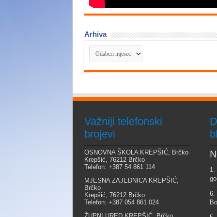
Arhiva
Arhiva
Važniji telefonski
D
brojevi
b
OSNOVNA ŠKOLA KREPŠIĆ, Brčko
N
Krepšić, 76212 Brčko
Telefon: +387 54 861 114
1.
go
MJESNA ZAJEDNICA KREPŠIĆ,
Brčko
6.
Krepšić, 76212 Brčko
Telefon: +387 054 861 024
Bo
ŽUPNI URED KREPŠIĆ, Brčko