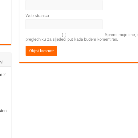
Web-stranica
Spremi moje ime, e
pregledniku za sljedeći put kada budem komentirao.
vi
ć 2
šteni