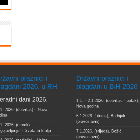
ržavni praznici i
Državni praznici i
lagdani 2026. u RH
blagdani u BiH 2026
eradni dani 2026.
1.1. – 2.1.2026. (četvrtak – petak),
Nova godina
 1. 2026. (četvrtak) –
Nova
dina
6.1.2026. (utorak), Badnjak
(pravoslavni)
 1. 2026. (utorak) –
gojavljenje ili Sveta tri kralja
7.1.2026. (srijeda), Božić
(pravoslavni)