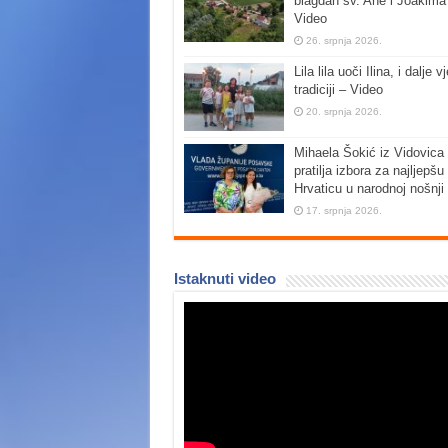
blagdan sv. Ane i Joakima
Video
26. srpnja 2026.
Lila lila uoči Ilina, i dalje vj
tradiciji – Video
20. srpnja 2026.
Mihaela Šokić iz Vidovica 
pratilja izbora za najljepšu
Hrvaticu u narodnoj nošnji
17. srpnja 2026.
Istaknuti video