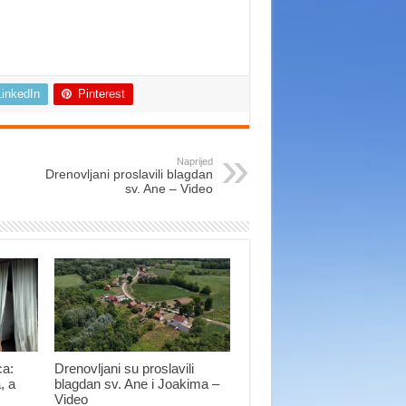
LinkedIn
Pinterest
Naprijed
Drenovljani proslavili blagdan
sv. Ane – Video
ca:
Drenovljani su proslavili
, a
blagdan sv. Ane i Joakima –
Video