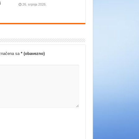
i
26. srpnja 2026.
označena sa
* (obavezno)