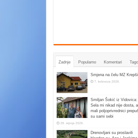
Zadnje
Popularno
Komentari
Tago
Smjena na čelu MZ Krepši
7. kolovoza 2026.
Smiljan Šokić iz Vidovica:
Sela mi nikad nije dosta, a
mali poljoprivrednici prepu
su sami sebi
28. srpnja 2026.
Drenovljani su proslavili