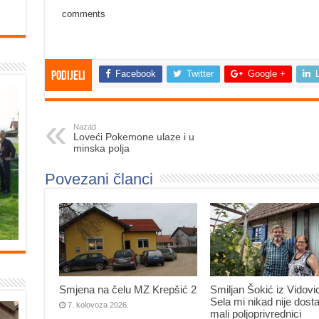
comments
Facebook
Twitter
Google +
Podijeli
Nazad
Loveći Pokemone ulaze i u
minska polja
Povezani članci
Smjena na čelu MZ Krepšić 2
Smiljan Šokić iz Vidovi
Sela mi nikad nije dosta
7. kolovoza 2026.
mali poljoprivrednici