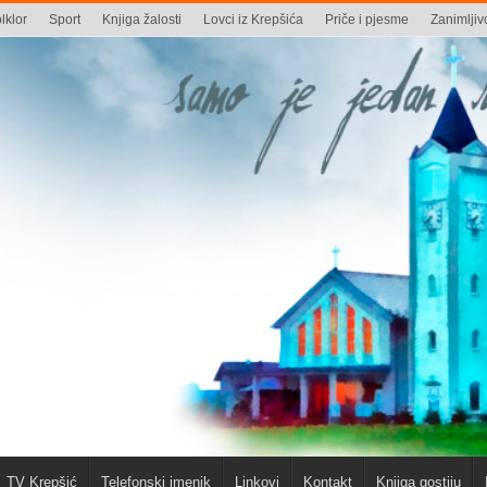
lklor
Sport
Knjiga žalosti
Lovci iz Krepšića
Priče i pjesme
Zanimljivo
TV Krepšić
Telefonski imenik
Linkovi
Kontakt
Knjiga gostiju