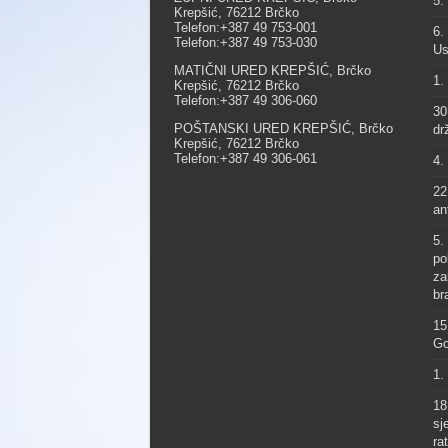
5.
Krepšić, 76212 Brčko
Telefon:+387 49 753-001
6.
Telefon:+387 49 753-030
Us
MATIČNI URED KREPŠIĆ, Brčko
1.
Krepšić, 76212 Brčko
Telefon:+387 49 306-060
30
POŠTANSKI URED KREPŠIĆ, Brčko
dr
Krepšić, 76212 Brčko
Telefon:+387 49 306-061
4.
22
an
5.
po
za
br
15
Go
1.
18
sj
ra