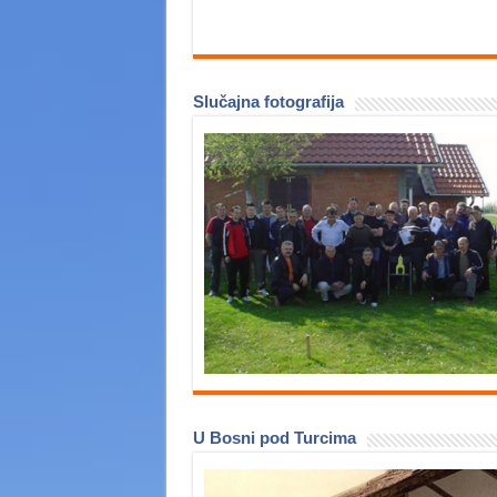
Slučajna fotografija
U Bosni pod Turcima