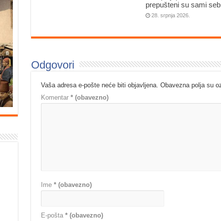
prepušteni su sami seb
28. srpnja 2026.
Odgovori
Vaša adresa e-pošte neće biti objavljena.
Obavezna polja su 
Komentar
* (obavezno)
Ime
* (obavezno)
E-pošta
* (obavezno)