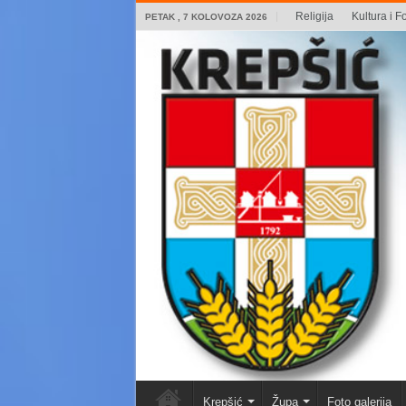
Religija
Kultura i Fo
PETAK , 7 KOLOVOZA 2026
Krepšić
Župa
Foto galerija