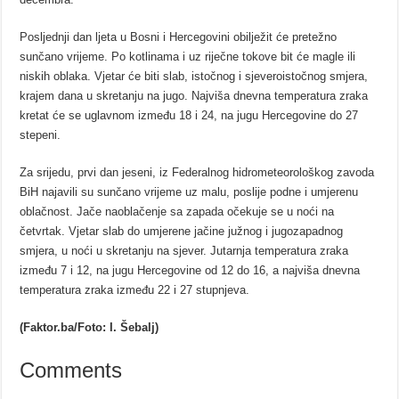
Posljednji dan ljeta u Bosni i Hercegovini obilježit će pretežno
sunčano vrijeme. Po kotlinama i uz riječne tokove bit će magle ili
niskih oblaka. Vjetar će biti slab, istočnog i sjeveroistočnog smjera,
krajem dana u skretanju na jugo. Najviša dnevna temperatura zraka
kretat će se uglavnom između 18 i 24, na jugu Hercegovine do 27
stepeni.
Za srijedu, prvi dan jeseni, iz Federalnog hidrometeorološkog zavoda
BiH najavili su sunčano vrijeme uz malu, poslije podne i umjerenu
oblačnost. Jače naoblačenje sa zapada očekuje se u noći na
četvrtak. Vjetar slab do umjerene jačine južnog i jugozapadnog
smjera, u noći u skretanju na sjever. Jutarnja temperatura zraka
između 7 i 12, na jugu Hercegovine od 12 do 16, a najviša dnevna
temperatura zraka između 22 i 27 stupnjeva.
(Faktor.ba/Foto: I. Šebalj)
Comments