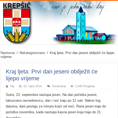
Naslovna
/
Nekategorizirano
/
Kraj ljeta: Prvi dan jeseni obilježit će lijepo
vrijeme
Kraj ljeta: Prvi dan jeseni obilježit će
lijepo vrijeme
Kip
22. rujna 2016.
Komentiraj
2,445 Pregleda
Sutra, 23. septembra nastupa jesen. Na dan početka jeseni,
takozvanu ravnodnevicu, dan i noć traju po 12 sati. Nakon tog
datuma, dani postaju za minutu kraći od noći. Rana jesen traje do
početka novembra, kada nastupa kasna jesen koja traje do 21.
decembra.