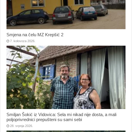
Smjena na čelu MZ Krepšić 2
7. kolovoza 2026.
Smiljan Šokić iz Vidovica: Sela mi nikad nije dosta, a mali
poljoprivrednici prepušteni su sami sebi
28. srpnja 2026.