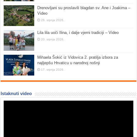
Drenovljani su proslavili blagdan sv. Ane i Joakima –
Video
26. srpnja 2026.
Lila lila uoči Ilina, i dalje vjerni tradiciji – Video
20. srpnja 2026.
Mihaela Šokić iz Vidovica 2. pratilja izbora za
najljepšu Hrvaticu u narodnoj nošnji
17. srpnja 2026.
Istaknuti video