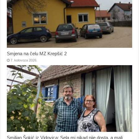
Smjena na čelu MZ Krepšić 2
7. kolovoza 2026.
Smiljan Šokić iz Vidovica: Sela mi nikad nije dosta, a mali