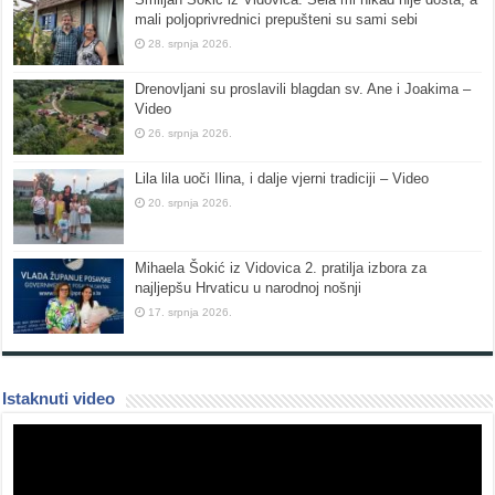
mali poljoprivrednici prepušteni su sami sebi
28. srpnja 2026.
Drenovljani su proslavili blagdan sv. Ane i Joakima –
Video
26. srpnja 2026.
Lila lila uoči Ilina, i dalje vjerni tradiciji – Video
20. srpnja 2026.
Mihaela Šokić iz Vidovica 2. pratilja izbora za
najljepšu Hrvaticu u narodnoj nošnji
17. srpnja 2026.
Istaknuti video