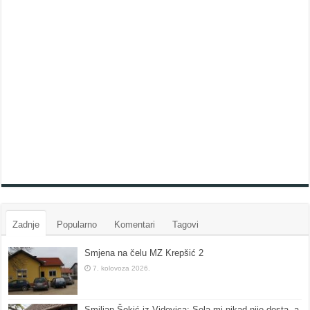
Zadnje
Popularno
Komentari
Tagovi
Smjena na čelu MZ Krepšić 2
7. kolovoza 2026.
Smiljan Šokić iz Vidovica: Sela mi nikad nije dosta, a