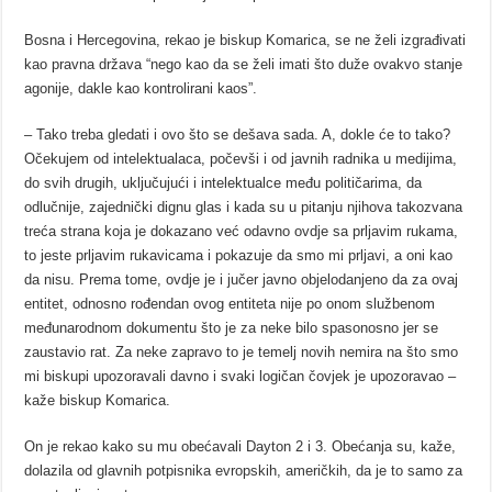
Bosna i Hercegovina, rekao je biskup Komarica, se ne želi izgrađivati
kao pravna država “nego kao da se želi imati što duže ovakvo stanje
agonije, dakle kao kontrolirani kaos”.
– Tako treba gledati i ovo što se dešava sada. A, dokle će to tako?
Očekujem od intelektualaca, počevši i od javnih radnika u medijima,
do svih drugih, uključujući i intelektualce među političarima, da
odlučnije, zajednički dignu glas i kada su u pitanju njihova takozvana
treća strana koja je dokazano već odavno ovdje sa prljavim rukama,
to jeste prljavim rukavicama i pokazuje da smo mi prljavi, a oni kao
da nisu. Prema tome, ovdje je i jučer javno objelodanjeno da za ovaj
entitet, odnosno rođendan ovog entiteta nije po onom službenom
međunarodnom dokumentu što je za neke bilo spasonosno jer se
zaustavio rat. Za neke zapravo to je temelj novih nemira na što smo
mi biskupi upozoravali davno i svaki logičan čovjek je upozoravao –
kaže biskup Komarica.
On je rekao kako su mu obećavali Dayton 2 i 3. Obećanja su, kaže,
dolazila od glavnih potpisnika evropskih, američkih, da je to samo za