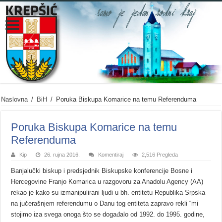
Naslovna
/
BiH
/
Poruka Biskupa Komarice na temu Referenduma
Poruka Biskupa Komarice na temu
Referenduma
Kip
26. rujna 2016.
Komentiraj
2,516 Pregleda
Banjalučki biskup i predsjednik Biskupske konferencije Bosne i
Hercegovine Franjo Komarica u razgovoru za Anadolu Agency (AA)
rekao je kako su izmanipulirani ljudi u bh. entitetu Republika Srpska
na jučerašnjem referendumu o Danu tog entiteta zapravo rekli “mi
stojimo iza svega onoga što se događalo od 1992. do 1995. godine,