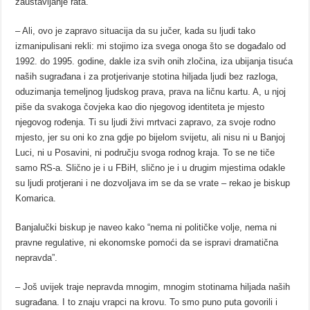
zaustavljanje rata.
– Ali, ovo je zapravo situacija da su jučer, kada su ljudi tako
izmanipulisani rekli: mi stojimo iza svega onoga što se događalo od
1992. do 1995. godine, dakle iza svih onih zločina, iza ubijanja tisuća
naših sugrađana i za protjerivanje stotina hiljada ljudi bez razloga,
oduzimanja temeljnog ljudskog prava, prava na ličnu kartu. A, u njoj
piše da svakoga čovjeka kao dio njegovog identiteta je mjesto
njegovog rođenja. Ti su ljudi živi mrtvaci zapravo, za svoje rodno
mjesto, jer su oni ko zna gdje po bijelom svijetu, ali nisu ni u Banjoj
Luci, ni u Posavini, ni području svoga rodnog kraja. To se ne tiče
samo RS-a. Slično je i u FBiH, slično je i u drugim mjestima odakle
su ljudi protjerani i ne dozvoljava im se da se vrate – rekao je biskup
Komarica.
Banjalučki biskup je naveo kako “nema ni političke volje, nema ni
pravne regulative, ni ekonomske pomoći da se ispravi dramatična
nepravda”.
– Još uvijek traje nepravda mnogim, mnogim stotinama hiljada naših
sugrađana. I to znaju vrapci na krovu. To smo puno puta govorili i