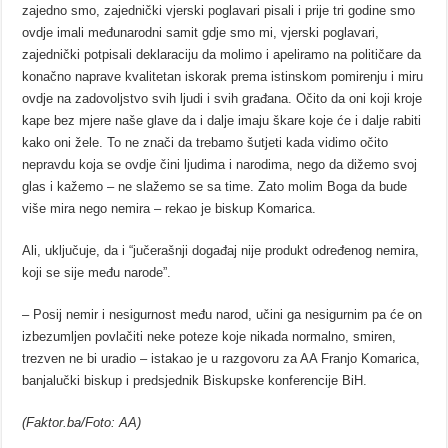
zajedno smo, zajednički vjerski poglavari pisali i prije tri godine smo
ovdje imali međunarodni samit gdje smo mi, vjerski poglavari,
zajednički potpisali deklaraciju da molimo i apeliramo na političare da
konačno naprave kvalitetan iskorak prema istinskom pomirenju i miru
ovdje na zadovoljstvo svih ljudi i svih građana. Očito da oni koji kroje
kape bez mjere naše glave da i dalje imaju škare koje će i dalje rabiti
kako oni žele. To ne znači da trebamo šutjeti kada vidimo očito
nepravdu koja se ovdje čini ljudima i narodima, nego da dižemo svoj
glas i kažemo – ne slažemo se sa time. Zato molim Boga da bude
više mira nego nemira – rekao je biskup Komarica.
Ali, uključuje, da i “jučerašnji događaj nije produkt određenog nemira,
koji se sije među narode”.
– Posij nemir i nesigurnost među narod, učini ga nesigurnim pa će on
izbezumljen povlačiti neke poteze koje nikada normalno, smiren,
trezven ne bi uradio – istakao je u razgovoru za AA Franjo Komarica,
banjalučki biskup i predsjednik Biskupske konferencije BiH.
(Faktor.ba/Foto: AA)