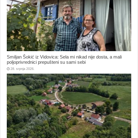
Smiljan Šokić iz Vidovica: Sela mi nikad nije dosta, a mali
poljoprivrednici prepušteni su sami sebi
28. srpnja 2026.