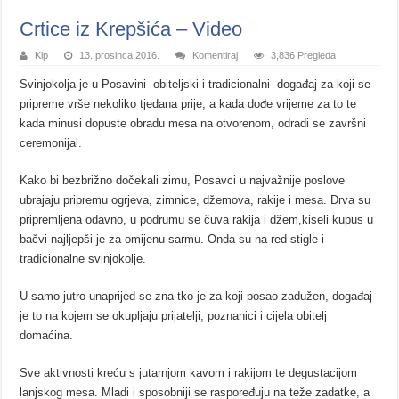
Crtice iz Krepšića – Video
Kip
13. prosinca 2016.
Komentiraj
3,836 Pregleda
Svinjokolja je u Posavini obiteljski i tradicionalni događaj za koji se
pripreme vrše nekoliko tjedana prije, a kada dođe vrijeme za to te
kada minusi dopuste obradu mesa na otvorenom, odradi se završni
ceremonijal.
Kako bi bezbrižno dočekali zimu, Posavci u najvažnije poslove
ubrajaju pripremu ogrjeva, zimnice, džemova, rakije i mesa. Drva su
pripremljena odavno, u podrumu se čuva rakija i džem,kiseli kupus u
bačvi najljepši je za omijenu sarmu. Onda su na red stigle i
tradicionalne svinjokolje.
U samo jutro unaprijed se zna tko je za koji posao zadužen, događaj
je to na kojem se okupljaju prijatelji, poznanici i cijela obitelj
domaćina.
Sve aktivnosti kreću s jutarnjom kavom i rakijom te degustacijom
lanjskog mesa. Mladi i sposobniji se raspoređuju na teže zadatke, a