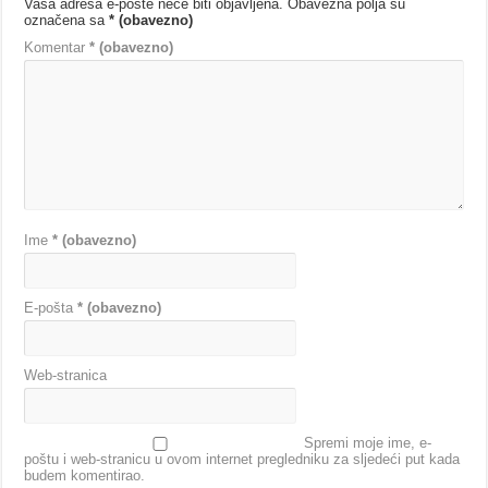
Vaša adresa e-pošte neće biti objavljena.
Obavezna polja su
označena sa
* (obavezno)
Komentar
* (obavezno)
Ime
* (obavezno)
E-pošta
* (obavezno)
Web-stranica
Spremi moje ime, e-
poštu i web-stranicu u ovom internet pregledniku za sljedeći put kada
budem komentirao.