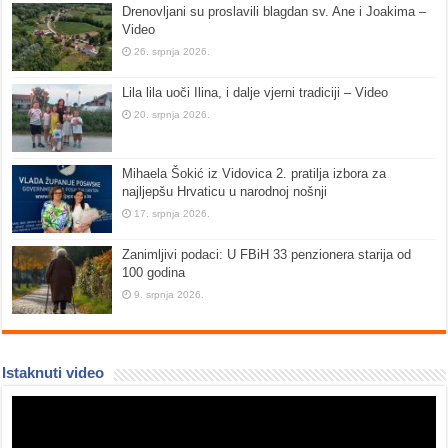
Drenovljani su proslavili blagdan sv. Ane i Joakima –
Video
26. srpnja 2026.
Lila lila uoči Ilina, i dalje vjerni tradiciji – Video
20. srpnja 2026.
Mihaela Šokić iz Vidovica 2. pratilja izbora za
najljepšu Hrvaticu u narodnoj nošnji
17. srpnja 2026.
Zanimljivi podaci: U FBiH 33 penzionera starija od
100 godina
9. srpnja 2026.
Istaknuti video