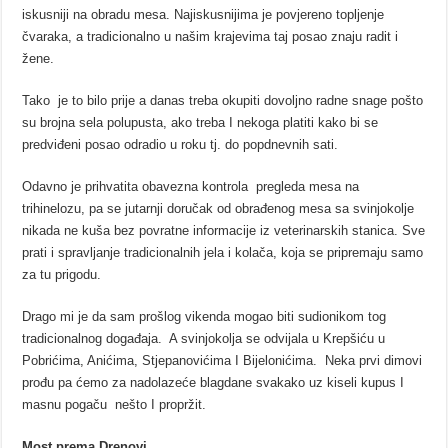
iskusniji na obradu mesa. Najiskusnijima je povjereno topljenje
čvaraka, a tradicionalno u našim krajevima taj posao znaju radit i
žene.
Tako je to bilo prije a danas treba okupiti dovoljno radne snage pošto
su brojna sela polupusta, ako treba I nekoga platiti kako bi se
predviđeni posao odradio u roku tj. do popdnevnih sati.
Odavno je prihvatita obavezna kontrola pregleda mesa na
trihinelozu, pa se jutarnji doručak od obrađenog mesa sa svinjokolje
nikada ne kuša bez povratne informacije iz veterinarskih stanica. Sve
prati i spravljanje tradicionalnih jela i kolača, koja se pripremaju samo
za tu prigodu.
Drago mi je da sam prošlog vikenda mogao biti sudionikom tog
tradicionalnog događaja. A svinjokolja se odvijala u Krepšiću u
Pobrićima, Anićima, Stjepanovićima I Bijelonićima. Neka prvi dimovi
prođu pa ćemo za nadolazeće blagdane svakako uz kiseli kupus I
masnu pogaču nešto I propržit.
Most prema Drenovi