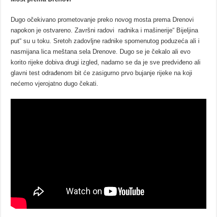
Dugo očekivano prometovanje preko novog mosta prema Drenovi
napokon je ostvareno. Završni radovi radnika i mašinerije“ Bijeljina
put“ su u toku. Sretoh zadovljne radnike spomenutog poduzeća ali i
nasmijana lica meštana sela Drenove. Dugo se je čekalo ali evo
korito rijeke dobiva drugi izgled, nadamo se da je sve predviđeno ali
glavni test odrađenom bit će zasigurno prvo bujanje rijeke na koji
nećemo vjerojatno dugo čekati.