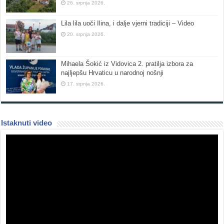
26. srpnja 2026.
Lila lila uoči Ilina, i dalje vjerni tradiciji – Video
20. srpnja 2026.
Mihaela Šokić iz Vidovica 2. pratilja izbora za
najljepšu Hrvaticu u narodnoj nošnji
17. srpnja 2026.
Istaknuti video