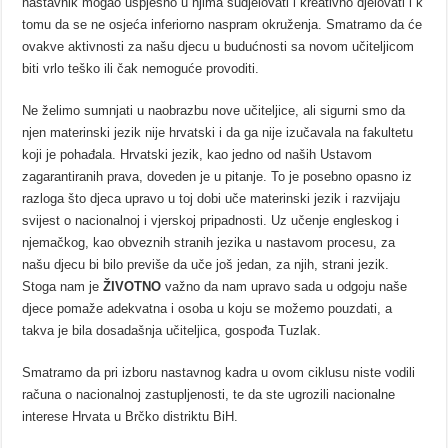
nastavnik mogao uspješno u njima sudjelovati i kreativno djelovati i k
tomu da se ne osjeća inferiorno naspram okruženja. Smatramo da će
ovakve aktivnosti za našu djecu u budućnosti sa novom učiteljicom
biti vrlo teško ili čak nemoguće provoditi.
Ne želimo sumnjati u naobrazbu nove učiteljice, ali sigurni smo da
njen materinski jezik nije hrvatski i da ga nije izučavala na fakultetu
koji je pohađala. Hrvatski jezik, kao jedno od naših Ustavom
zagarantiranih prava, doveden je u pitanje. To je posebno opasno iz
razloga što djeca upravo u toj dobi uče materinski jezik i razvijaju
svijest o nacionalnoj i vjerskoj pripadnosti. Uz učenje engleskog i
njemačkog, kao obveznih stranih jezika u nastavom procesu, za
našu djecu bi bilo previše da uče još jedan, za njih, strani jezik.
Stoga nam je
ŽIVOTNO
važno da nam upravo sada u odgoju naše
djece pomaže adekvatna i osoba u koju se možemo pouzdati, a
takva je bila dosadašnja učiteljica, gospođa Tuzlak.
Smatramo da pri izboru nastavnog kadra u ovom ciklusu niste vodili
računa o nacionalnoj zastupljenosti, te da ste ugrozili nacionalne
interese Hrvata u Brčko distriktu BiH.