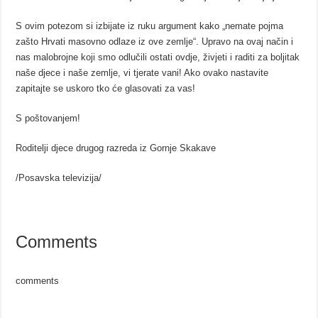
S ovim potezom si izbijate iz ruku argument kako „nemate pojma
zašto Hrvati masovno odlaze iz ove zemlje“. Upravo na ovaj način i
nas malobrojne koji smo odlučili ostati ovdje, živjeti i raditi za boljitak
naše djece i naše zemlje, vi tjerate vani! Ako ovako nastavite
zapitajte se uskoro tko će glasovati za vas!
S poštovanjem!
Roditelji djece drugog razreda iz Gornje Skakave
/Posavska televizija/
Comments
comments