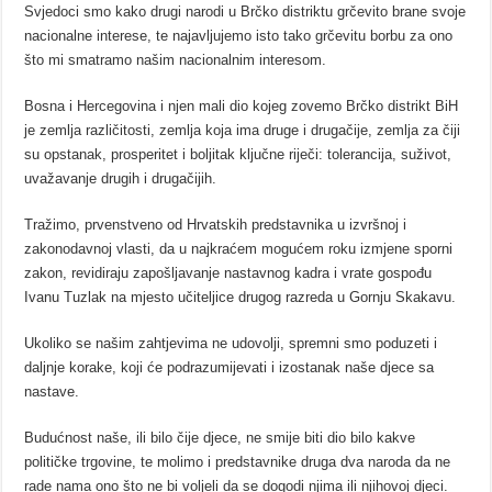
Svjedoci smo kako drugi narodi u Brčko distriktu grčevito brane svoje
nacionalne interese, te najavljujemo isto tako grčevitu borbu za ono
što mi smatramo našim nacionalnim interesom.
Bosna i Hercegovina i njen mali dio kojeg zovemo Brčko distrikt BiH
je zemlja različitosti, zemlja koja ima druge i drugačije, zemlja za čiji
su opstanak, prosperitet i boljitak ključne riječi: tolerancija, suživot,
uvažavanje drugih i drugačijih.
Tražimo, prvenstveno od Hrvatskih predstavnika u izvršnoj i
zakonodavnoj vlasti, da u najkraćem mogućem roku izmjene sporni
zakon, revidiraju zapošljavanje nastavnog kadra i vrate gospođu
Ivanu Tuzlak na mjesto učiteljice drugog razreda u Gornju Skakavu.
Ukoliko se našim zahtjevima ne udovolji, spremni smo poduzeti i
daljnje korake, koji će podrazumijevati i izostanak naše djece sa
nastave.
Budućnost naše, ili bilo čije djece, ne smije biti dio bilo kakve
političke trgovine, te molimo i predstavnike druga dva naroda da ne
rade nama ono što ne bi voljeli da se dogodi njima ili njihovoj djeci.