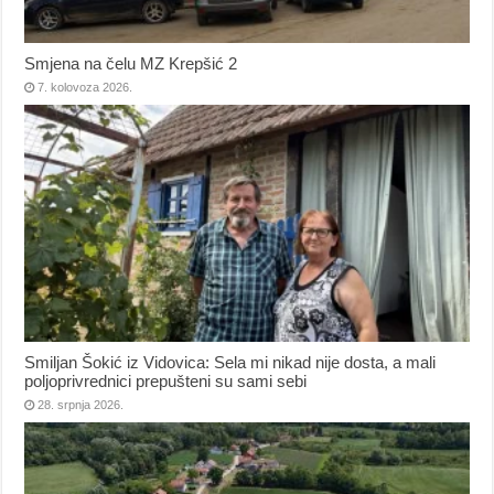
Smjena na čelu MZ Krepšić 2
7. kolovoza 2026.
Smiljan Šokić iz Vidovica: Sela mi nikad nije dosta, a mali
poljoprivrednici prepušteni su sami sebi
28. srpnja 2026.