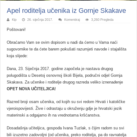
Apel roditelja učenika iz Gornje Skakave
Kip
26. siječnja 2017.
Komentiraj
3,260 Pregleda
Poštovani!
Obraćamo Vam se ovim dopisom u nadi da ćemo u Vama naći
sugovornike te da ćete barem pokušati razumjeti navode i stajališta
koja slijede:
Dana, 23. Siječnja 2017. godine započela je nastava drugog
polugodišta u Desetoj osnovnoj školi Bijela, područni odjel Gornja
Skakava. Za učenike i roditelje drugog razreda veliko iznenađenje
OPET NOVA UČITELJICA!
Razred broji osam učenika, od kojih su svi redom Hrvati i katoličke
vjeroispovijesti. Žive i odrastaju u okruženju gdje je hrvatski jezik
materinski a odgajamo ih na vrednotama kršćanstva.
Dosadašnja učiteljica, gospođa Ivana Tuzlak, s čijim radom su svi
bili izuzetno zadovoljni (od učenika, preko roditelja, pa do ravnatelja