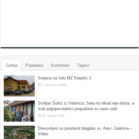
Zadnje
Popularno
Komentari
Tagovi
Smjena na čelu MZ Krepšić 2
7. kolovoza 2026.
Smiljan Šokić iz Vidovica: Sela mi nikad nije dosta, a
mali poljoprivrednici prepušteni su sami sebi
28. srpnja 2026.
Drenovljani su proslavili blagdan sv. Ane i Joakima –
Video