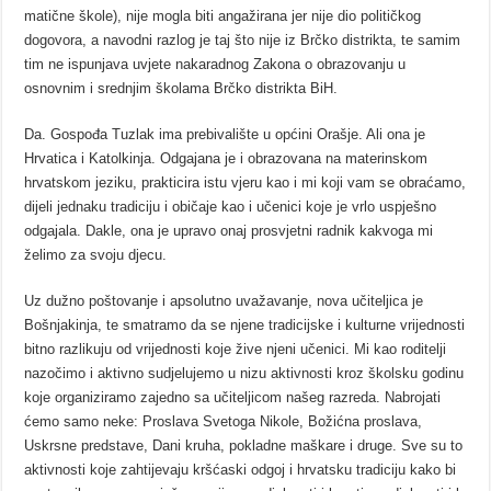
matične škole), nije mogla biti angažirana jer nije dio političkog
dogovora, a navodni razlog je taj što nije iz Brčko distrikta, te samim
tim ne ispunjava uvjete nakaradnog Zakona o obrazovanju u
osnovnim i srednjim školama Brčko distrikta BiH.
Da. Gospođa Tuzlak ima prebivalište u općini Orašje. Ali ona je
Hrvatica i Katolkinja. Odgajana je i obrazovana na materinskom
hrvatskom jeziku, prakticira istu vjeru kao i mi koji vam se obraćamo,
dijeli jednaku tradiciju i običaje kao i učenici koje je vrlo uspješno
odgajala. Dakle, ona je upravo onaj prosvjetni radnik kakvoga mi
želimo za svoju djecu.
Uz dužno poštovanje i apsolutno uvažavanje, nova učiteljica je
Bošnjakinja, te smatramo da se njene tradicijske i kulturne vrijednosti
bitno razlikuju od vrijednosti koje žive njeni učenici. Mi kao roditelji
nazočimo i aktivno sudjelujemo u nizu aktivnosti kroz školsku godinu
koje organiziramo zajedno sa učiteljicom našeg razreda. Nabrojati
ćemo samo neke: Proslava Svetoga Nikole, Božićna proslava,
Uskrsne predstave, Dani kruha, pokladne maškare i druge. Sve su to
aktivnosti koje zahtijevaju kršćaski odgoj i hrvatsku tradiciju kako bi