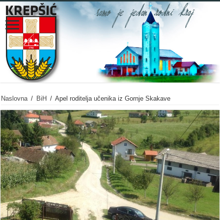
Naslovna
/
BiH
/
Apel roditelja učenika iz Gornje Skakave