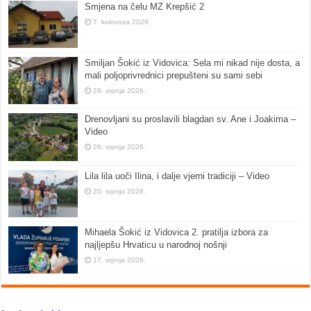
Smjena na čelu MZ Krepšić 2
7. kolovoza 2026.
Smiljan Šokić iz Vidovica: Sela mi nikad nije dosta, a
mali poljoprivrednici prepušteni su sami sebi
28. srpnja 2026.
Drenovljani su proslavili blagdan sv. Ane i Joakima –
Video
26. srpnja 2026.
Lila lila uoči Ilina, i dalje vjerni tradiciji – Video
20. srpnja 2026.
Mihaela Šokić iz Vidovica 2. pratilja izbora za
najljepšu Hrvaticu u narodnoj nošnji
17. srpnja 2026.