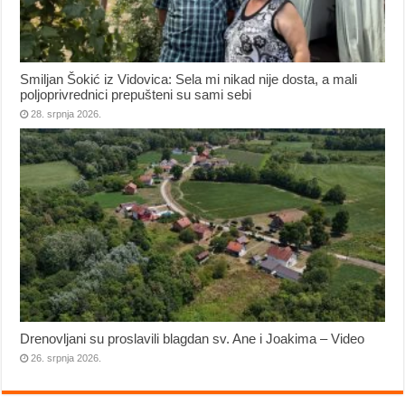
Smiljan Šokić iz Vidovica: Sela mi nikad nije dosta, a mali
poljoprivrednici prepušteni su sami sebi
28. srpnja 2026.
Drenovljani su proslavili blagdan sv. Ane i Joakima – Video
26. srpnja 2026.