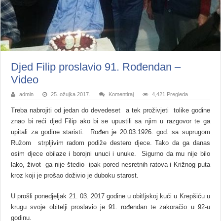
Djed Filip proslavio 91. Rođendan –
Video
admin
25. ožujka 2017.
Komentiraj
4,421 Pregleda
Treba nabrojiti od jedan do devedeset a tek proživjeti tolike godine
znao bi reći djed Filip ako bi se upustili sa njim u razgovor te ga
upitali za godine staristi. Rođen je 20.03.1926. god. sa suprugom
Ružom strpljivim radom podiže destero djece. Tako da ga danas
osim djece obilaze i borojni unuci i unuke. Sigurno da mu nije bilo
lako, život ga nije štedio ipak pored nesretnih ratova i Križnog puta
kroz koji je prošao doživio je duboku starost.
U prošli ponedjeljak 21. 03. 2017 godine u obitljskoj kući u Krepšiću u
krugu svoje obitelji proslavio je 91. rođendan te zakoračio u 92-u
godinu.