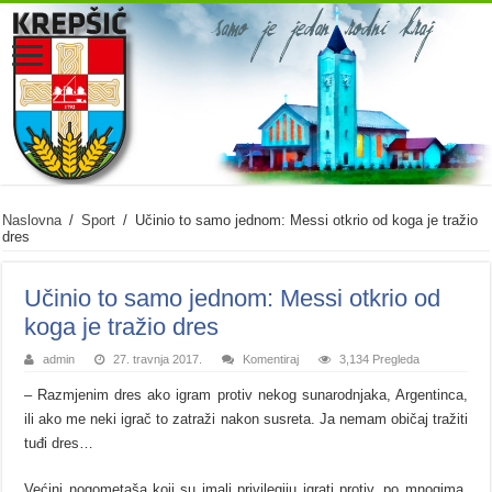
Naslovna
/
Sport
/
Učinio to samo jednom: Messi otkrio od koga je tražio
dres
Učinio to samo jednom: Messi otkrio od
koga je tražio dres
admin
27. travnja 2017.
Komentiraj
3,134 Pregleda
– Razmjenim dres ako igram protiv nekog sunarodnjaka, Argentinca,
ili ako me neki igrač to zatraži nakon susreta. Ja nemam običaj tražiti
tuđi dres…
Većini nogometaša koji su imali privilegiju igrati protiv, po mnogima,