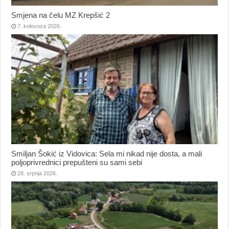
Smjena na čelu MZ Krepšić 2
7. kolovoza 2026.
Smiljan Šokić iz Vidovica: Sela mi nikad nije dosta, a mali
poljoprivrednici prepušteni su sami sebi
28. srpnja 2026.