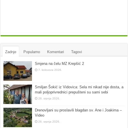
Zadnje
Popularno
Komentari
Tagovi
Smjena na čelu MZ Krepšić 2
7. kolovoza 2026.
Smiljan Šokić iz Vidovica: Sela mi nikad nije dosta, a
mali poljoprivrednici prepušteni su sami sebi
28. srpnja 2026.
Drenovljani su proslavili blagdan sv. Ane i Joakima –
Video
26. srpnja 2026.