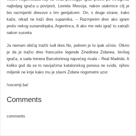
najboljeg igrača u povijesti, Lionela Messija, nakon utakmice cilj je
bio razmijeniti dresove s tim genijalcem. On, s druge strane, kako
kaže, nikad ne traži dres suparnika. – Razmjenim dres ako igram
protiv nekog sunarodnjaka, Argentinca, ili ako me neki igrač to zatraži
nakon susreta.
Ja nemam običaj tražiti tuđi dres.No, jednom je to ipak učinio. Otkrio
je da je tražio dres francuske legende Zinedinea Zidanea, bivšeg
igrača, a sada trenera Barceloninog najvećeg rivala – Real Madrida. A
koliko god da se to navijačima katalonskog ponosa ne sviđa, njihov
miljenik ne krije kako mu je slavni Zidane nogometni uzor.
/vecernji.ba/
Comments
comments