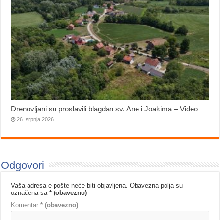
Drenovljani su proslavili blagdan sv. Ane i Joakima – Video
26. srpnja 2026.
Odgovori
Vaša adresa e-pošte neće biti objavljena.
Obavezna polja su
označena sa
* (obavezno)
Komentar
* (obavezno)