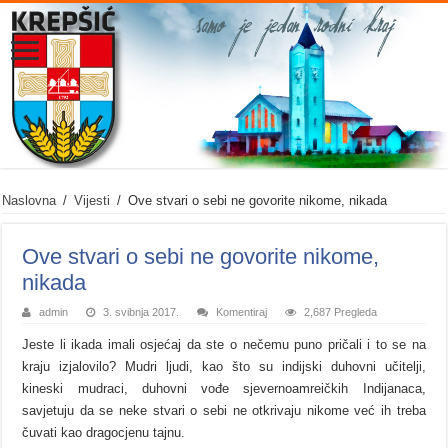
Naslovna
/
Vijesti
/
Ove stvari o sebi ne govorite nikome, nikada
Ove stvari o sebi ne govorite nikome,
nikada
admin
3. svibnja 2017.
Komentiraj
2,687 Pregleda
Jeste li ikada imali osjećaj da ste o nečemu puno pričali i to se na
kraju izjalovilo? Mudri ljudi, kao što su indijski duhovni učitelji,
kineski mudraci, duhovni vođe sjevernoamreičkih Indijanaca,
savjetuju da se neke stvari o sebi ne otkrivaju nikome već ih treba
čuvati kao dragocjenu tajnu.