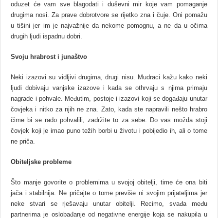
oduzet će vam sve blagodati i duševni mir koje vam pomaganje
drugima nosi. Za prave dobrotvore se rijetko zna i čuje. Oni pomažu
u tišini jer im je najvažnije da nekome pomognu, a ne da u očima
drugih ljudi ispadnu dobri.
Svoju hrabrost i junaštvo
Neki izazovi su vidljivi drugima, drugi nisu. Mudraci kažu kako neki
ljudi dobivaju vanjske izazove i kada se othrvaju s njima primaju
nagrade i pohvale. Međutim, postoje i izazovi koji se događaju unutar
čovjeka i nitko za njih ne zna. Zato, kada ste napravili nešto hrabro
čime bi se rado pohvalili, zadržite to za sebe. Do vas možda stoji
čovjek koji je imao puno težih borbi u životu i pobijedio ih, ali o tome
ne priča.
Obiteljske probleme
Što manje govorite o problemima u svojoj obitelji, time će ona biti
jača i stabilnija. Ne pričajte o tome previše ni svojim prijateljima jer
neke stvari se rješavaju unutar obitelji. Recimo, svađa među
partnerima je oslobađanje od negativne energije koja se nakupila u