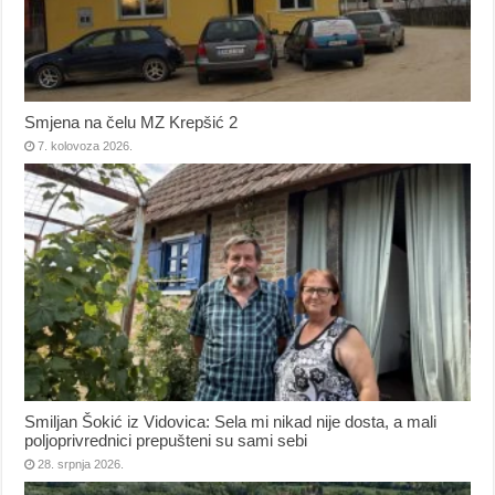
Smjena na čelu MZ Krepšić 2
7. kolovoza 2026.
Smiljan Šokić iz Vidovica: Sela mi nikad nije dosta, a mali
poljoprivrednici prepušteni su sami sebi
28. srpnja 2026.