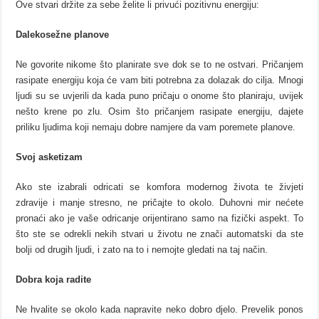
Ove stvari držite za sebe želite li privući pozitivnu energiju:
Dalekosežne planove
Ne govorite nikome što planirate sve dok se to ne ostvari. Pričanjem
rasipate energiju koja će vam biti potrebna za dolazak do cilja. Mnogi
ljudi su se uvjerili da kada puno pričaju o onome što planiraju, uvijek
nešto krene po zlu. Osim što pričanjem rasipate energiju, dajete
priliku ljudima koji nemaju dobre namjere da vam poremete planove.
Svoj asketizam
Ako ste izabrali odricati se komfora modernog života te živjeti
zdravije i manje stresno, ne pričajte to okolo. Duhovni mir nećete
pronaći ako je vaše odricanje orijentirano samo na fizički aspekt. To
što ste se odrekli nekih stvari u životu ne znači automatski da ste
bolji od drugih ljudi, i zato na to i nemojte gledati na taj način.
Dobra koja radite
Ne hvalite se okolo kada napravite neko dobro djelo. Prevelik ponos