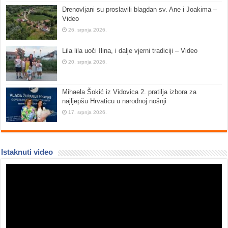
Drenovljani su proslavili blagdan sv. Ane i Joakima –
Video
26. srpnja 2026.
Lila lila uoči Ilina, i dalje vjerni tradiciji – Video
20. srpnja 2026.
Mihaela Šokić iz Vidovica 2. pratilja izbora za
najljepšu Hrvaticu u narodnoj nošnji
17. srpnja 2026.
Istaknuti video