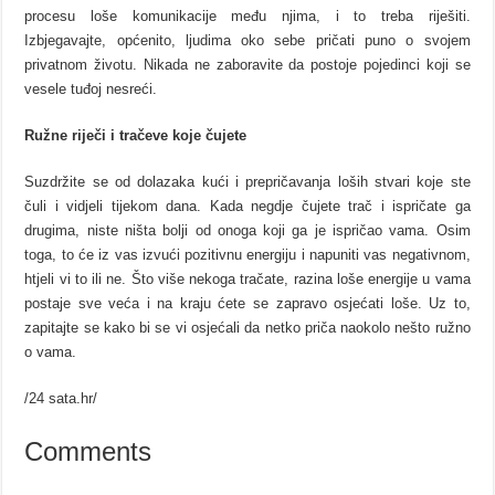
procesu loše komunikacije među njima, i to treba riješiti.
Izbjegavajte, općenito, ljudima oko sebe pričati puno o svojem
privatnom životu. Nikada ne zaboravite da postoje pojedinci koji se
vesele tuđoj nesreći.
Ružne riječi i tračeve koje čujete
Suzdržite se od dolazaka kući i prepričavanja loših stvari koje ste
čuli i vidjeli tijekom dana. Kada negdje čujete trač i ispričate ga
drugima, niste ništa bolji od onoga koji ga je ispričao vama. Osim
toga, to će iz vas izvući pozitivnu energiju i napuniti vas negativnom,
htjeli vi to ili ne. Što više nekoga tračate, razina loše energije u vama
postaje sve veća i na kraju ćete se zapravo osjećati loše. Uz to,
zapitajte se kako bi se vi osjećali da netko priča naokolo nešto ružno
o vama.
/24 sata.hr/
Comments