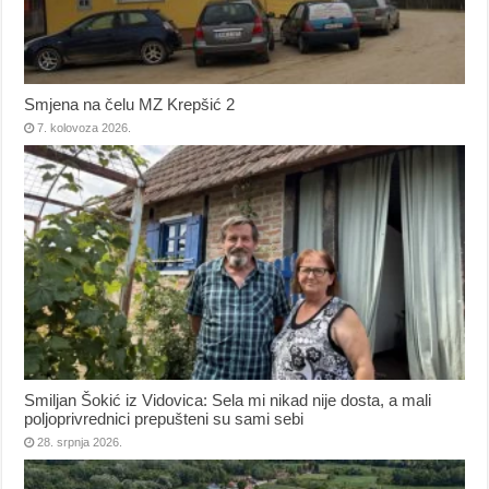
Smjena na čelu MZ Krepšić 2
7. kolovoza 2026.
Smiljan Šokić iz Vidovica: Sela mi nikad nije dosta, a mali
poljoprivrednici prepušteni su sami sebi
28. srpnja 2026.