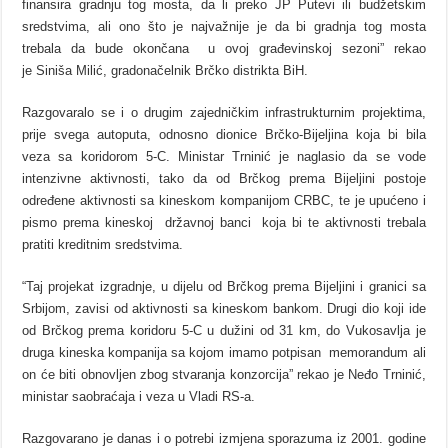
finansira gradnju tog mosta, da li preko JP Putevi ili budžetskim
sredstvima, ali ono što je najvažnije je da bi gradnja tog mosta
trebala da bude okončana
u ovoj građevinskoj sezoni” rekao
je Siniša Milić, gradonačelnik Brčko distrikta BiH.
Razgovaralo se i o drugim zajedničkim infrastrukturnim projektima,
prije svega autoputa, odnosno dionice Brčko-Bijeljina koja bi bila
veza sa koridorom 5-C. Ministar Trninić je naglasio da se vode
intenzivne aktivnosti, tako da od Brčkog prema Bijeljini postoje
određene aktivnosti sa kineskom kompanijom CRBC, te je upućeno i
pismo prema kineskoj
državnoj banci
koja bi te aktivnosti trebala
pratiti kreditnim sredstvima.
“Taj projekat izgradnje, u dijelu od Brčkog prema Bijeljini i granici sa
Srbijom, zavisi od aktivnosti sa kineskom bankom. Drugi dio koji ide
od Brčkog prema koridoru 5-C u dužini od 31 km, do Vukosavlja je
druga kineska kompanija sa kojom imamo potpisan
memorandum ali
on će biti obnovljen zbog stvaranja konzorcija” rekao je Neđo Trninić,
ministar saobraćaja i veza u Vladi RS-a.
Razgovarano je danas i o potrebi izmjena sporazuma iz 2001. godine