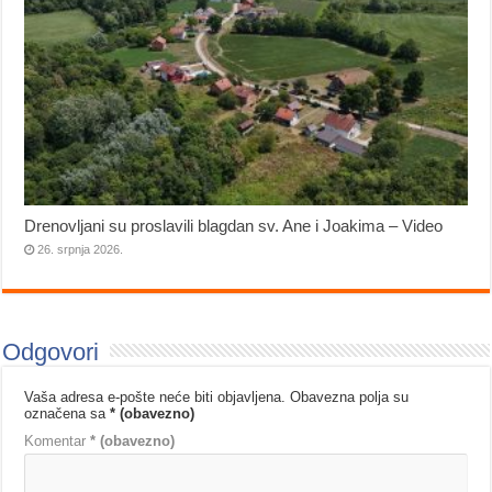
Drenovljani su proslavili blagdan sv. Ane i Joakima – Video
26. srpnja 2026.
Odgovori
Vaša adresa e-pošte neće biti objavljena.
Obavezna polja su
označena sa
* (obavezno)
Komentar
* (obavezno)