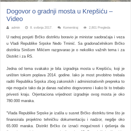
Dogovor o gradnji mosta u Krepšiću –
Video
admin
8. svibnja 2017.
Komentiraj
2,801 Pregleda
U radnoj posjeti Brčko distriktu boravio je ministar saobraćaja i veza
u Vladi Republike Srpske Neđo Trninić. Sa gradonačelnikom Brčko
distrikta Sinišom Milićem razgovarao je o nekoliko važnih tema i za
Distrikt i za RS.
Jedna od tema svakako je bila izgradnja mosta u Krepšiću, koji je
uništen tokom poplava 2014. godine. Iako je most prvobitno trebala
raditi Republika Srpska zbog zakonskih i administrativnih prepreka to
nije moguće tako da je danas načelno dogovoreno i kako bi to trebalo
privesti kraju. Orjentaciona vrijednost izgradnje ovog mosta je oko
780.000 maraka.
“Vlada Republike Srpske je izašla u susret Brčko distriktu time što je
finansirala projektno tehničku dokumentaciju i nadzor, negdje oko
65.000 maraka. Distrikt Brčko će iznaći mogućnosti i rješenja da