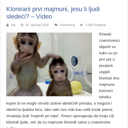
Klonirani prvi majmuni, jesu li ljudi
sledeći? – Video
Kip
26. siječnja 2018.
Komentiraj
3,348 Pregleda
Kineski
znanstvenici
objavili su
kako su po
prvi put u
povijesti
uspjeli
klonirati dva
majmuna
koristeći
tehniku
kojom bi se moglo stvoriti stotine identičnih primata, a moguće i
identična ljudska bića. Iako neki ovo vide kao velik korak prema
stvaranju ljudi ‘krojenih po mjeri’, Kinezi opovrgavaju da imaju cilj
klonirati ljude, već da su majmune klonirali samo u znanstvene