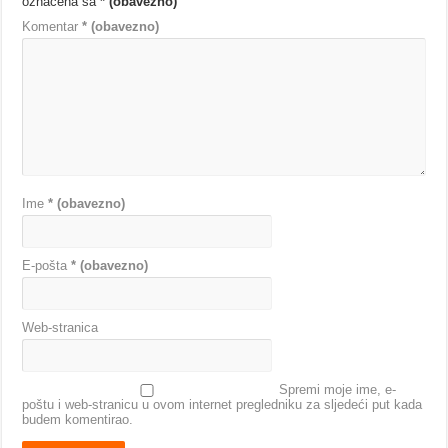
označena sa
* (obavezno)
Komentar
* (obavezno)
Ime
* (obavezno)
E-pošta
* (obavezno)
Web-stranica
Spremi moje ime, e-
poštu i web-stranicu u ovom internet pregledniku za sljedeći put kada
budem komentirao.