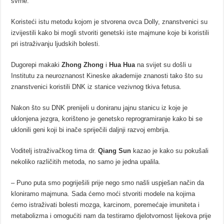
svrhe.
Koristeći istu metodu kojom je stvorena ovca Dolly, znanstvenici su
izvijestili kako bi mogli stvoriti genetski iste majmune koje bi koristili
pri istraživanju ljudskih bolesti.
Dugorepi makaki
Zhong Zhong
i
Hua Hua
na svijet su došli u
Institutu za neuroznanost Kineske akademije znanosti tako što su
znanstvenici koristili DNK iz stanice vezivnog tkiva fetusa.
Nakon što su DNK prenijeli u doniranu jajnu stanicu iz koje je
uklonjena jezgra, korišteno je genetsko reprogramiranje kako bi se
uklonili geni koji bi inače spriječili daljnji razvoj embrija.
Voditelj istraživačkog tima dr.
Qiang Sun
kazao je kako su pokušali
nekoliko različitih metoda, no samo je jedna upalila.
– Puno puta smo pogriješili prije nego smo našli uspješan način da
kloniramo majmuna. Sada ćemo moći stvoriti modele na kojima
ćemo istraživati bolesti mozga, karcinom, poremećaje imuniteta i
metabolizma i omogućiti nam da testiramo djelotvornost lijekova prije