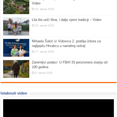
Video
26. srpnja 2026.
Lila lila uoči Ilina, i dalje vjerni tradiciji – Video
20. srpnja 2026.
Mihaela Šokić iz Vidovica 2. pratilja izbora za
najljepšu Hrvaticu u narodnoj nošnji
17. srpnja 2026.
Zanimljivi podaci: U FBiH 33 penzionera starija od
100 godina
9. srpnja 2026.
Istaknuti video