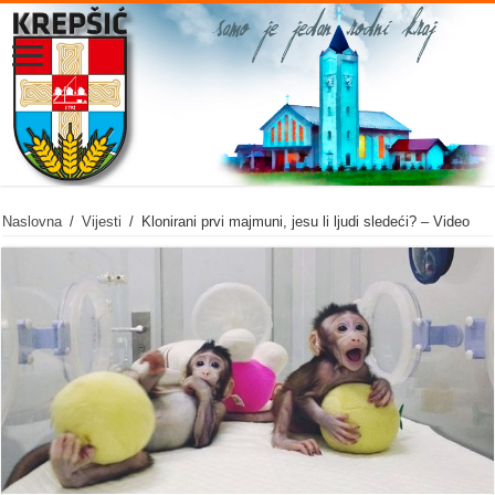
Naslovna
/
Vijesti
/
Klonirani prvi majmuni, jesu li ljudi sledeći? – Video