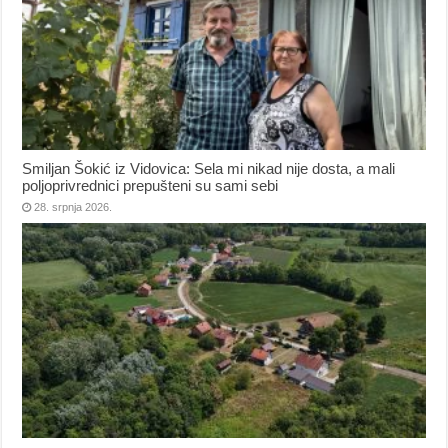
Smiljan Šokić iz Vidovica: Sela mi nikad nije dosta, a mali
poljoprivrednici prepušteni su sami sebi
28. srpnja 2026.