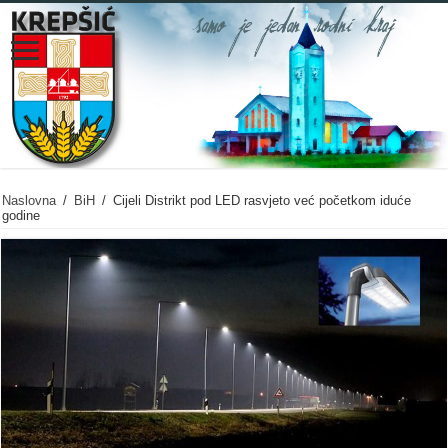
Naslovna
/
BiH
/
Cijeli Distrikt pod LED rasvjeto već početkom iduće
godine