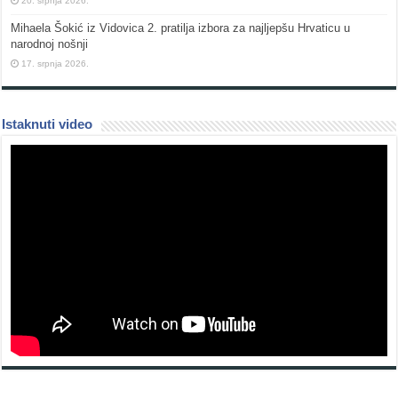
20. srpnja 2026.
Mihaela Šokić iz Vidovica 2. pratilja izbora za najljepšu Hrvaticu u
narodnoj nošnji
17. srpnja 2026.
Istaknuti video