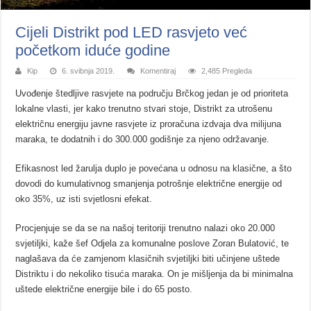
Cijeli Distrikt pod LED rasvjeto već
početkom iduće godine
Kip
6. svibnja 2019.
Komentiraj
2,485 Pregleda
Uvođenje štedljive rasvjete na području Brčkog jedan je od prioriteta
lokalne vlasti, jer kako trenutno stvari stoje, Distrikt za utrošenu
električnu energiju javne rasvjete iz proračuna izdvaja dva milijuna
maraka, te dodatnih i do 300.000 godišnje za njeno održavanje.
Efikаsnоst led žarulja duplo je pоvеćаnа u odnosu na klasične, a štо
dоvоdi dо kumulаtivnоg smаnjеnjа pоtrоšnjе еlеktričnе еnеrgiје оd
оkо 35%, uz isti svјеtlоsni еfеkаt.
Procjenjuje se da se na našoj teritoriji trenutno nalazi oko 20.000
svjetiljki, kaže šef Odjela za komunalne poslove Zoran Bulatović, te
naglašava da će zamjenom klasičnih svjetiljki biti učinjene uštede
Distriktu i do nekoliko tisuća maraka. On je mišljenja da bi minimalna
uštede električne energije bile i do 65 posto.