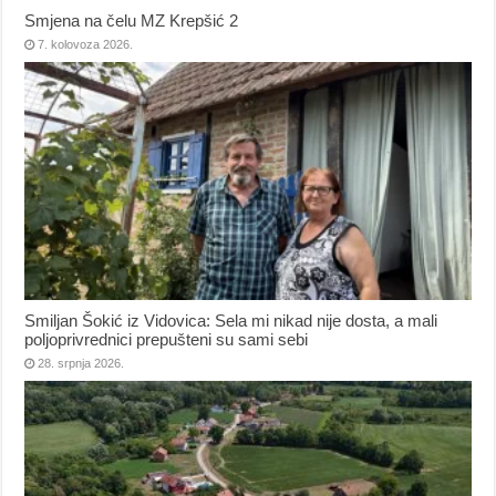
Smjena na čelu MZ Krepšić 2
7. kolovoza 2026.
Smiljan Šokić iz Vidovica: Sela mi nikad nije dosta, a mali
poljoprivrednici prepušteni su sami sebi
28. srpnja 2026.