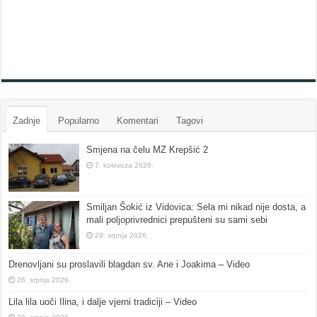
Zadnje
Popularno
Komentari
Tagovi
Smjena na čelu MZ Krepšić 2
7. kolovoza 2026.
Smiljan Šokić iz Vidovica: Sela mi nikad nije dosta, a
mali poljoprivrednici prepušteni su sami sebi
28. srpnja 2026.
Drenovljani su proslavili blagdan sv. Ane i Joakima – Video
26. srpnja 2026.
Lila lila uoči Ilina, i dalje vjerni tradiciji – Video