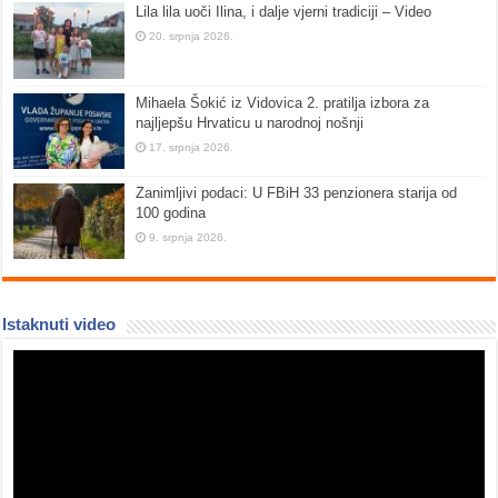
Lila lila uoči Ilina, i dalje vjerni tradiciji – Video
20. srpnja 2026.
Mihaela Šokić iz Vidovica 2. pratilja izbora za
najljepšu Hrvaticu u narodnoj nošnji
17. srpnja 2026.
Zanimljivi podaci: U FBiH 33 penzionera starija od
100 godina
9. srpnja 2026.
Istaknuti video