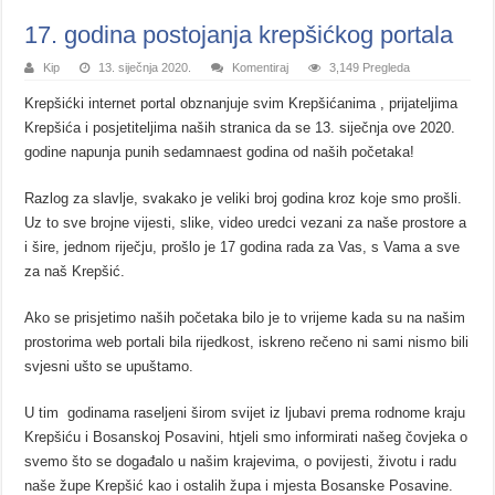
17. godina postojanja krepšićkog portala
Kip
13. siječnja 2020.
Komentiraj
3,149 Pregleda
Krepšićki internet portal obznanjuje svim Krepšićanima , prijateljima
Krepšića i posjetiteljima naših stranica da se 13. siječnja ove 2020.
godine napunja punih sedamnaest godina od naših početaka!
Razlog za slavlje, svakako je veliki broj godina kroz koje smo prošli.
Uz to sve brojne vijesti, slike, video uredci vezani za naše prostore a
i šire, jednom riječju, prošlo je 17 godina rada za Vas, s Vama a sve
za naš Krepšić.
Ako se prisjetimo naših početaka bilo je to vrijeme kada su na našim
prostorima web portali bila rijedkost, iskreno rečeno ni sami nismo bili
svjesni ušto se upuštamo.
U tim godinama raseljeni širom svijet iz ljubavi prema rodnome kraju
Krepšiću i Bosanskoj Posavini, htjeli smo informirati našeg čovjeka o
svemo što se događalo u našim krajevima, o povijesti, životu i radu
naše župe Krepšić kao i ostalih župa i mjesta Bosanske Posavine.