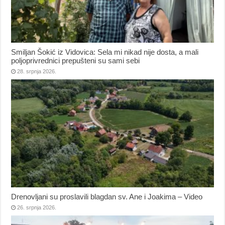
Smiljan Šokić iz Vidovica: Sela mi nikad nije dosta, a mali
poljoprivrednici prepušteni su sami sebi
28. srpnja 2026.
Drenovljani su proslavili blagdan sv. Ane i Joakima – Video
26. srpnja 2026.