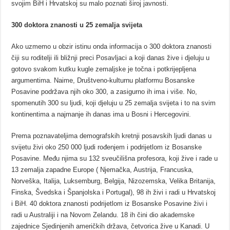
svojim BiH i Hrvatskoj su malo poznati široj javnosti.
300 doktora znanosti u 25 zemalja svijeta
Ako uzmemo u obzir istinu onda informacija o 300 doktora znanosti
čiji su roditelji ili bližnji preci Posavljaci a koji danas žive i djeluju u
gotovo svakom kutku kugle zemaljske je točna i potkrijepljena
argumentima. Naime, Društveno-kulturnu platformu Bosanske
Posavine podržava njih oko 300, a zasigurno ih ima i više. No,
spomenutih 300 su ljudi, koji djeluju u 25 zemalja svijeta i to na svim
kontinentima a najmanje ih danas ima u Bosni i Hercegovini.
Prema poznavateljima demografskih kretnji posavskih ljudi danas u
svijetu živi oko 250 000 ljudi rođenjem i podrijetlom iz Bosanske
Posavine. Među njima su 132 sveučilišna profesora, koji žive i rade u
13 zemalja zapadne Europe ( Njemačka, Austrija, Francuska,
Norveška, Italija, Luksemburg, Belgija, Nizozemska, Velika Britanija,
Finska, Švedska i Španjolska i Portugal), 98 ih živi i radi u Hrvatskoj
i BiH. 40 doktora znanosti podrijetlom iz Bosanske Posavine živi i
radi u Australiji i na Novom Zelandu. 18 ih čini dio akademske
zajednice Sjedinjenih američkih država, četvorica žive u Kanadi. U