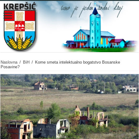
Naslovna
/
BiH
/
Kome smeta intelektualno bogatstvo Bosanske
Posavine?