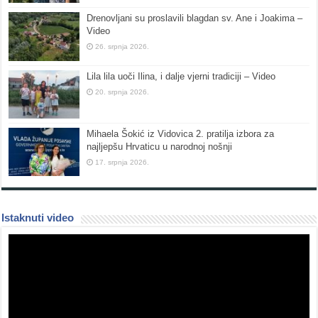
Drenovljani su proslavili blagdan sv. Ane i Joakima –
Video
26. srpnja 2026.
Lila lila uoči Ilina, i dalje vjerni tradiciji – Video
20. srpnja 2026.
Mihaela Šokić iz Vidovica 2. pratilja izbora za
najljepšu Hrvaticu u narodnoj nošnji
17. srpnja 2026.
Istaknuti video