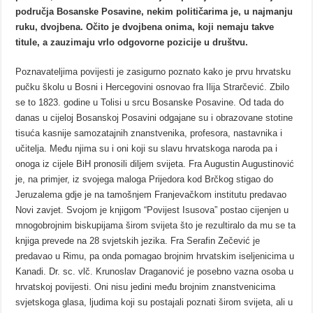
područja Bosanske Posavine, nekim političarima je, u najmanju
ruku, dvojbena. Očito je dvojbena onima, koji nemaju takve
titule, a zauzimaju vrlo odgovorne pozicije u društvu.
Poznavateljima povijesti je zasigurno poznato kako je prvu hrvatsku
pučku školu u Bosni i Hercegovini osnovao fra Ilija Strarčević. Zbilo
se to 1823. godine u Tolisi u srcu Bosanske Posavine. Od tada do
danas u cijeloj Bosanskoj Posavini odgajane su i obrazovane stotine
tisuća kasnije samozatajnih znanstvenika, profesora, nastavnika i
učitelja. Među njima su i oni koji su slavu hrvatskoga naroda pa i
onoga iz cijele BiH pronosili diljem svijeta. Fra Augustin Augustinović
je, na primjer, iz svojega maloga Prijedora kod Brčkog stigao do
Jeruzalema gdje je na tamošnjem Franjevačkom institutu predavao
Novi zavjet. Svojom je knjigom “Povijest Isusova” postao cijenjen u
mnogobrojnim biskupijama širom svijeta što je rezultiralo da mu se ta
knjiga prevede na 28 svjetskih jezika. Fra Serafin Zečević je
predavao u Rimu, pa onda pomagao brojnim hrvatskim iseljenicima u
Kanadi. Dr. sc. vlč. Krunoslav Draganović je posebno vazna osoba u
hrvatskoj povijesti. Oni nisu jedini među brojnim znanstvenicima
svjetskoga glasa, ljudima koji su postajali poznati širom svijeta, ali u