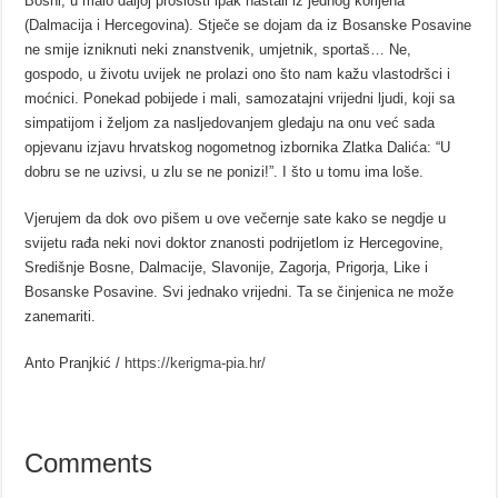
Bosni, u malo daljoj prošlosti ipak nastali iz jednog korijena
(Dalmacija i Hercegovina). Stječe se dojam da iz Bosanske Posavine
ne smije izniknuti neki znanstvenik, umjetnik, sportaš… Ne,
gospodo, u životu uvijek ne prolazi ono što nam kažu vlastodršci i
moćnici. Ponekad pobijede i mali, samozatajni vrijedni ljudi, koji sa
simpatijom i željom za nasljedovanjem gledaju na onu već sada
opjevanu izjavu hrvatskog nogometnog izbornika Zlatka Dalića: “U
dobru se ne uzivsi, u zlu se ne ponizi!”. I što u tomu ima loše.
Vjerujem da dok ovo pišem u ove večernje sate kako se negdje u
svijetu rađa neki novi doktor znanosti podrijetlom iz Hercegovine,
Središnje Bosne, Dalmacije, Slavonije, Zagorja, Prigorja, Like i
Bosanske Posavine. Svi jednako vrijedni. Ta se činjenica ne može
zanemariti.
Anto Pranjkić /
https://kerigma-pia.hr/
Comments