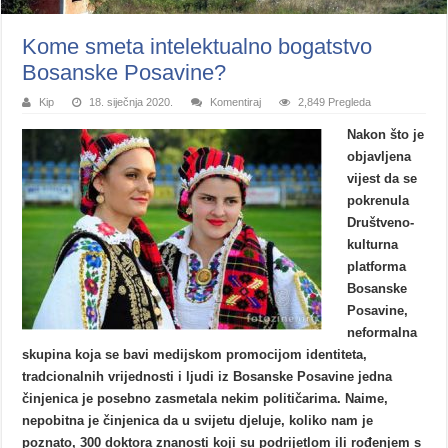
Kome smeta intelektualno bogatstvo
Bosanske Posavine?
Kip
18. siječnja 2020.
Komentiraj
2,849 Pregleda
Nakon što je
objavljena
vijest da se
pokrenula
Društveno-
kulturna
platforma
Bosanske
Posavine,
neformalna
skupina koja se bavi medijskom promocijom identiteta,
tradcionalnih vrijednosti i ljudi iz Bosanske Posavine jedna
činjenica je posebno zasmetala nekim političarima. Naime,
nepobitna je činjenica da u svijetu djeluje, koliko nam je
poznato, 300 doktora znanosti koji su podrijetlom ili rođenjem s