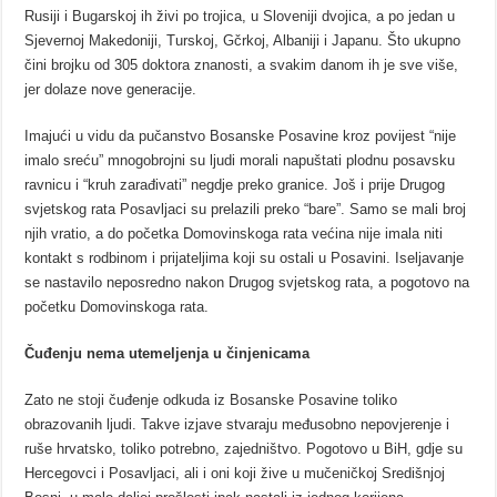
Rusiji i Bugarskoj ih živi po trojica, u Sloveniji dvojica, a po jedan u
Sjevernoj Makedoniji, Turskoj, Gčrkoj, Albaniji i Japanu. Što ukupno
čini brojku od 305 doktora znanosti, a svakim danom ih je sve više,
jer dolaze nove generacije.
Imajući u vidu da pučanstvo Bosanske Posavine kroz povijest “nije
imalo sreću” mnogobrojni su ljudi morali napuštati plodnu posavsku
ravnicu i “kruh zarađivati” negdje preko granice. Još i prije Drugog
svjetskog rata Posavljaci su prelazili preko “bare”. Samo se mali broj
njih vratio, a do početka Domovinskoga rata većina nije imala niti
kontakt s rodbinom i prijateljima koji su ostali u Posavini. Iseljavanje
se nastavilo neposredno nakon Drugog svjetskog rata, a pogotovo na
početku Domovinskoga rata.
Čuđenju nema utemeljenja u činjenicama
Zato ne stoji čuđenje odkuda iz Bosanske Posavine toliko
obrazovanih ljudi. Takve izjave stvaraju međusobno nepovjerenje i
ruše hrvatsko, toliko potrebno, zajedništvo. Pogotovo u BiH, gdje su
Hercegovci i Posavljaci, ali i oni koji žive u mučeničkoj Središnjoj