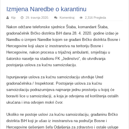
Izmjena Naredbe o karantinu
Kip
29. travnja 2020.
Komentiraj
2,316 Pregleda
Nakon održane telefonske sjednice Štaba, komandant Štaba,
gradonačelnik Brčko distrikta BiH dana 28. 4. 2020. godine izdao je
Naredbu o izmjeni Naredbe kojom se građani Brčko distrikta Bosne i
Hercegovine koji ulaze iz inostranstva na teritoriju Bosne i
Hercegovine, nakon procesa u trijažnoj ambulanti, smještaju u
šatorsko naselje na stadionu FK „Jedinstvo“, do utvrđivanja
postojanja uslova za kućnu samoizolaciju.
Ispunjavanje uslova za kućnu samoizolaciju utvrđuje Ured
gradonačelnika / Inspektorat. Postojanje uslova za kućnu
samoizolaciju podrazumijeva najmanje jednu prostoriju u kojoj će
boraviti lice u samoizolaciji, a koja je odvojena od korištenja ostalih
ukućana i ima odvojen mokri čvor.
Ukoliko ne postoje uslovi za kućnu samoizolaciju, građaninu Brčko
distrikta BiH koji je ušao iz inostranstva na područje Bosne i
Hercegovine rješenjem šefa Odjeljenja za zdravstvo i ostale usluge