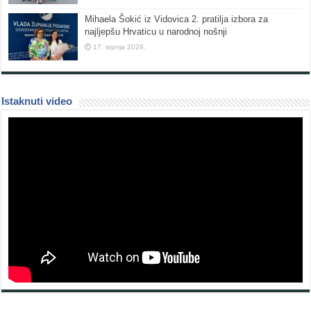
Mihaela Šokić iz Vidovica 2. pratilja izbora za
najljepšu Hrvaticu u narodnoj nošnji
17. srpnja 2026.
Istaknuti video