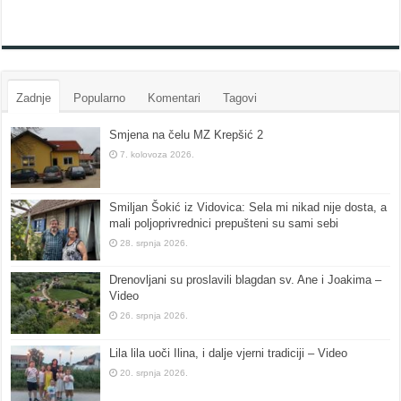
Zadnje
Popularno
Komentari
Tagovi
Smjena na čelu MZ Krepšić 2
7. kolovoza 2026.
Smiljan Šokić iz Vidovica: Sela mi nikad nije dosta, a
mali poljoprivrednici prepušteni su sami sebi
28. srpnja 2026.
Drenovljani su proslavili blagdan sv. Ane i Joakima –
Video
26. srpnja 2026.
Lila lila uoči Ilina, i dalje vjerni tradiciji – Video
20. srpnja 2026.