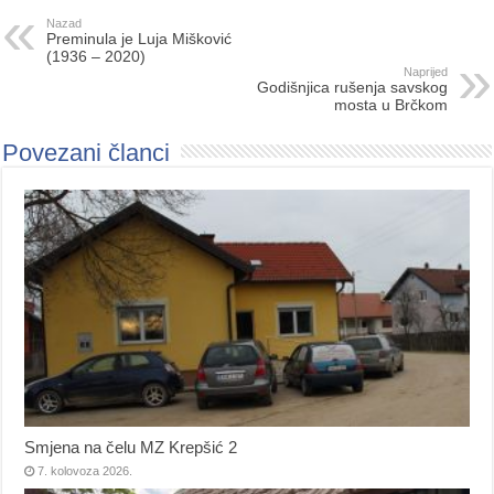
Nazad
Preminula je Luja Mišković
(1936 – 2020)
Naprijed
Godišnjica rušenja savskog
mosta u Brčkom
Povezani članci
Smjena na čelu MZ Krepšić 2
7. kolovoza 2026.