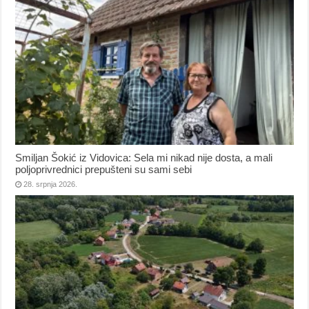
Smiljan Šokić iz Vidovica: Sela mi nikad nije dosta, a mali
poljoprivrednici prepušteni su sami sebi
28. srpnja 2026.