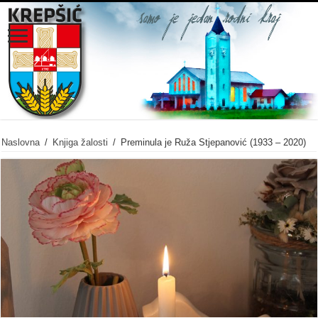
Naslovna
/
Knjiga žalosti
/
Preminula je Ruža Stjepanović (1933 – 2020)