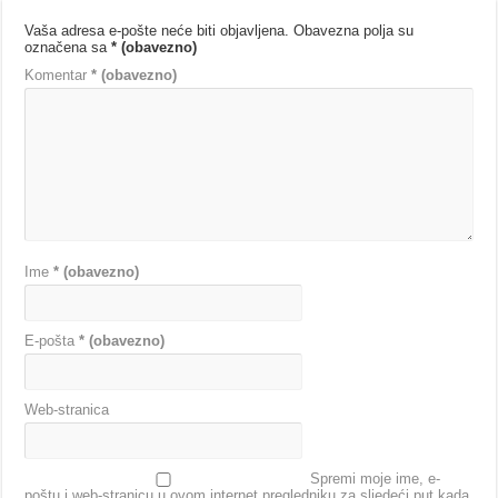
Vaša adresa e-pošte neće biti objavljena.
Obavezna polja su
označena sa
* (obavezno)
Komentar
* (obavezno)
Ime
* (obavezno)
E-pošta
* (obavezno)
Web-stranica
Spremi moje ime, e-
poštu i web-stranicu u ovom internet pregledniku za sljedeći put kada