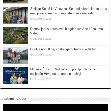
Smiljan Šokić iz Vidovica: Sela mi nikad nije dosta, a
mali poljoprivrednici prepušteni su sami sebi
28. srpnja 2026.
Drenovljani su proslavili blagdan sv. Ane i Joakima –
Video
26. srpnja 2026.
Lila lila uoči Ilina, i dalje vjerni tradiciji – Video
20. srpnja 2026.
Mihaela Šokić iz Vidovica 2. pratilja izbora za
najljepšu Hrvaticu u narodnoj nošnji
17. srpnja 2026.
Istaknuti video