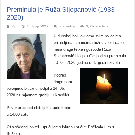
Preminula je Ruža Stjepanović (1933 –
2020)
Kip
13. lipnja 2020.
Komentiraj
3,062 Pregleda
U dubokoj boli javljamo svim
rođacima
prijateljima i znancima tužnu vijest da je
naša draga tetka i gospođa Ruža
Stjepanović blago u Gospodinu preminula
10. 06. 2020 godine u 87 godini života.
Pogreb
drage nam
pokojnice bit će u nedjelju 14. 06.
2020 na mjesnom groblju u Krepšiću.
Povorka ispred obiteljske kuće kreće
u 14.00 sati.
Ožalošćenoj obitelji upućujemo iskrenu sućut. Počivala u miru
Božjem.