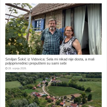
Smiljan Šokić iz Vidovica: Sela mi nikad nije dosta, a mali
poljoprivrednici prepušteni su sami sebi
28. srpnja 2026.