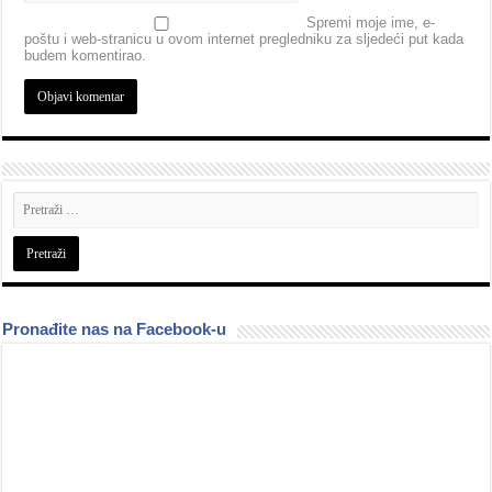
Spremi moje ime, e-
poštu i web-stranicu u ovom internet pregledniku za sljedeći put kada
budem komentirao.
Pronađite nas na Facebook-u