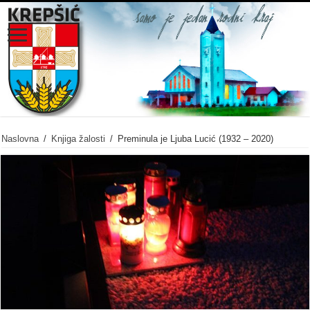
Naslovna
/
Knjiga žalosti
/
Preminula je Ljuba Lucić (1932 – 2020)