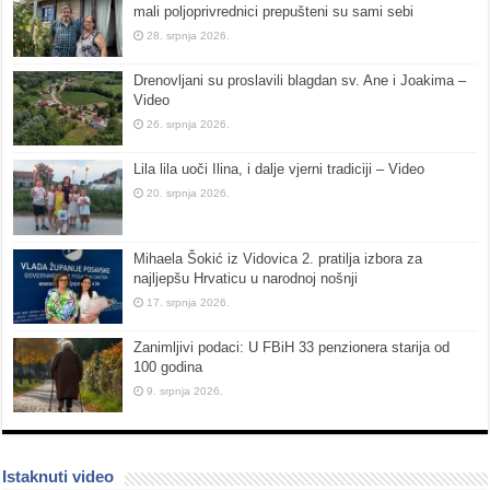
mali poljoprivrednici prepušteni su sami sebi
28. srpnja 2026.
Drenovljani su proslavili blagdan sv. Ane i Joakima –
Video
26. srpnja 2026.
Lila lila uoči Ilina, i dalje vjerni tradiciji – Video
20. srpnja 2026.
Mihaela Šokić iz Vidovica 2. pratilja izbora za
najljepšu Hrvaticu u narodnoj nošnji
17. srpnja 2026.
Zanimljivi podaci: U FBiH 33 penzionera starija od
100 godina
9. srpnja 2026.
Istaknuti video