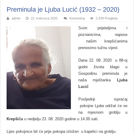
Preminula je Ljuba Lucić (1932 – 2020)
admin
22. kolovoza 2020.
Komentiraj
2,438 Pregleda
Svim prijeteljima i
poznanicima, napose
našim krepšićanima
prenosimo tužnu vijest.
Dana 22. 08. 2020 u 88-oj
godni života blago u
Gospodinu preminula je
naša mještanka
Ljuba
Lucić
Posljednji ispraćaj
pokojne Ljube održat će se
na mjesnom groblju u
Krepšiću
u nedjelju 23. 08. 2020 godine u 14.00 sati.
Lijes pokojnice bit će prije pokopa izložen u kapelici na groblju.