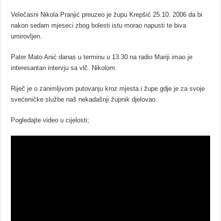
Velečasni Nikola Pranjić preuzeo je župu Krepšić 25.10. 2006 da bi
nakon sedam mjeseci zbog bolesti istu morao napusti te biva
umirovljen.
Pater Mato Anić danas u terminu u 13.30 na radio Mariji imao je
interesantan intervju sa vlč. Nikolom.
Riječ je o zanimljivom putovanju kroz mjesta i župe gdje je za svoje
svećeničke službe naš nekadašnji župnik djelovao.
Pogledajte video u cijelosti;