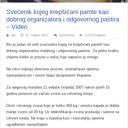
Svećenik kojeg krepšićani pamte kao
dobrog organizatora i odgovornog pastira
– Video
Kip
22. veljače 2021.
Komentiraj
3,070 Pregleda
Bio je jedan od onih svećenika kojeg će krepšićani pamtiti kao
dobrog organizatora marljivog i odgovornog pastira. Za jedno kratko
vrijeme koliko je proveo u našoj župi napravio je mnogo.
Na crkvi mijenja oštećene prozore, unutrašnjost oprema
ispovjedanicom i novim lijepo dizajniranim klupama.
Za njegovog mandata 21.veljače (srijeda) 2007 nakon punih 15
godina ponovno se začulo zvono sa crkvenog tornja.
Osim crkvenog zvona koje je teško 450 kg i seoska kapela je dobila
manje zvono od 20 kg. Uz elektrifikaciju zvona postavlja i satove na
crkveni toranj. Na kraju u župskoj kući i kancelariju oprema
ugradbenim namještajem.