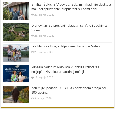
Smiljan Šokić iz Vidovica: Sela mi nikad nije dosta, a
mali poljoprivrednici prepušteni su sami sebi
28. srpnja 2026.
Drenovljani su proslavili blagdan sv. Ane i Joakima –
Video
26. srpnja 2026.
Lila lila uoči Ilina, i dalje vjerni tradiciji – Video
20. srpnja 2026.
Mihaela Šokić iz Vidovica 2. pratilja izbora za
najljepšu Hrvaticu u narodnoj nošnji
17. srpnja 2026.
Zanimljivi podaci: U FBiH 33 penzionera starija od
100 godina
9. srpnja 2026.