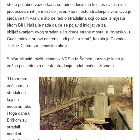
što je posebno važno kada se radi o zločinima koji još uvijek nisu
procesuirani niti je most obilježen kao mjesto stradanja civila. Ovo je
sjećanje tim važnije što se radi o stradalima koji dolaze iz mjesta
širom BiH. Naša je nada da će se pojaviti inicijativa za
obilježavanjem ovog stradanja i s druge strane mosta, u Hrvatskoj, u
Gunji, odakle su ovi nesretni ljudi pošli u smrt”, kazala je Davorka
Turk iz Centra za nenasilnu akciju.
Siniša Mijanić, bivši pripadnik VRS-a iz Šamca, kazao je kako je
važno posjetiti sva mjesta stradanja i odati počast žrtvama.
“U tom ratu
većinom su
stradali oni
koji su
nedužni, tako
i toga dana u
Brčkom su
stradali
nedužni