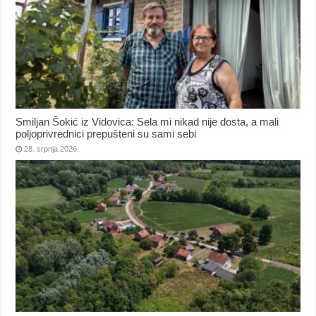
Smiljan Šokić iz Vidovica: Sela mi nikad nije dosta, a mali
poljoprivrednici prepušteni su sami sebi
28. srpnja 2026.