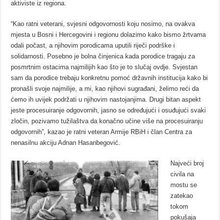
aktiviste iz regiona.
“Kao ratni veterani, svjesni odgovornosti koju nosimo, na ovakva
mjesta u Bosni i Hercegovini i regionu dolazimo kako bismo žrtvama
odali počast, a njihovim porodicama uputili riječi podrške i
solidarnosti. Posebno je bolna činjenica kada porodice tragaju za
posmrtnim ostacima najmilijih kao što je to slučaj ovdje. Svjestan
sam da porodice trebaju konkretnu pomoć državnih institucija kako bi
pronašli svoje najmilije, a mi, kao njihovi sugrađani, želimo reći da
ćemo ih uvijek podržati u njihovim nastojanjima. Drugi bitan aspekt
jeste procesuiranje odgovornih, jasno se određujući i osuđujući svaki
zločin, pozivamo tužilaštva da konačno učine više na procesuiranju
odgovornih”, kazao je ratni veteran Armije RBiH i član Centra za
nenasilnu akciju Adnan Hasanbegović.
Najveći broj
civila na
mostu se
zatekao
tokom
pokušaja