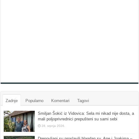
Zadnje
Popularno
Komentari
Tagovi
Smiljan Šokić iz Vidovica: Sela mi nikad nije dosta, a
mali poljoprivrednici prepušteni su sami sebi
28. srpnja 2026.
Drenovljani su proslavili blagdan sv. Ane i Joakima –