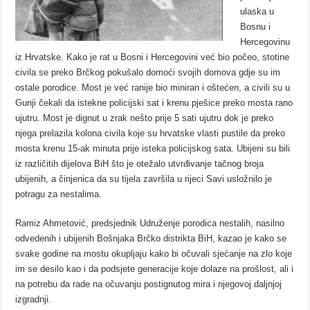
ulaska u
Bosnu i
Hercegovinu
iz Hrvatske. Kako je rat u Bosni i Hercegovini već bio počeo, stotine
civila se preko Brčkog pokušalo domoći svojih domova gdje su im
ostale porodice. Most je već ranije bio miniran i oštećen, a civili su u
Gunji čekali da istekne policijski sat i krenu pješice preko mosta rano
ujutru. Most je dignut u zrak nešto prije 5 sati ujutru dok je preko
njega prelazila kolona civila koje su hrvatske vlasti pustile da preko
mosta krenu 15-ak minuta prije isteka policijskog sata. Ubijeni su bili
iz različitih dijelova BiH što je otežalo utvrđivanje tačnog broja
ubijenih, a činjenica da su tijela završila u rijeci Savi usložnilo je
potragu za nestalima.
Ramiz Ahmetović, predsjednik Udruženje porodica nestalih, nasilno
odvedenih i ubijenih Bošnjaka Brčko distrikta BiH, kazao je kako se
svake godine na mostu okupljaju kako bi očuvali sjećanje na zlo koje
im se desilo kao i da podsjete generacije koje dolaze na prošlost, ali i
na potrebu da rade na očuvanju postignutog mira i njegovoj daljnjoj
izgradnji.