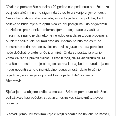
“Ovdje je problem što ni nakon 29 godina nije podignuta optužnica za
ovaj ratni zločin i nismo sigurni da će se to u skorije vrijeme i desiti.
Neke okolnosti su jako poznate, ali ovdje je to stvar politike, kad
politika to bude htjela ta optužnica će biti podignuta. Dio odgovornih
za zločine, prema nekim informacijama, i dalje rade u vlasti, u
medijima, i jasno je da nekome ne odgovara da se zločin procesuira.
Mi nismo toliko jaki niti možemo da utičemo na bilo šta osim da
konstatiramo da, ako se ovako nastavi, siguran sam da porodice
neće dočekati pravdu jer će izumrijeti. Onda se postavlja pitanje
kome će tad ta pravda trebati, samo istoriji, da se evidentira da se
zna šta se desilo. I to je bitno, da se zna istina, ko je to uradio, ja ne
mogu govoriti samo o individualnoj odgovornosti, da je to učinio
pojedinac, iza ovoga stoji vlast kakva je tad bila”, kazao je
Ahmetović.
Sjećanjem na ubijene civile na mostu u Brčkom pomenuta udruženja
obilježavaju kao početak stradanja nesrpskog stanovništva ovog
područja.
“Zahvaljujemo udruženjima koja čuvaju sjećanje na ubijene na mostu,