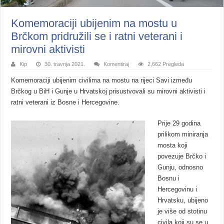
Komemoraciji ubijenim na mostu u
Brčkom pridružili se i ratni veterani i
mirovni aktivisti
Kip
30. travnja 2021.
Komentiraj
2,662 Pregleda
Komemoraciji ubijenim civilima na mostu na rijeci Savi između
Brčkog u BiH i Gunje u Hrvatskoj prisustvovali su mirovni aktivisti i
ratni veterani iz Bosne i Hercegovine.
Prije 29 godina
prilikom miniranja
mosta koji
povezuje Brčko i
Gunju, odnosno
Bosnu i
Hercegovinu i
Hrvatsku, ubijeno
je više od stotinu
civila koji su se u