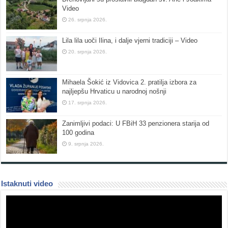
Video
26. srpnja 2026.
Lila lila uoči Ilina, i dalje vjerni tradiciji – Video
20. srpnja 2026.
Mihaela Šokić iz Vidovica 2. pratilja izbora za
najljepšu Hrvaticu u narodnoj nošnji
17. srpnja 2026.
Zanimljivi podaci: U FBiH 33 penzionera starija od
100 godina
9. srpnja 2026.
Istaknuti video