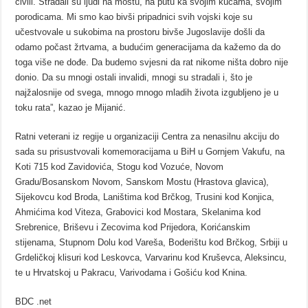
civili. Stradali su ljudi na mostu, na putu ka svojim kućama, svojim
porodicama. Mi smo kao bivši pripadnici svih vojski koje su
učestvovale u sukobima na prostoru bivše Jugoslavije došli da
odamo počast žrtvama, a budućim generacijama da kažemo da do
toga više ne dođe. Da budemo svjesni da rat nikome ništa dobro nije
donio. Da su mnogi ostali invalidi, mnogi su stradali i, što je
najžalosnije od svega, mnogo mnogo mladih života izgubljeno je u
toku rata”, kazao je Mijanić.
Ratni veterani iz regije u organizaciji Centra za nenasilnu akciju do
sada su prisustvovali komemoracijama u BiH u Gornjem Vakufu, na
Koti 715 kod Zavidovića, Stogu kod Vozuće, Novom
Gradu/Bosanskom Novom, Sanskom Mostu (Hrastova glavica),
Sijekovcu kod Broda, Laništima kod Brčkog, Trusini kod Konjica,
Ahmićima kod Viteza, Grabovici kod Mostara, Skelanima kod
Srebrenice, Briševu i Zecovima kod Prijedora, Korićanskim
stijenama, Stupnom Dolu kod Vareša, Boderištu kod Brčkog, Srbiji u
Grdeličkoj klisuri kod Leskovca, Varvarinu kod Kruševca, Aleksincu,
te u Hrvatskoj u Pakracu, Varivodama i Gošiću kod Knina.
BDC .net