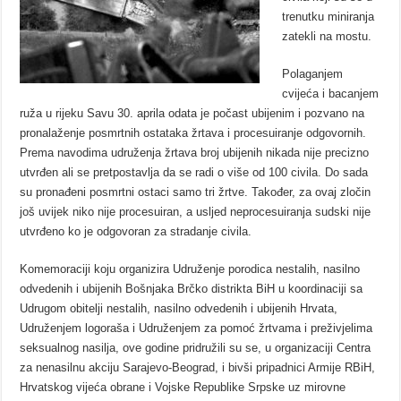
trenutku miniranja
zatekli na mostu.
Polaganjem
cvijeća i bacanjem
ruža u rijeku Savu 30. aprila odata je počast ubijenim i pozvano na
pronalaženje posmrtnih ostataka žrtava i procesuiranje odgovornih.
Prema navodima udruženja žrtava broj ubijenih nikada nije precizno
utvrđen ali se pretpostavlja da se radi o više od 100 civila. Do sada
su pronađeni posmrtni ostaci samo tri žrtve. Također, za ovaj zločin
još uvijek niko nije procesuiran, a usljed neprocesuiranja sudski nije
utvrđeno ko je odgovoran za stradanje civila.
Komemoraciji koju organizira Udruženje porodica nestalih, nasilno
odvedenih i ubijenih Bošnjaka Brčko distrikta BiH u koordinaciji sa
Udrugom obitelji nestalih, nasilno odvedenih i ubijenih Hrvata,
Udruženjem logoraša i Udruženjem za pomoć žrtvama i preživjelima
seksualnog nasilja, ove godine pridružili su se, u organizaciji Centra
za nenasilnu akciju Sarajevo-Beograd, i bivši pripadnici Armije RBiH,
Hrvatskog vijeća obrane i Vojske Republike Srpske uz mirovne