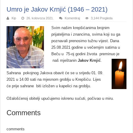
Umro je Jakov Krnjić (1946 – 2021)
Kip
26. kolovoza 2021.
Komentiraj
3,144 Pregleda
Svim našim krepšićanima brojnim
prijateljima i znancima, svima koji su ga
poznavali prenosimo tužnu vijest. Dana
25.08.2021 godine u večernjim satima u
Beču u 75-oj godini života preminuo je
naš mještanin
Jakov Krnjić
.
Sahrana pokojnog Jakova obavit će se u srijedu 01. 09.
2021 u 14.00 sati na mjesnom groblju u Krepšiću. Lijes
će prije sahrane biti izložen u kapelici na groblju.
Ožalošćenoj obitelji upućujemo iskrenu sućuti, počivao u miru.
Comments
comments