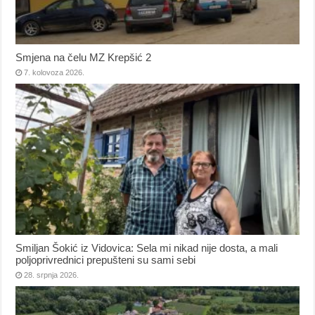
Smjena na čelu MZ Krepšić 2
7. kolovoza 2026.
Smiljan Šokić iz Vidovica: Sela mi nikad nije dosta, a mali
poljoprivrednici prepušteni su sami sebi
28. srpnja 2026.