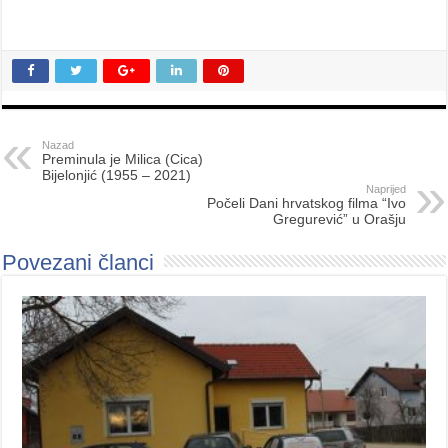
Nazad
Preminula je Milica (Cica)
Bijelonjić (1955 – 2021)
Naprijed
Počeli Dani hrvatskog filma “Ivo
Gregurević” u Orašju
Povezani članci