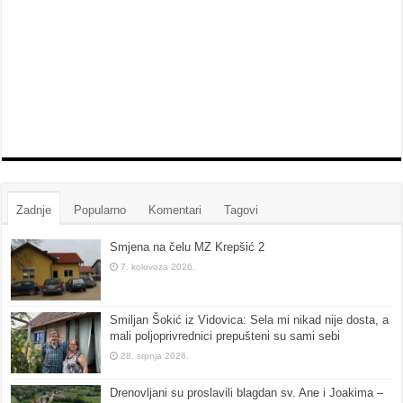
Zadnje
Popularno
Komentari
Tagovi
Smjena na čelu MZ Krepšić 2
7. kolovoza 2026.
Smiljan Šokić iz Vidovica: Sela mi nikad nije dosta, a
mali poljoprivrednici prepušteni su sami sebi
28. srpnja 2026.
Drenovljani su proslavili blagdan sv. Ane i Joakima –