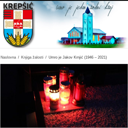
Naslovna
/
Knjiga žalosti
/
Umro je Jakov Krnjić (1946 – 2021)