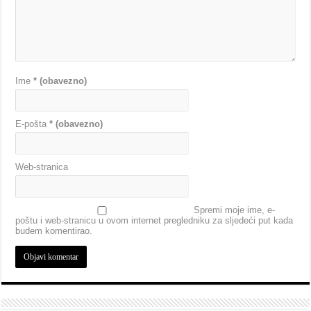
Ime
* (obavezno)
E-pošta
* (obavezno)
Web-stranica
Spremi moje ime, e-
poštu i web-stranicu u ovom internet pregledniku za sljedeći put kada
budem komentirao.