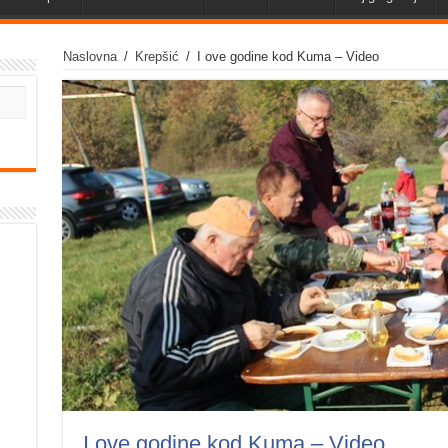
Naslovna
/
Krepšić
/
I ove godine kod Kuma – Video
I ove godine kod Kuma – Video