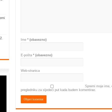
 –
erni
2.
Ime
* (obavezno)
E-pošta
* (obavezno)
Web-stranica
Spremi moje ime, e
pregledniku za sljedeći put kada budem komentirao.