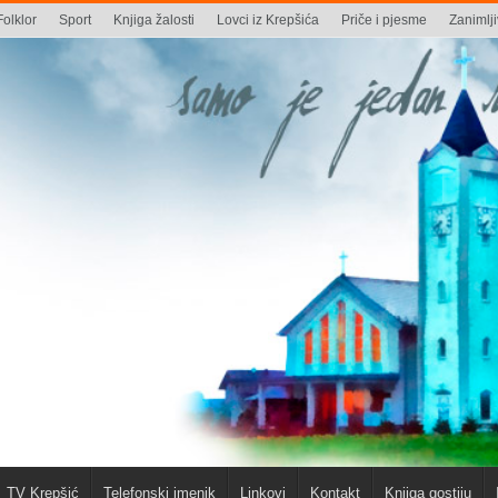
Folklor
Sport
Knjiga žalosti
Lovci iz Krepšića
Priče i pjesme
Zanimlji
TV Krepšić
Telefonski imenik
Linkovi
Kontakt
Knjiga gostiju