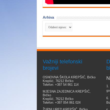
Arhiva
Arhiva
Važniji telefonski
D
brojevi
b
OSNOVNA ŠKOLA KREPŠIĆ, Brčko
N
Krepšić, 76212 Brčko
Telefon: +387 54 861 114
1.
go
MJESNA ZAJEDNICA KREPŠIĆ,
Brčko
6.
Krepšić, 76212 Brčko
Telefon: +387 054 861 024
Bo
ŽUPNI URED KREPŠIĆ, Brčko