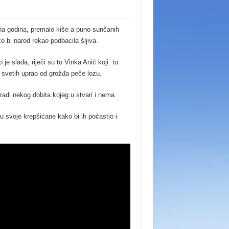
a godina, premalo kiše a puno sunčanih
o bi narod rekao podbacila šljiva.
 je slada, riječi su to Vinka Anić koji to
 svetih uprao od grožđa peče lozu.
adi nekog dobita kojeg u stvari i nema.
ju svoje krepšićane kako bi ih počastio i