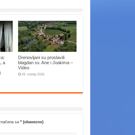
ca:
Drenovljani su proslavili
, a
blagdan sv. Ane i Joakima –
Video
i
26. srpnja 2026.
označena sa
* (obavezno)