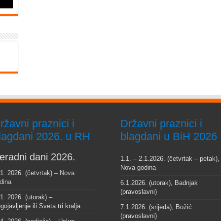
ržavni praznici i
Državni praznici i
lagdani 2026. u RH
blagdani u BiH 2026
eradni dani 2026.
1.1. – 2.1.2026. (četvrtak – petak),
Nova godina
 1. 2026. (četvrtak) –
Nova
dina
6.1.2026. (utorak), Badnjak
(pravoslavni)
 1. 2026. (utorak) –
gojavljenje ili Sveta tri kralja
7.1.2026. (srijeda), Božić
(pravoslavni)