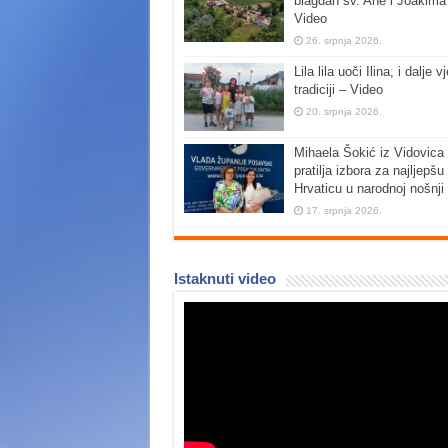
blagdan sv. Ane i Joakima
Video
26. srpnja 2026.
Lila lila uoči Ilina, i dalje vj
tradiciji – Video
20. srpnja 2026.
Mihaela Šokić iz Vidovica 
pratilja izbora za najljepšu
Hrvaticu u narodnoj nošnji
17. srpnja 2026.
Istaknuti video