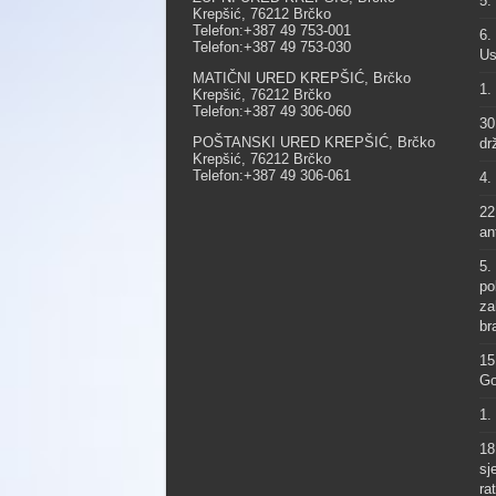
5.
Krepšić, 76212 Brčko
Telefon:+387 49 753-001
6.
Telefon:+387 49 753-030
Us
MATIČNI URED KREPŠIĆ, Brčko
1.
Krepšić, 76212 Brčko
Telefon:+387 49 306-060
30
POŠTANSKI URED KREPŠIĆ, Brčko
dr
Krepšić, 76212 Brčko
Telefon:+387 49 306-061
4.
22
an
5.
po
za
br
15
Go
1.
18
sj
ra