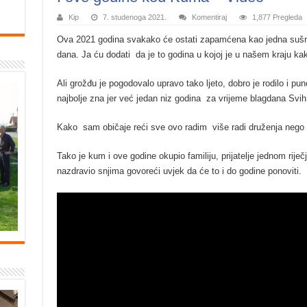
Kip
7. studenoga 2021.
Komentiraj
1,877 Pregleda
Ova 2021 godina svakako će ostati zapamćena kao jedna sušn
dana. Ja ću dodati da je to godina u kojoj je u našem kraju kak
Ali grožđu je pogodovalo upravo tako ljeto, dobro je rodilo i puno
najbolje zna jer već jedan niz godina za vrijeme blagdana Svih
Kako sam običaje reći sve ovo radim više radi druženja nego r
Tako je kum i ove godine okupio familiju, prijatelje jednom riječ
nazdravio snjima govoreći uvjek da će to i do godine ponoviti.