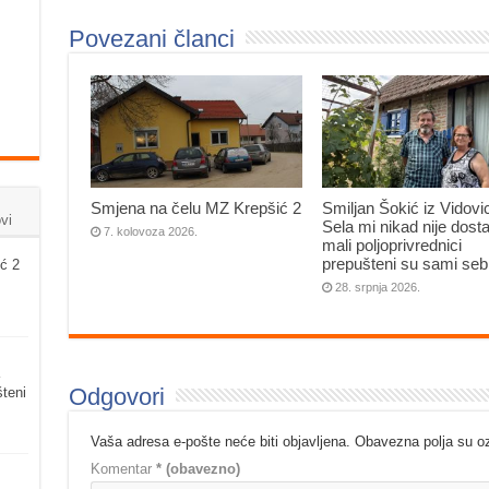
Povezani članci
Smjena na čelu MZ Krepšić 2
Smiljan Šokić iz Vidovi
vi
Sela mi nikad nije dosta
7. kolovoza 2026.
mali poljoprivrednici
prepušteni su sami seb
ć 2
28. srpnja 2026.
Odgovori
šteni
Vaša adresa e-pošte neće biti objavljena.
Obavezna polja su 
Komentar
* (obavezno)