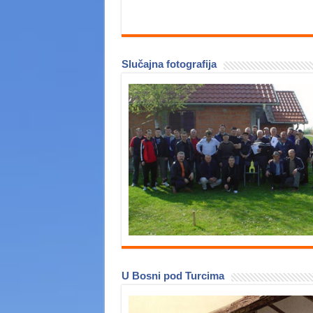
Slučajna fotografija
U Bosni pod Turcima