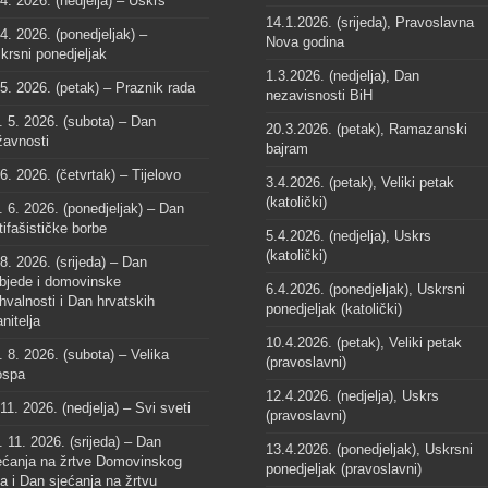
 4. 2026. (nedjelja) – Uskrs
14.1.2026. (srijeda), Pravoslavna
 4. 2026. (ponedjeljak) –
Nova godina
krsni ponedjeljak
1.3.2026. (nedjelja), Dan
 5. 2026. (petak) – Praznik rada
nezavisnosti BiH
. 5. 2026. (subota) – Dan
20.3.2026. (petak), Ramazanski
žavnosti
bajram
 6. 2026. (četvrtak) – Tijelovo
3.4.2026. (petak), Veliki petak
(katolički)
. 6. 2026. (ponedjeljak) – Dan
tifašističke borbe
5.4.2026. (nedjelja), Uskrs
(katolički)
 8. 2026. (srijeda) – Dan
bjede i domovinske
6.4.2026. (ponedjeljak), Uskrsni
hvalnosti i Dan hrvatskih
ponedjeljak (katolički)
anitelja
10.4.2026. (petak), Veliki petak
. 8. 2026. (subota) – Velika
(pravoslavni)
spa
12.4.2026. (nedjelja), Uskrs
 11. 2026. (nedjelja) – Svi sveti
(pravoslavni)
. 11. 2026. (srijeda) – Dan
13.4.2026. (ponedjeljak), Uskrsni
ećanja na žrtve Domovinskog
ponedjeljak (pravoslavni)
ta i Dan sjećanja na žrtvu