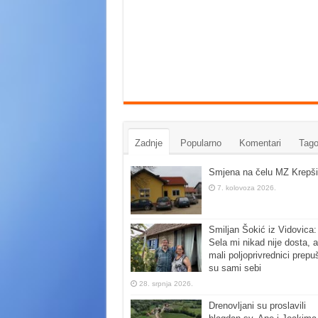
Zadnje
Popularno
Komentari
Tago
Smjena na čelu MZ Krepši
7. kolovoza 2026.
Smiljan Šokić iz Vidovica:
Sela mi nikad nije dosta, a
mali poljoprivrednici prepu
su sami sebi
28. srpnja 2026.
Drenovljani su proslavili