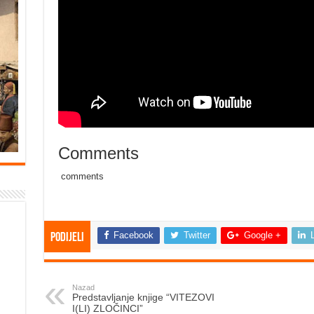
Comments
comments
Facebook
Twitter
Google +
Podijeli
Nazad
Predstavljanje knjige “VITEZOVI
I(LI) ZLOČINCI”