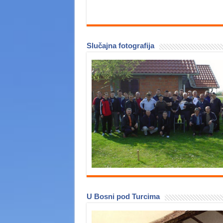
Slučajna fotografija
U Bosni pod Turcima