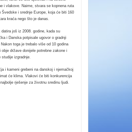
e i vlakove. Naime, stvara se kopnena ruta
 Švedske i srednje Europe, koja će biti 160
tara kraća nego što je danas.
 datira još iz 2008. godine, kada su
ka i Danska potpisale ugovor o gradnji
. Nakon toga je trebalo više od 10 godina
i obje države donijele potrebne zakone i
 studije izgradnje.
čja i kameni grebeni na danskoj i njemačkoj
i imat će klima. Vlakovi će biti konkurencija
ajbolje rješenje za životnu sredinu ljudi.