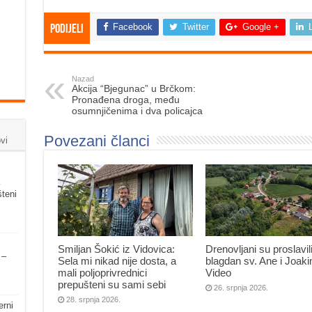
Facebook
Twitter
Google +
Podijeli
Nazad
Akcija “Bjegunac” u Brčkom:
Pronađena droga, među
osumnjičenima i dva policajca
Povezani članci
vi
šteni
Smiljan Šokić iz Vidovica:
Drenovljani su proslavil
 –
Sela mi nikad nije dosta, a
blagdan sv. Ane i Joak
mali poljoprivrednici
Video
prepušteni su sami sebi
26. srpnja 2026.
28. srpnja 2026.
erni