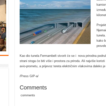
kamion
između
kilome
Projekt
Njemač
tunela
kako b
provele
Kao dio tunela Fermarnbelt stvorit će se i nova prirodna podru
strani stoga će biti više i prostora za prirodu. Ali najviše korist
avio-prometu, a prijevoz tereta električnim vlakovima daleko je n
/Press GIP-a/
Comments
comments