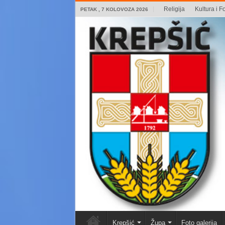
Religija
Kultura i Fo
PETAK , 7 KOLOVOZA 2026
Krepšić
Župa
Foto galerija