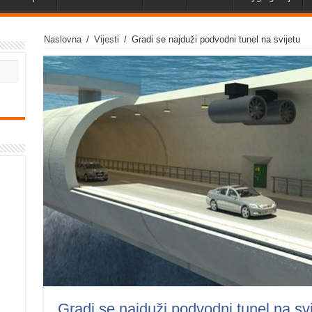
Naslovna
/
Vijesti
/
Gradi se najduži podvodni tunel na svijetu
Gradi se najduži podvodni tunel na svi