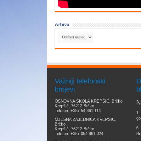
Arhiva
Arhiva
Važniji telefonski
D
brojevi
b
OSNOVNA ŠKOLA KREPŠIĆ, Brčko
N
Krepšić, 76212 Brčko
Telefon: +387 54 861 114
1.
go
MJESNA ZAJEDNICA KREPŠIĆ,
Brčko
6.
Krepšić, 76212 Brčko
Telefon: +387 054 861 024
Bo