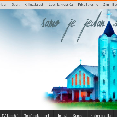
lklor
Sport
Knjiga žalosti
Lovci iz Krepšića
Priče i pjesme
Zanimljivo
TV Krepšić
Telefonski imenik
Linkovi
Kontakt
Knjiga gostiju