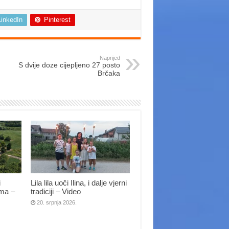
LinkedIn
Pinterest
Naprijed
S dvije doze cijepljeno 27 posto
Brčaka
i
Lila lila uoči Ilina, i dalje vjerni
ima –
tradiciji – Video
20. srpnja 2026.