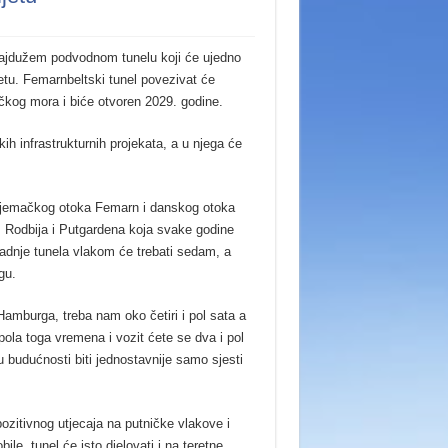
 najdužem podvodnom tunelu koji će ujedno
ijetu. Femarnbeltski tunel povezivat će
čkog mora i biće otvoren 2029. godine.
ih infrastrukturnih projekata, a u njega će
njemačkog otoka Femarn i danskog otoka
i iz Rodbija i Putgardena koja svake godine
radnje tunela vlakom će trebati sedam, a
gu.
burga, treba nam oko četiri i pol sata a
 pola toga vremena i vozit ćete se dva i pol
u budućnosti biti jednostavnije samo sjesti
ozitivnog utjecaja na putničke vlakove i
ile, tunel će isto djelovati i na teretne