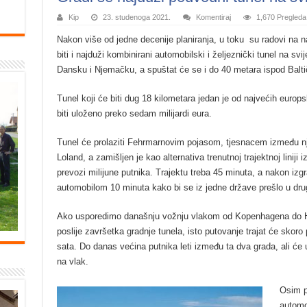
Kip
23. studenoga 2021.
Komentiraj
1,670 Pregleda
Nakon više od jedne decenije planiranja, u toku su radovi na
biti i najduži kombinirani automobilski i željeznički tunel na sv
Dansku i Njemačku, a spuštat će se i do 40 metara ispod Balti
Tunel koji će biti dug 18 kilometara jedan je od najvećih europsk
biti uloženo preko sedam milijardi eura.
Tunel će prolaziti Fehrmarnovim pojasom, tjesnacem između 
Loland, a zamišljen je kao alternativa trenutnoj trajektnoj linij
prevozi milijune putnika. Trajektu treba 45 minuta, a nakon izg
automobilom 10 minuta kako bi se iz jedne države prešlo u dru
Ako usporedimo današnju vožnju vlakom od Kopenhagena do Ham
poslije završetka gradnje tunela, isto putovanje trajat će skoro
sata. Do danas većina putnika leti između ta dva grada, ali će 
na vlak.
Osim p
automob