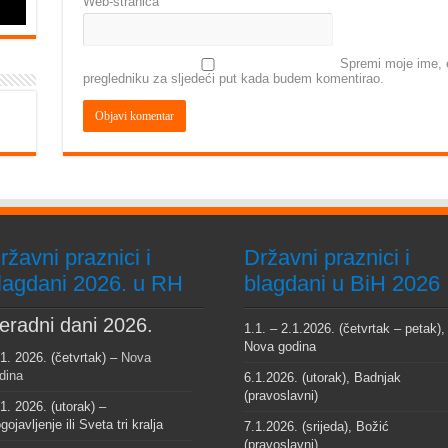
Web-stranica
Spremi moje ime, e
pregledniku za sljedeći put kada budem komentirao.
ržavni praznici i
Državni praznici i
lagdani 2026. u RH
blagdani u BiH 2026
eradni dani 2026.
1.1. – 2.1.2026. (četvrtak – petak),
Nova godina
 1. 2026. (četvrtak) –
Nova
dina
6.1.2026. (utorak), Badnjak
(pravoslavni)
 1. 2026. (utorak) –
gojavljenje ili Sveta tri kralja
7.1.2026. (srijeda), Božić
(pravoslavni)