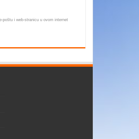
-poštu i web-stranicu u ovom internet