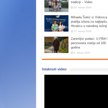
tradiciji – Video
20. srpnja 2026.
Mihaela Šokić iz Vidovica 
pratilja izbora za najljepšu
Hrvaticu u narodnoj nošnji
17. srpnja 2026.
Zanimljivi podaci: U FBiH 
penzionera starija od 100
godina
9. srpnja 2026.
Istaknuti video