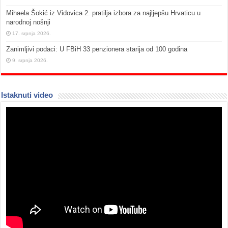
Mihaela Šokić iz Vidovica 2. pratilja izbora za najljepšu Hrvaticu u
narodnoj nošnji
17. srpnja 2026.
Zanimljivi podaci: U FBiH 33 penzionera starija od 100 godina
9. srpnja 2026.
Istaknuti video