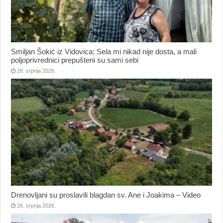
Smiljan Šokić iz Vidovica: Sela mi nikad nije dosta, a mali
poljoprivrednici prepušteni su sami sebi
28. srpnja 2026.
Drenovljani su proslavili blagdan sv. Ane i Joakima – Video
26. srpnja 2026.