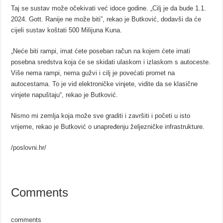
Taj se sustav može očekivati ​​već idoce godine. „Cilj je da bude 1.1.
2024. Gott. Ranije ne može biti”, rekao je Butković, dodavši da će
cijeli sustav koštati 500 Milijuna Kuna.
„Neće biti rampi, imat ćete poseban račun na kojem ćete imati
posebna sredstva koja će se skidati ulaskom i izlaskom s autoceste.
Više nema rampi, nema gužvi i cilj je povećati promet na
autocestama. To je vid elektroničke vinjete, vidite da se klasične
vinjete napuštaju“, rekao je Butković.
Nismo mi zemlja koja može sve graditi i završiti i početi u isto
vrijeme, rekao je Butković o unapređenju željezničke infrastrukture.
/poslovni.hr/
Comments
comments