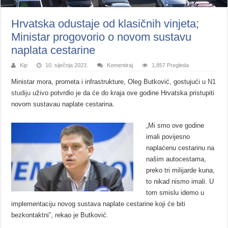
Hrvatska odustaje od klasičnih vinjeta;
Ministar progovorio o novom sustavu
naplata cestarine
Kip
10. siječnja 2023.
Komentiraj
1,857 Pregleda
Ministar mora, prometa i infrastrukture, Oleg Butković, gostujući u
N1
studiju
uživo potvrdio je da će do kraja ove godine Hrvatska pristupiti
novom sustavau naplate cestarina.
„Mi smo ove godine
imali povijesno
naplaćenu cestarinu na
našim autocestama,
preko tri milijarde kuna,
to nikad nismo imali. U
tom smislu idemo u
implementaciju novog sustava naplate cestarine koji će biti
bezkontaktni”, rekao je Butković.