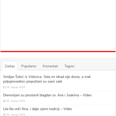
Zadnje
Popularno
Komentari
Tagovi
Smiljan Šokić iz Vidovica: Sela mi nikad nije dosta, a mali
poljoprivrednici prepušteni su sami sebi
28. srpnja 2026.
Drenovljani su proslavili blagdan sv. Ane i Joakima – Video
26. srpnja 2026.
Lila lila uoči Ilina, i dalje vjerni tradiciji – Video
20. srpnja 2026.