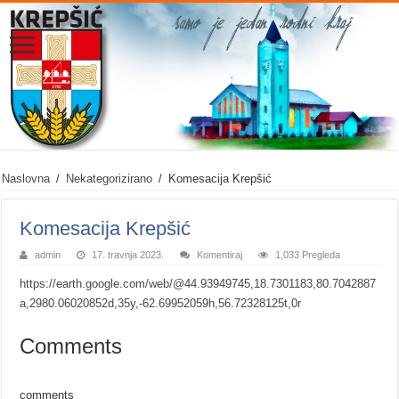
Naslovna
/
Nekategorizirano
/
Komesacija Krepšić
Komesacija Krepšić
admin
17. travnja 2023.
Komentiraj
1,033 Pregleda
https://earth.google.com/web/@44.93949745,18.7301183,80.7042887
a,2980.06020852d,35y,-62.69952059h,56.72328125t,0r
Comments
comments