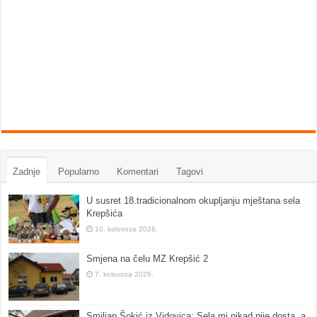
Zadnje
Popularno
Komentari
Tagovi
U susret 18.tradicionalnom okupljanju mještana sela
Krepšića
10. kolovoza 2026.
Smjena na čelu MZ Krepšić 2
7. kolovoza 2026.
Smiljan Šokić iz Vidovica: Sela mi nikad nije dosta, a