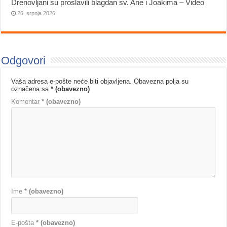
Drenovljani su proslavili blagdan sv. Ane i Joakima – Video
26. srpnja 2026.
Odgovori
Vaša adresa e-pošte neće biti objavljena.
Obavezna polja su
označena sa
* (obavezno)
Komentar
* (obavezno)
Ime
* (obavezno)
E-pošta
* (obavezno)