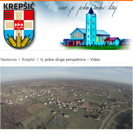
Naslovna
/
Krepšić
/
Iz jedne druge perspektive – Video