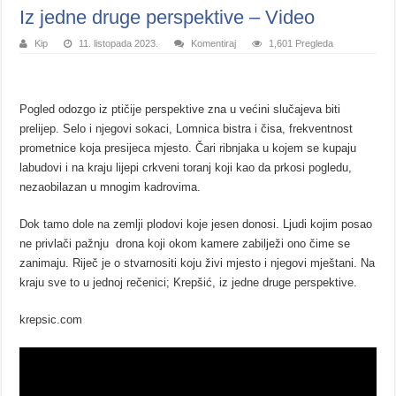
Iz jedne druge perspektive – Video
Kip
11. listopada 2023.
Komentiraj
1,601 Pregleda
Pogled odozgo iz ptičije perspektive zna u većini slučajeva biti
prelijep. Selo i njegovi sokaci, Lomnica bistra i čisa, frekventnost
prometnice koja presijeca mjesto. Čari ribnjaka u kojem se kupaju
labudovi i na kraju lijepi crkveni toranj koji kao da prkosi pogledu,
nezaobilazan u mnogim kadrovima.
Dok tamo dole na zemlji plodovi koje jesen donosi. Ljudi kojim posao
ne privlači pažnju drona koji okom kamere zabilježi ono čime se
zanimaju. Riječ je o stvarnositi koju živi mjesto i njegovi mještani. Na
kraju sve to u jednoj rečenici; Krepšić, iz jedne druge perspektive.
krepsic.com