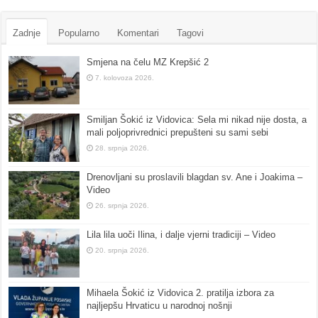
Zadnje
Popularno
Komentari
Tagovi
Smjena na čelu MZ Krepšić 2
7. kolovoza 2026.
Smiljan Šokić iz Vidovica: Sela mi nikad nije dosta, a
mali poljoprivrednici prepušteni su sami sebi
28. srpnja 2026.
Drenovljani su proslavili blagdan sv. Ane i Joakima –
Video
26. srpnja 2026.
Lila lila uoči Ilina, i dalje vjerni tradiciji – Video
20. srpnja 2026.
Mihaela Šokić iz Vidovica 2. pratilja izbora za
najljepšu Hrvaticu u narodnoj nošnji