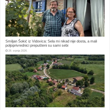
Smiljan Šokić iz Vidovica: Sela mi nikad nije dosta, a mali
poljoprivrednici prepušteni su sami sebi
28. srpnja 2026.