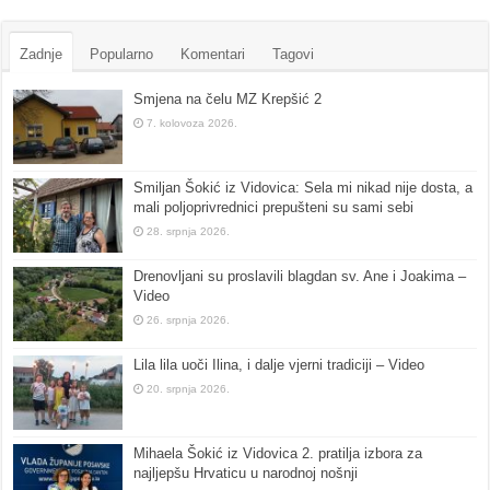
Zadnje
Popularno
Komentari
Tagovi
Smjena na čelu MZ Krepšić 2
7. kolovoza 2026.
Smiljan Šokić iz Vidovica: Sela mi nikad nije dosta, a
mali poljoprivrednici prepušteni su sami sebi
28. srpnja 2026.
Drenovljani su proslavili blagdan sv. Ane i Joakima –
Video
26. srpnja 2026.
Lila lila uoči Ilina, i dalje vjerni tradiciji – Video
20. srpnja 2026.
Mihaela Šokić iz Vidovica 2. pratilja izbora za
najljepšu Hrvaticu u narodnoj nošnji