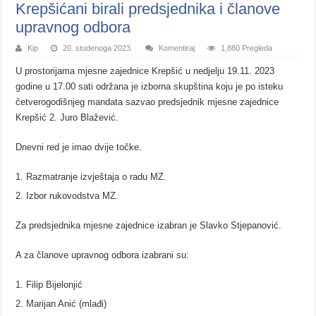
Krepšićani birali predsjednika i članove
upravnog odbora
Kip
20. studenoga 2023.
Komentiraj
1,880 Pregleda
U prostorijama mjesne zajednice Krepšić u nedjelju 19.11. 2023
godine u 17.00 sati održana je izborna skupština koju je po isteku
četverogodišnjeg mandata sazvao predsjednik mjesne zajednice
Krepšić 2. Juro Blažević.
Dnevni red je imao dvije točke.
Razmatranje izvještaja o radu MZ.
Izbor rukovodstva MZ.
Za predsjednika mjesne zajednice izabran je Slavko Stjepanović.
A za članove upravnog odbora izabrani su:
Filip Bijelonjić
Marijan Anić (mlađi)