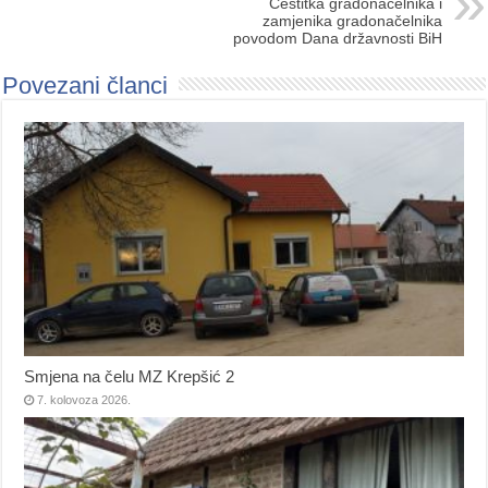
Čestitka gradonačelnika i
zamjenika gradonačelnika
povodom Dana državnosti BiH
Povezani članci
Smjena na čelu MZ Krepšić 2
7. kolovoza 2026.