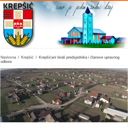
Naslovna
/
Krepšić
/
Krepšićani birali predsjednika i članove upravnog
odbora