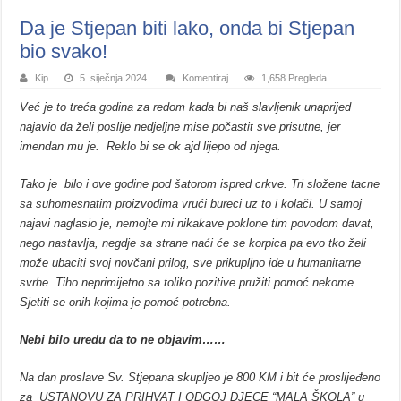
Da je Stjepan biti lako, onda bi Stjepan
bio svako!
Kip
5. siječnja 2024.
Komentiraj
1,658 Pregleda
Već je to treća godina za redom kada bi naš slavljenik unaprijed
najavio da želi poslije nedjeljne mise počastit sve prisutne, jer
imendan mu je. Reklo bi se ok ajd lijepo od njega.
Tako je bilo i ove godine pod šatorom ispred crkve. Tri složene tacne
sa suhomesnatim proizvodima vrući bureci uz to i kolači. U samoj
najavi naglasio je, nemojte mi nikakave poklone tim povodom davat,
nego nastavlja, negdje sa strane naći će se korpica pa evo tko želi
može ubaciti svoj novčani prilog, sve prikupljno ide u humanitarne
svrhe. Tiho neprimijetno sa toliko pozitive pružiti pomoć nekome.
Sjetiti se onih kojima je pomoć potrebna.
Nebi bilo uredu da to ne objavim……
Na dan proslave Sv. Stjepana skupljeo je 800 KM i bit će proslijeđeno
za USTANOVU ZA PRIHVAT I ODGOJ DJECE “MALA ŠKOLA” u