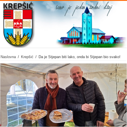
Naslovna
/
Krepšić
/
Da je Stjepan biti lako, onda bi Stjepan bio svako!