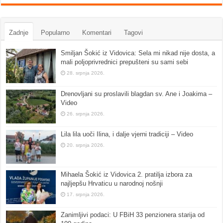
Zadnje
Popularno
Komentari
Tagovi
Smiljan Šokić iz Vidovica: Sela mi nikad nije dosta, a
mali poljoprivrednici prepušteni su sami sebi
28. srpnja 2026.
Drenovljani su proslavili blagdan sv. Ane i Joakima –
Video
26. srpnja 2026.
Lila lila uoči Ilina, i dalje vjerni tradiciji – Video
20. srpnja 2026.
Mihaela Šokić iz Vidovica 2. pratilja izbora za
najljepšu Hrvaticu u narodnoj nošnji
17. srpnja 2026.
Zanimljivi podaci: U FBiH 33 penzionera starija od