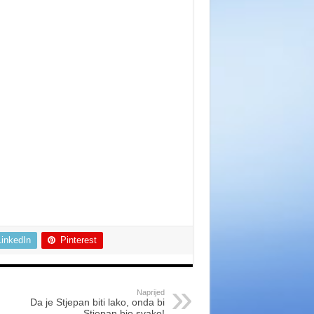
LinkedIn
Pinterest
Naprijed
Da je Stjepan biti lako, onda bi
Stjepan bio svako!