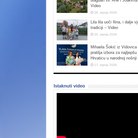
blagdan sv. Ane i Joakima
Video
26. srpnja 2026.
Lila lila uoči Ilina, i dalje vj
tradiciji – Video
20. srpnja 2026.
Mihaela Šokić iz Vidovica 
pratilja izbora za najljepšu
Hrvaticu u narodnoj nošnji
17. srpnja 2026.
Istaknuti video