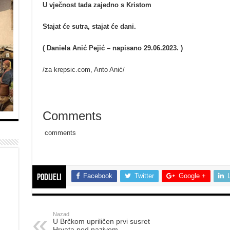
U vječnost tada zajedno s Kristom
Stajat će sutra, stajat će dani.
( Daniela Anić Pejić – napisano 29.06.2023. )
/za krepsic.com, Anto Anić/
Comments
comments
Facebook
Twitter
Google +
Podijeli
Nazad
U Brčkom upriličen prvi susret
Hrvata pod nazivom