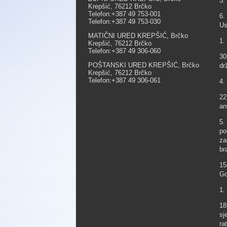
5.
Krepšić, 76212 Brčko
Telefon:+387 49 753-001
6.
Telefon:+387 49 753-030
Us
MATIČNI URED KREPŠIĆ, Brčko
1.
Krepšić, 76212 Brčko
Telefon:+387 49 306-060
30
POŠTANSKI URED KREPŠIĆ, Brčko
dr
Krepšić, 76212 Brčko
Telefon:+387 49 306-061
4.
22
an
5.
po
za
br
15
Go
1.
18
sj
ra