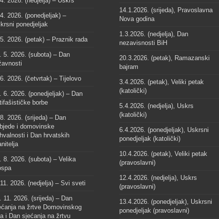
 4. 2026. (nedjelja) – Uskrs
14.1.2026. (srijeda), Pravoslavna
 4. 2026. (ponedjeljak) –
Nova godina
krsni ponedjeljak
1.3.2026. (nedjelja), Dan
 5. 2026. (petak) – Praznik rada
nezavisnosti BiH
. 5. 2026. (subota) – Dan
20.3.2026. (petak), Ramazanski
žavnosti
bajram
 6. 2026. (četvrtak) – Tijelovo
3.4.2026. (petak), Veliki petak
(katolički)
. 6. 2026. (ponedjeljak) – Dan
tifašističke borbe
5.4.2026. (nedjelja), Uskrs
(katolički)
 8. 2026. (srijeda) – Dan
bjede i domovinske
6.4.2026. (ponedjeljak), Uskrsni
hvalnosti i Dan hrvatskih
ponedjeljak (katolički)
anitelja
10.4.2026. (petak), Veliki petak
. 8. 2026. (subota) – Velika
(pravoslavni)
spa
12.4.2026. (nedjelja), Uskrs
 11. 2026. (nedjelja) – Svi sveti
(pravoslavni)
. 11. 2026. (srijeda) – Dan
13.4.2026. (ponedjeljak), Uskrsni
ećanja na žrtve Domovinskog
ponedjeljak (pravoslavni)
ta i Dan sjećanja na žrtvu