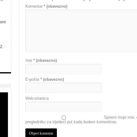
 –
Komentar
* (obavezno)
erni
2.
Ime
* (obavezno)
E-pošta
* (obavezno)
Web-stranica
Spremi moje ime, e
pregledniku za sljedeći put kada budem komentirao.