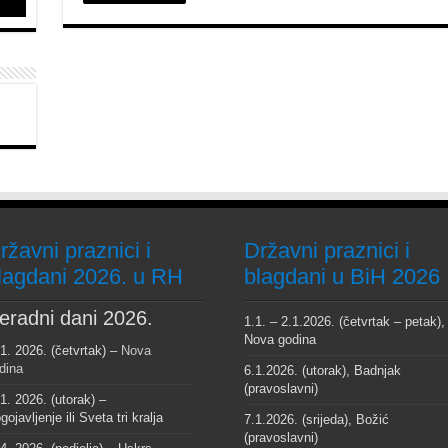
ržavni praznici i
Državni praznici i
lagdani 2026. u RH
blagdani u BiH 2026
eradni dani 2026.
1.1. – 2.1.2026. (četvrtak – petak),
Nova godina
 1. 2026. (četvrtak) –
Nova
dina
6.1.2026. (utorak), Badnjak
(pravoslavni)
 1. 2026. (utorak) –
gojavljenje ili Sveta tri kralja
7.1.2026. (srijeda), Božić
(pravoslavni)