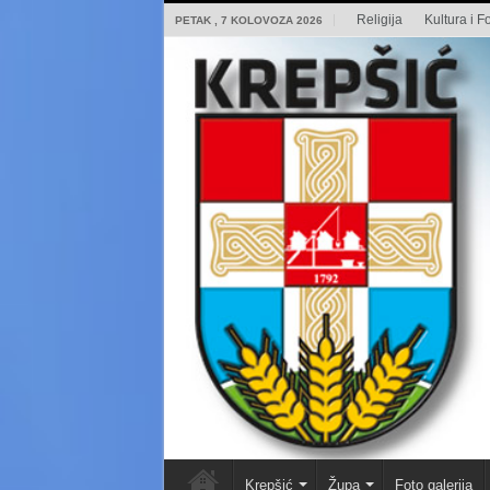
Religija
Kultura i Fo
PETAK , 7 KOLOVOZA 2026
Krepšić
Župa
Foto galerija