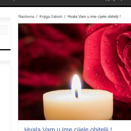
Naslovna
/
Knjiga žalosti
/
Hvala Vam u ime cijele obitelji !
Hvala Vam u ime cijele obitelji !