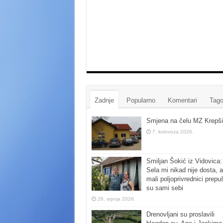
Zadnje
Popularno
Komentari
Tago
Smjena na čelu MZ Krepši
7. kolovoza 2026.
Smiljan Šokić iz Vidovica:
Sela mi nikad nije dosta, a
mali poljoprivrednici prepu
su sami sebi
28. srpnja 2026.
Drenovljani su proslavili