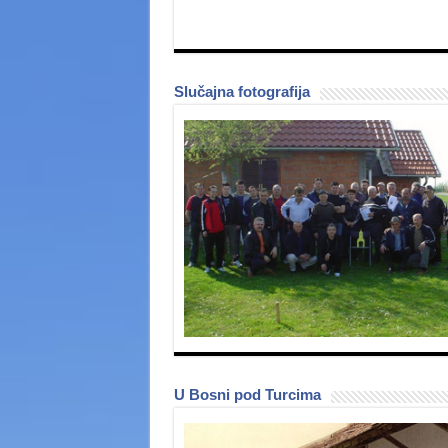
Slučajna fotografija
U Bosni pod Turcima