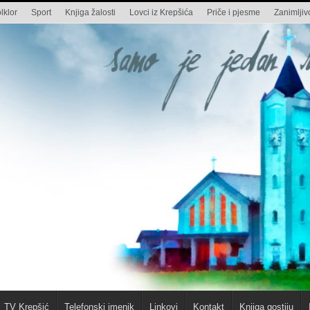
lklor
Sport
Knjiga žalosti
Lovci iz Krepšića
Priče i pjesme
Zanimljivo
TV Krepšić
Telefonski imenik
Linkovi
Kontakt
Knjiga gostiju