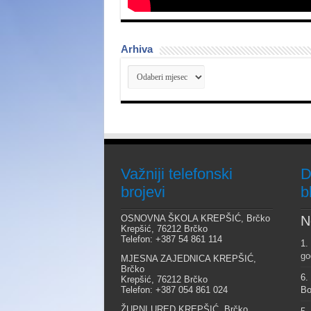
Arhiva
Arhiva
Važniji telefonski
D
brojevi
b
OSNOVNA ŠKOLA KREPŠIĆ, Brčko
N
Krepšić, 76212 Brčko
Telefon: +387 54 861 114
1.
go
MJESNA ZAJEDNICA KREPŠIĆ,
Brčko
6.
Krepšić, 76212 Brčko
Telefon: +387 054 861 024
Bo
ŽUPNI URED KREPŠIĆ, Brčko