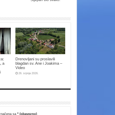
ca:
Drenovljani su proslavili
, a
blagdan sv. Ane i Joakima –
Video
i
26. srpnja 2026.
označena sa
* (obavezno)