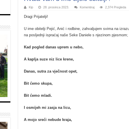
Kip
28. prosinca 2023.
Komentiraj
2,374 Pregleda
Dragi Prijatelji!
U ime obitelji Pejić, Anić i rodbine, zahvaljujem svima na izraz
na posljednji ispraćaj naše Seke Daniele s njezinom pjesmom;
Kad pogled danas uprem u nebo,
A kaplja suze niz lice krene,
Danas, sutra za vječnost opet,
Bit ćemo skupa,
Bit ćemo mladi.
I osmijeh mi zasja na licu,
A mojo sreći nebude kraja,