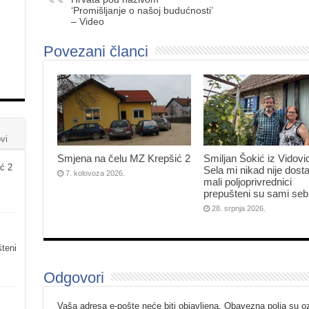
‘Promišljanje o našoj budućnosti’
– Video
Povezani članci
vi
Smjena na čelu MZ Krepšić 2
Smiljan Šokić iz Vidovi
ć 2
Sela mi nikad nije dosta
7. kolovoza 2026.
mali poljoprivrednici
prepušteni su sami seb
28. srpnja 2026.
šteni
Odgovori
Vaša adresa e-pošte neće biti objavljena.
Obavezna polja su 